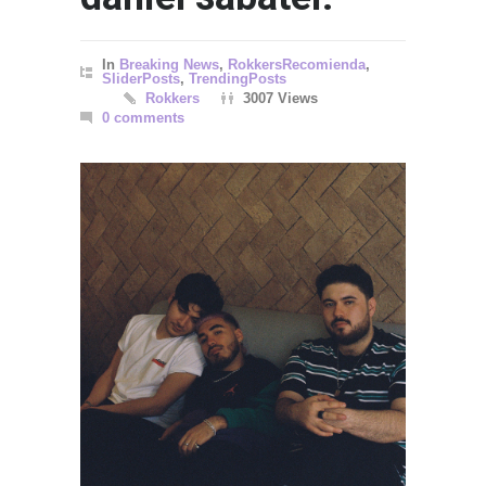
In
Breaking News
,
RokkersRecomienda
,
SliderPosts
,
TrendingPosts
Rokkers
3007 Views
0 comments