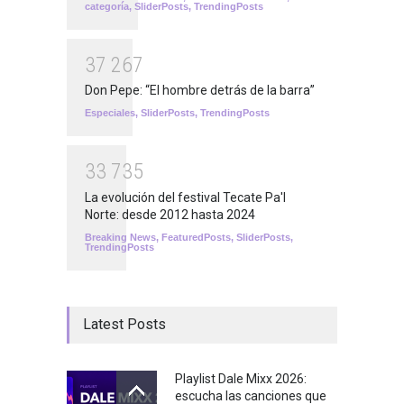
categoría
,
SliderPosts
,
TrendingPosts
3
7
2
6
7
Don Pepe: “El hombre detrás de la barra”
Especiales
,
SliderPosts
,
TrendingPosts
3
3
7
3
5
La evolución del festival Tecate Pa'l
Norte: desde 2012 hasta 2024
Breaking News
,
FeaturedPosts
,
SliderPosts
,
TrendingPosts
Latest Posts
Playlist Dale Mixx 2026:
escucha las canciones que