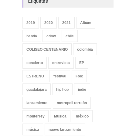
Etiquetas
2019
2020
2021
Albúm
banda
cdmx
chile
COLISEO CENTENARIO
colombia
concierto
entrevista
EP
ESTRENO
festival
Folk
guadalajara
hip hop
indie
lanzamiento
metropoli torreón
monterrey
Musica
méxico
música
nuevo lanzamiento