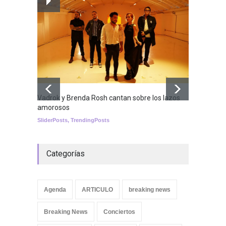
Nuclear fusion closer to
becoming a reality
SCIENCE
Aletya
Vadrok y Brenda Rosh cantan sobre los lazos
cancio
amorosos
SliderPo
SliderPosts
,
TrendingPosts
Categorías
Agenda
ARTICULO
breaking news
Breaking News
Conciertos