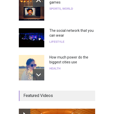
games
SPORTS
,
WORLD
The social network that you
can wear
LIFESTYLE
How much power do the
biggest cities use
HEALTH
¡Consigue tus entradas para
Featured Videos
el show de Richie O'Farrill
jugando!
Tests