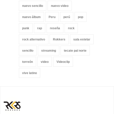
nuevo sencillo
nuevo video
nuevo álbum
Peru
perú
pop
punk
rap
reseña
rock
rock alternativo
Rokkers
sala estelar
sencillo
streaming
tecate pal norte
torreón
video
Videoclip
vive latino