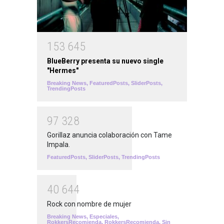
1
5
3
6
4
5
BlueBerry presenta su nuevo single
"Hermes"
Breaking News
,
FeaturedPosts
,
SliderPosts
,
TrendingPosts
9
7
3
2
8
Gorillaz anuncia colaboración con Tame
Impala.
FeaturedPosts
,
SliderPosts
,
TrendingPosts
4
0
6
4
4
Rock con nombre de mujer
Breaking News
,
Especiales
,
RokkersRecomienda
,
RokkersRecomienda
,
Sin