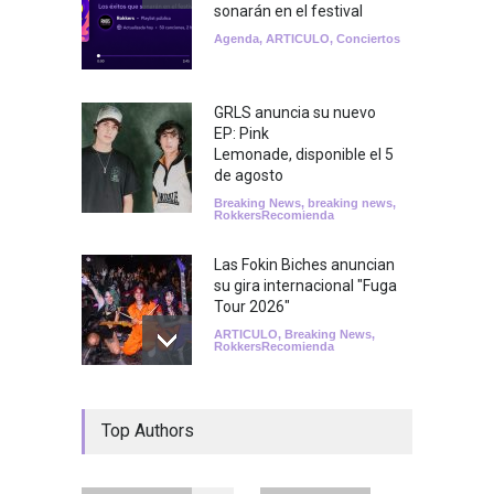
sonarán en el festival
Agenda
,
ARTICULO
,
Conciertos
GRLS anuncia su nuevo
EP: Pink
Lemonade, disponible el 5
de agosto
Breaking News
,
breaking news
,
RokkersRecomienda
Las Fokin Biches anuncian
su gira internacional "Fuga
Tour 2026"
ARTICULO
,
Breaking News
,
RokkersRecomienda
Escucha "Pogo Rodeo" lo
Top Authors
nuevo de Psychedelic Porn
Crumpets
Agenda
,
breaking news
,
Breaking News
,
Conciertos
,