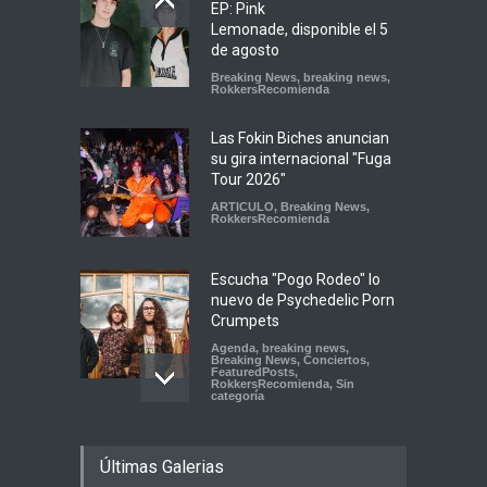
EP: Pink
Lemonade, disponible el 5
de agosto
Breaking News
,
breaking news
,
RokkersRecomienda
Las Fokin Biches anuncian
su gira internacional "Fuga
Tour 2026"
ARTICULO
,
Breaking News
,
RokkersRecomienda
Escucha "Pogo Rodeo" lo
nuevo de Psychedelic Porn
Crumpets
Agenda
,
breaking news
,
Breaking News
,
Conciertos
,
FeaturedPosts
,
RokkersRecomienda
,
Sin
categoría
Peces Raros anuncia show
Últimas Galerias
en el Auditorio BB de la
Ciudad de México