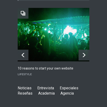
Agenda
,
ARTICULO
,
Breaking
News
,
breaking news
,
Conciertos
,
RokkersRecomienda
Playlist Dale Mixx 2026:
escucha las canciones que
sonarán en el festival
Agenda
,
ARTICULO
,
Conciertos
Highli
10 reasons to start your own website
WORLD
LIFESTYLE
Noticias
Entrevista
Especiales
Reseñas
Academia
Agencia