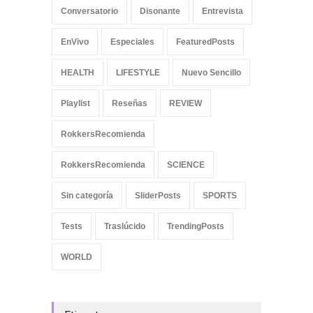
Conversatorio
Disonante
Entrevista
EnVivo
Especiales
FeaturedPosts
HEALTH
LIFESTYLE
Nuevo Sencillo
Playlist
Reseñas
REVIEW
RokkersRecomienda
RokkersRecomienda
SCIENCE
Sin categoría
SliderPosts
SPORTS
Tests
Traslúcido
TrendingPosts
WORLD