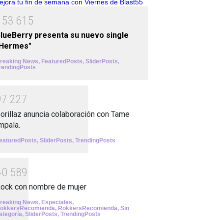
1
5
3
6
1
5
lueBerry presenta su nuevo single
"Hermes"
reaking News
,
FeaturedPosts
,
SliderPosts
,
rendingPosts
9
7
2
2
7
orillaz anuncia colaboración con Tame
mpala.
eaturedPosts
,
SliderPosts
,
TrendingPosts
4
0
5
8
9
ock con nombre de mujer
reaking News
,
Especiales
,
okkersRecomienda
,
RokkersRecomienda
,
Sin
ategoría
,
SliderPosts
,
TrendingPosts