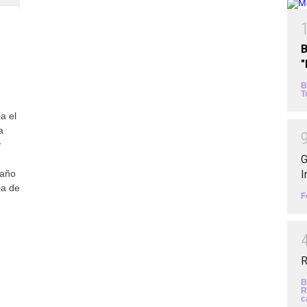
B
B
T
a el
a
y
G
I
 año
ia de
F
R
B
R
c