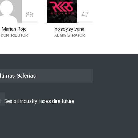
8
8
4
7
Marian Rojo
nosoysylvana
CONTRIBUTOR
ADMINISTRATOR
ltimas Galerias
h Sea oil industry faces dire future
10 reasons to st
LIFESTYLE