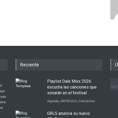
Reciente
Ú
Playlist Dale Mixx 2026:
el
Nort
escucha las canciones que
uye
sonarán en el festival
ivas
Agenda
,
ARTICULO
,
Conciertos
stra
es
GRLS anuncia su nuevo