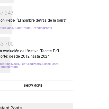
3
7
2
4
2
on Pepe: “El hombre detrás de la barra”
speciales
,
SliderPosts
,
TrendingPosts
3
3
7
0
0
a evolución del festival Tecate Pa'l
orte: desde 2012 hasta 2024
reaking News
,
FeaturedPosts
,
SliderPosts
,
rendingPosts
SHOW MORE
atest Posts