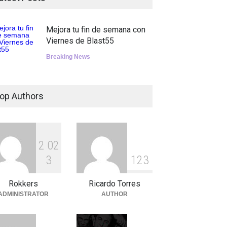
Mejora tu fin de semana con
Viernes de Blast55
Breaking News
op Authors
2
0
2
3
1
2
3
Rokkers
Ricardo Torres
ADMINISTRATOR
AUTHOR