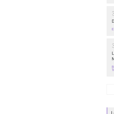
D
E
L
N
B
T
L