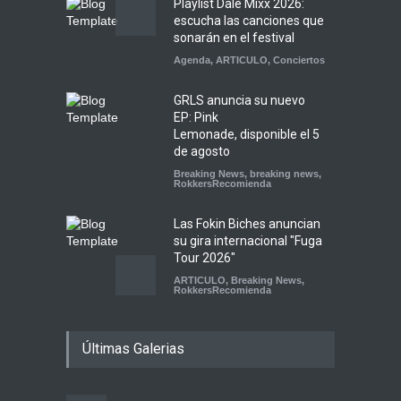
Playlist Dale Mixx 2026:
escucha las canciones que
sonarán en el festival
Agenda
,
ARTICULO
,
Conciertos
GRLS anuncia su nuevo
EP: Pink
Lemonade, disponible el 5
de agosto
Breaking News
,
breaking news
,
RokkersRecomienda
Las Fokin Biches anuncian
su gira internacional "Fuga
Tour 2026"
ARTICULO
,
Breaking News
,
RokkersRecomienda
Escucha "Pogo Rodeo" lo
Últimas Galerias
nuevo de Psychedelic Porn
Crumpets
Agenda
,
breaking news
,
Breaking News
,
Conciertos
,