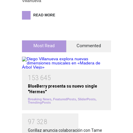
Villanueva
READ MORE
Most Read
Commented
1
5
3
6
4
5
BlueBerry presenta su nuevo single
"Hermes"
Breaking News
,
FeaturedPosts
,
SliderPosts
,
TrendingPosts
9
7
3
2
8
Gorillaz anuncia colaboración con Tame