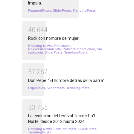
Impala.
FeaturedPosts
,
SliderPosts
,
TrendingPosts
4
0
6
4
4
Rock con nombre de mujer
Breaking News
,
Especiales
,
RokkersRecomienda
,
RokkersRecomienda
,
Sin
categoría
,
SliderPosts
,
TrendingPosts
3
7
2
6
7
Don Pepe: “El hombre detrás de la barra”
Especiales
,
SliderPosts
,
TrendingPosts
3
3
7
3
5
La evolución del festival Tecate Pa'l
Norte: desde 2012 hasta 2024
Breaking News
,
FeaturedPosts
,
SliderPosts
,
TrendingPosts