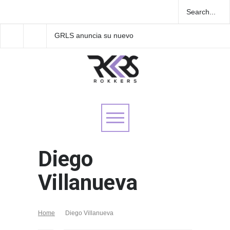
GRLS anuncia su nuevo
Las Fokin Biches anu
EP: Pink
su gira internacional 
Lemonade, disponible el 5
Tour 2026"
de agosto
Diego
Villanueva
Home
Diego Villanueva