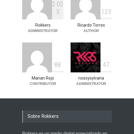
2
0
2
3
1
2
3
Rokkers
Ricardo Torres
ADMINISTRATOR
AUTHOR
8
8
4
7
Marian Rojo
nosoysylvana
CONTRIBUTOR
ADMINISTRATOR
Sobre Rokkers
Rokkers es un medio digital especializado en