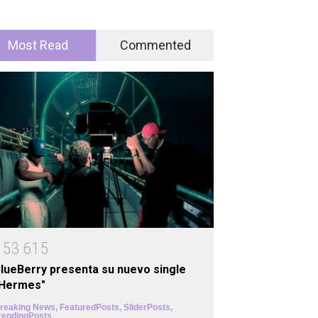
Most Read
Commented
1
5
3
6
1
5
lueBerry presenta su nuevo single
"Hermes"
reaking News
,
FeaturedPosts
,
SliderPosts
,
rendingPosts