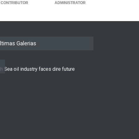
CONTRIBUTOR
ADMINISTRATOR
ltimas Galerias
h Sea oil industry faces dire future
10 reasons to st
LIFESTYLE