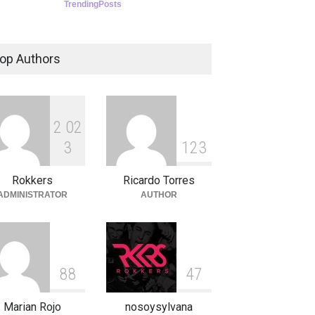
TrendingPosts
op Authors
2
0
2
3
1
2
3
Rokkers
Ricardo Torres
ADMINISTRATOR
AUTHOR
8
8
4
7
Marian Rojo
nosoysylvana