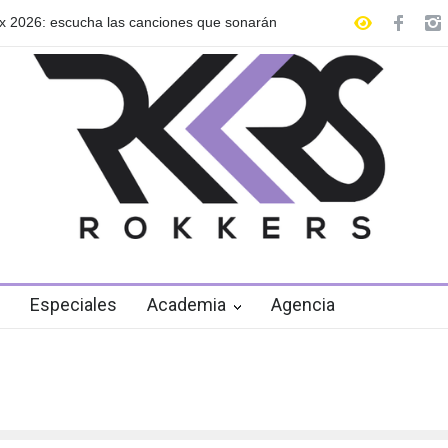
scucha las canciones que sonarán
GRLS anuncia su nuevo EP: Pin
de agosto
Especiales
Academia
Agencia