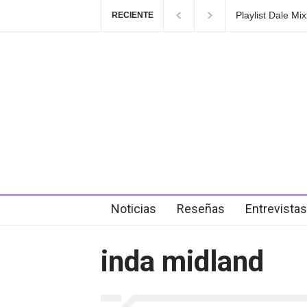
Playlist Dale Mixx 2026: e
RECIENTE
en el festival
4 days ago
Noticias
Reseñas
Entrevistas
inda midland