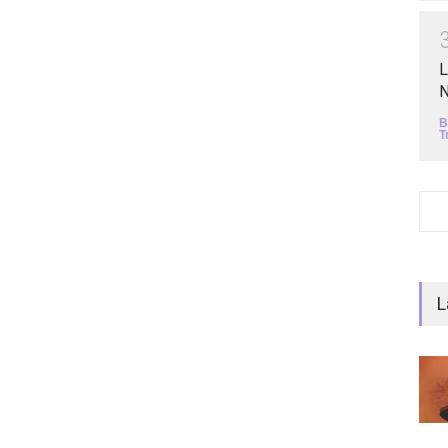
L
N
B
T
L