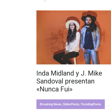
Inda Midland y J. Mike
Sandoval presentan
«Nunca Fui»
Breaking News
,
SliderPosts
,
TrendingPosts