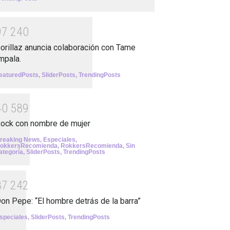
9
7
2
4
0
orillaz anuncia colaboración con Tame
mpala.
eaturedPosts
,
SliderPosts
,
TrendingPosts
4
0
5
8
9
ock con nombre de mujer
reaking News
,
Especiales
,
okkersRecomienda
,
RokkersRecomienda
,
Sin
ategoría
,
SliderPosts
,
TrendingPosts
3
7
2
4
2
on Pepe: “El hombre detrás de la barra”
speciales
,
SliderPosts
,
TrendingPosts