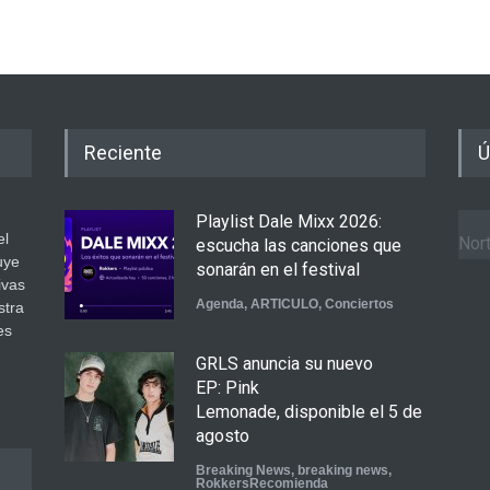
Reciente
Ú
Playlist Dale Mixx 2026:
el
Nort
escucha las canciones que
uye
sonarán en el festival
ivas
Agenda
,
ARTICULO
,
Conciertos
stra
es
GRLS anuncia su nuevo
.
EP: Pink
Lemonade, disponible el 5 de
agosto
Breaking News
,
breaking news
,
RokkersRecomienda