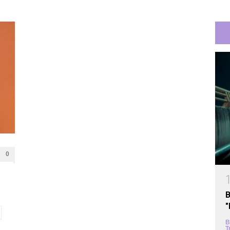
0
B
B
T