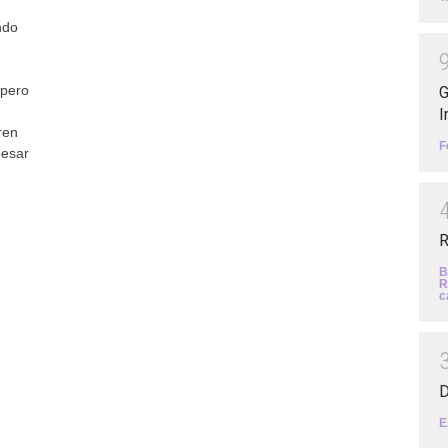
ndo
 pero
G
I
ren
F
pesar
R
B
R
c
D
E