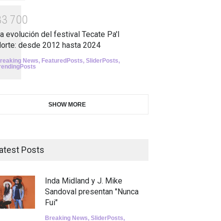
3
3
7
0
0
a evolución del festival Tecate Pa'l
orte: desde 2012 hasta 2024
reaking News
,
FeaturedPosts
,
SliderPosts
,
rendingPosts
SHOW MORE
atest Posts
Inda Midland y J. Mike
Sandoval presentan "Nunca
Fui"
Breaking News
,
SliderPosts
,