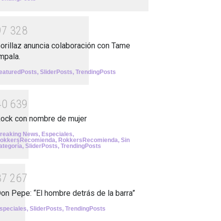
9
7
3
2
8
orillaz anuncia colaboración con Tame
mpala.
eaturedPosts
,
SliderPosts
,
TrendingPosts
4
0
6
3
9
ock con nombre de mujer
reaking News
,
Especiales
,
okkersRecomienda
,
RokkersRecomienda
,
Sin
ategoría
,
SliderPosts
,
TrendingPosts
3
7
2
6
7
on Pepe: “El hombre detrás de la barra”
speciales
,
SliderPosts
,
TrendingPosts