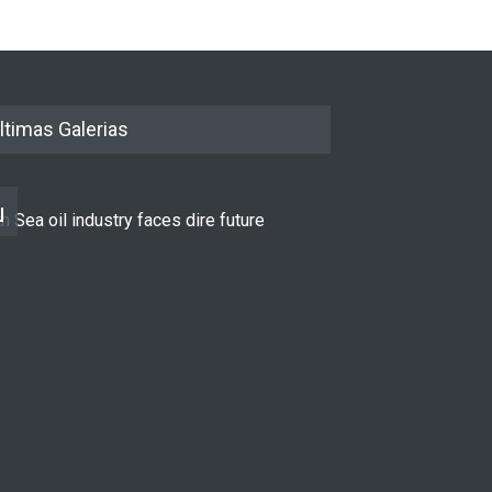
ltimas Galerias
h Sea oil industry faces dire future
10 reasons to st