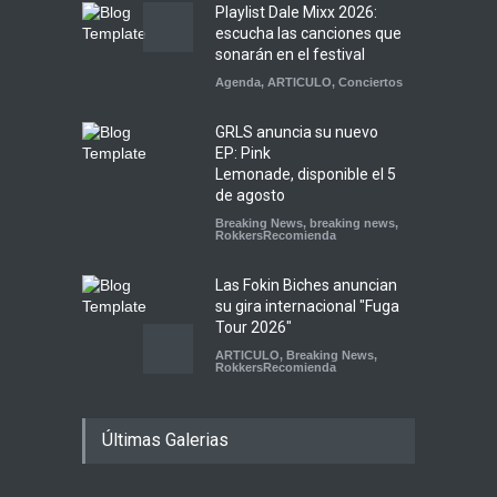
Playlist Dale Mixx 2026:
escucha las canciones que
sonarán en el festival
Agenda
,
ARTICULO
,
Conciertos
GRLS anuncia su nuevo
EP: Pink
Lemonade, disponible el 5
de agosto
Breaking News
,
breaking news
,
RokkersRecomienda
Las Fokin Biches anuncian
su gira internacional "Fuga
Tour 2026"
ARTICULO
,
Breaking News
,
RokkersRecomienda
Escucha "Pogo Rodeo" lo
Últimas Galerias
nuevo de Psychedelic Porn
Crumpets
Agenda
,
breaking news
,