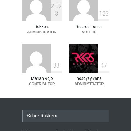
2
0
2
3
1
2
3
Rokkers
Ricardo Torres
ADMINISTRATOR
AUTHOR
8
8
4
7
Marian Rojo
nosoysylvana
CONTRIBUTOR
ADMINISTRATOR
Sobre Rokkers