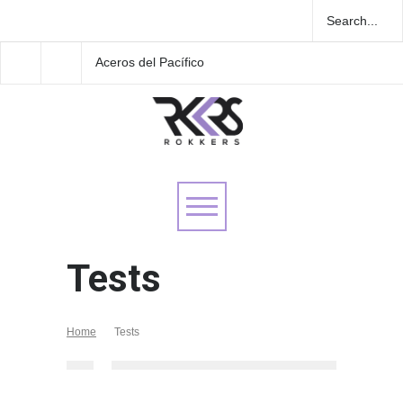
Aceros del Pacífico
¡Descubre qué canció
presenta “Ceremonia”
Pink Floyd te represen
Tests
Home
Tests