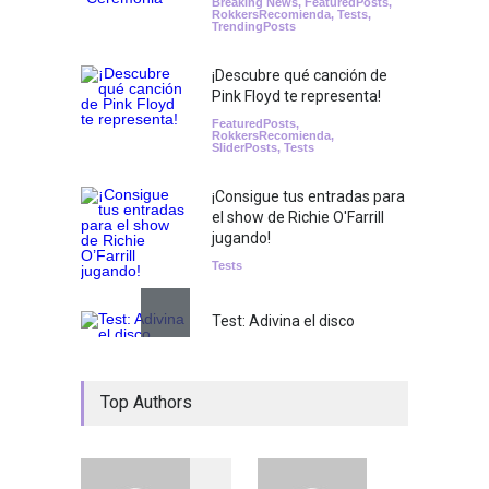
Breaking News
,
FeaturedPosts
,
RokkersRecomienda
,
Tests
,
TrendingPosts
¡Descubre qué canción de
Pink Floyd te representa!
FeaturedPosts
,
RokkersRecomienda
,
SliderPosts
,
Tests
¡Consigue tus entradas para
el show de Richie O'Farrill
jugando!
Tests
Test: Adivina el disco
Tests
Test: Adivina la película
Top Authors
SliderPosts
,
Tests