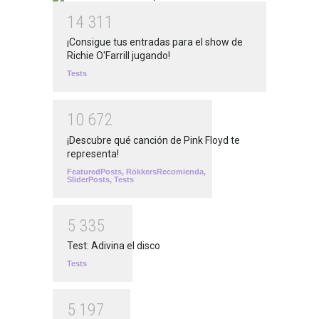
1
4
3
1
1
¡Consigue tus entradas para el show de
Richie O'Farrill jugando!
Tests
1
0
6
7
2
¡Descubre qué canción de Pink Floyd te
representa!
FeaturedPosts
,
RokkersRecomienda
,
SliderPosts
,
Tests
5
3
3
5
Test: Adivina el disco
Tests
5
1
9
7