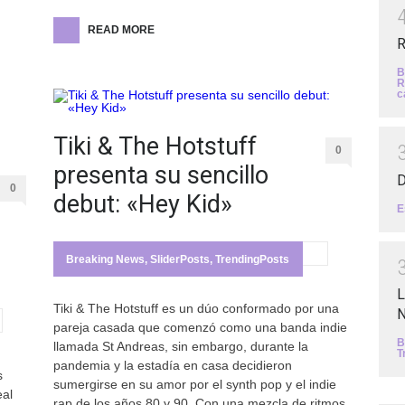
READ MORE
R
B
R
c
Tiki & The Hotstuff
0
presenta su sencillo
D
0
debut: «Hey Kid»
E
Breaking News
,
SliderPosts
,
TrendingPosts
L
Tiki & The Hotstuff es un dúo conformado por una
N
pareja casada que comenzó como una banda indie
B
llamada St Andreas, sin embargo, durante la
T
pandemia y la estadía en casa decidieron
s
sumergirse en su amor por el synth pop y el indie
eal
rap de los años 80 y 90. Con una mezcla de ritmos