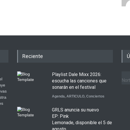
Reciente
Ú
Playlist Dale Mixx 2026:
el
Nort
escucha las canciones que
uye
sonarán en el festival
ivas
Agenda
,
ARTICULO
,
Conciertos
stra
es
GRLS anuncia su nuevo
.
EP: Pink
Lemonade, disponible el 5 de
agosto