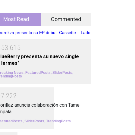
Most Read
Commented
1
5
3
6
1
5
lueBerry presenta su nuevo single
"Hermes"
reaking News
,
FeaturedPosts
,
SliderPosts
,
rendingPosts
9
7
2
2
2
orillaz anuncia colaboración con Tame
mpala.
eaturedPosts
,
SliderPosts
,
TrendingPosts