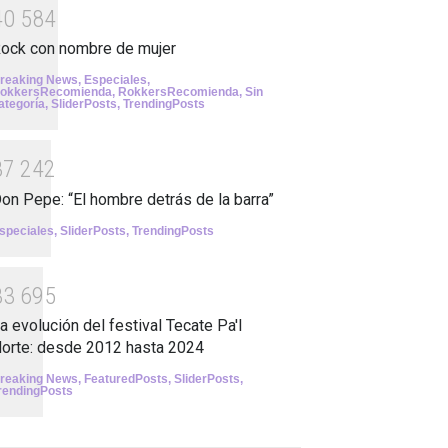
4
0
5
8
4
ock con nombre de mujer
reaking News
,
Especiales
,
okkersRecomienda
,
RokkersRecomienda
,
Sin
ategoría
,
SliderPosts
,
TrendingPosts
3
7
2
4
2
on Pepe: “El hombre detrás de la barra”
speciales
,
SliderPosts
,
TrendingPosts
3
3
6
9
5
a evolución del festival Tecate Pa'l
orte: desde 2012 hasta 2024
reaking News
,
FeaturedPosts
,
SliderPosts
,
rendingPosts