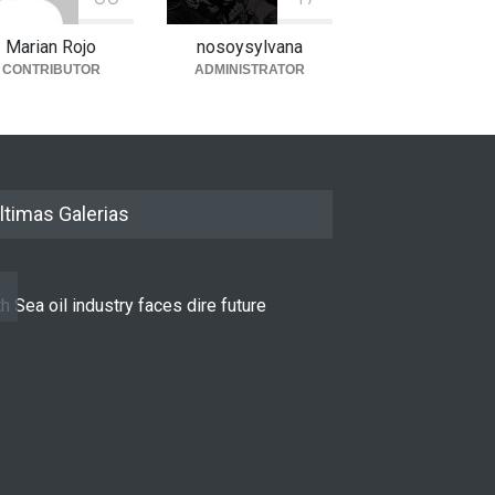
Marian Rojo
nosoysylvana
CONTRIBUTOR
ADMINISTRATOR
ltimas Galerias
h Sea oil industry faces dire future
10 reasons to st
LIFESTYLE