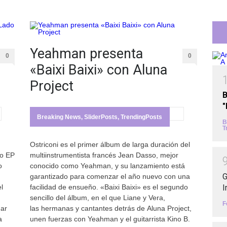
Yeahman presenta
0
0
«Baixi Baixi» con Aluna
Project
B
Breaking News
,
SliderPosts
,
TrendingPosts
B
T
Ostriconi es el primer álbum de larga duración del
do EP
multiinstrumentista francés Jean Dasso, mejor
o
conocido como Yeahman, y su lanzamiento está
G
garantizado para comenzar el año nuevo con una
I
l
facilidad de ensueño. «Baixi Baixi» es el segundo
sencillo del álbum, en el que Liane y Vera,
F
mar
las hermanas y cantantes detrás de Aluna Project,
a
unen fuerzas con Yeahman y el guitarrista Kino B.