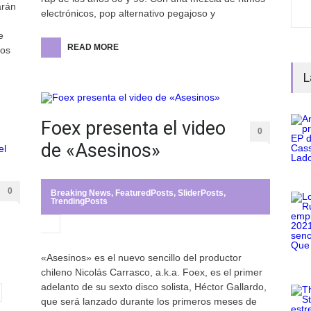
arán
electrónicos, pop alternativo pegajoso y
e
READ MORE
dos
L
Foex presenta el video
0
de «Asesinos»
0
Breaking News
,
FeaturedPosts
,
SliderPosts
,
TrendingPosts
«Asesinos» es el nuevo sencillo del productor
chileno Nicolás Carrasco, a.k.a. Foex, es el primer
adelanto de su sexto disco solista, Héctor Gallardo,
que será lanzado durante los primeros meses de