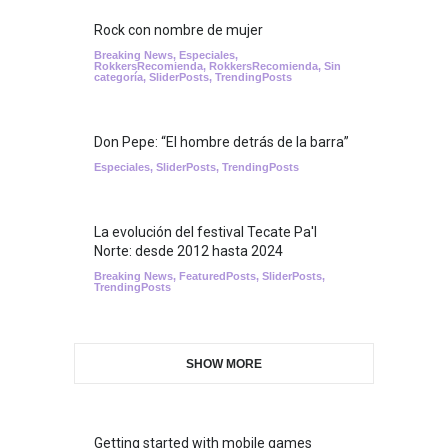
Rock con nombre de mujer
Breaking News
,
Especiales
,
RokkersRecomienda
,
RokkersRecomienda
,
Sin
categoría
,
SliderPosts
,
TrendingPosts
Don Pepe: “El hombre detrás de la barra”
Especiales
,
SliderPosts
,
TrendingPosts
La evolución del festival Tecate Pa'l
Norte: desde 2012 hasta 2024
Breaking News
,
FeaturedPosts
,
SliderPosts
,
TrendingPosts
SHOW MORE
Getting started with mobile games