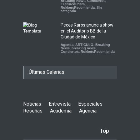
Breaking News
,
Conciertos
,
FeaturedPosts
,
RokkersRecomienda
,
Sin
categoría
Peces Raros anuncia show
en el Auditorio BB de la
Ciudad de México
Agenda
,
ARTICULO
,
Breaking
News
,
breaking news
,
Conciertos
,
RokkersRecomienda
Últimas Galerias
Noticias
Entrevista
Especiales
Reseñas
Academia
Agencia
Top