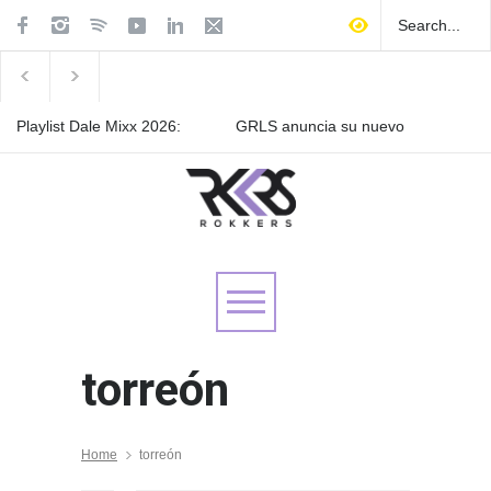
Playlist Dale Mixx 2026:
GRLS anuncia su nuevo
escucha las canciones que
EP: Pink
sonarán en el festival
Lemonade, disponible el 5
de agosto
Las Fokin Biches anuncian
su gira internacional "Fuga
Tour 2026"
torreón
Home
torreón