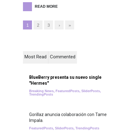
READ MORE
1
2
3
›
»
Most Read
Commented
BlueBerry presenta su nuevo single
"Hermes"
Breaking News
,
FeaturedPosts
,
SliderPosts
,
TrendingPosts
Gorillaz anuncia colaboración con Tame
Impala.
FeaturedPosts
,
SliderPosts
,
TrendingPosts