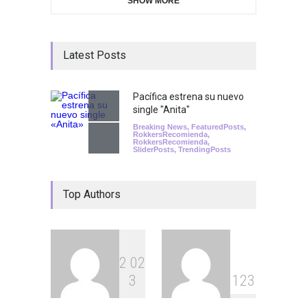
SHOW MORE
Latest Posts
Pacífica estrena su nuevo
single "Anita"
Breaking News
,
FeaturedPosts
,
RokkersRecomienda
,
RokkersRecomienda
,
SliderPosts
,
TrendingPosts
Top Authors
2
0
2
3
1
2
3