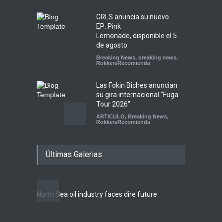
GRLS anuncia su nuevo
EP: Pink
Lemonade, disponible el 5
de agosto
Breaking News
,
breaking news
,
RokkersRecomienda
Las Fokin Biches anuncian
su gira internacional "Fuga
Tour 2026"
ARTICULO
,
Breaking News
,
RokkersRecomienda
Escucha "Pogo Rodeo" lo
Últimas Galerias
nuevo de Psychedelic Porn
Crumpets
Agenda
,
breaking news
,
Breaking News
,
Conciertos
,
FeaturedPosts
,
RokkersRecomienda
,
Sin
North Sea oil industry faces dire future
categoría
10 rea
LIFEST
Peces Raros anuncia show