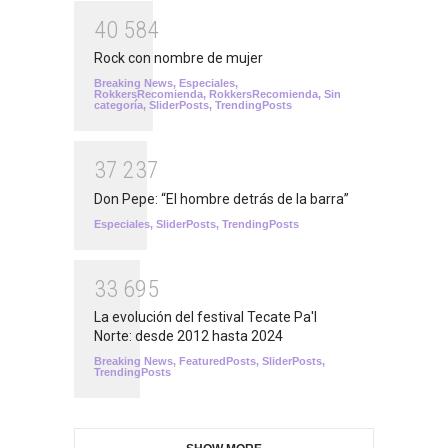
4
0
5
8
4
Rock con nombre de mujer
Breaking News
,
Especiales
,
RokkersRecomienda
,
RokkersRecomienda
,
Sin
categoría
,
SliderPosts
,
TrendingPosts
3
7
2
3
7
Don Pepe: “El hombre detrás de la barra”
Especiales
,
SliderPosts
,
TrendingPosts
3
3
6
9
5
La evolución del festival Tecate Pa'l
Norte: desde 2012 hasta 2024
Breaking News
,
FeaturedPosts
,
SliderPosts
,
TrendingPosts