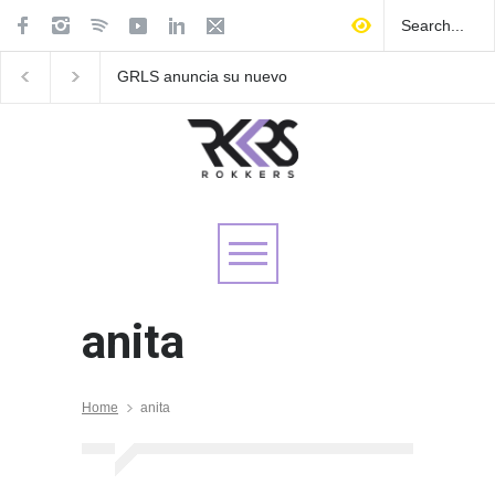
GRLS anuncia su nuevo
Las Fokin Biches anu
EP: Pink
su gira internacional 
Lemonade, disponible el 5
Tour 2026"
de agosto
anita
Home
anita