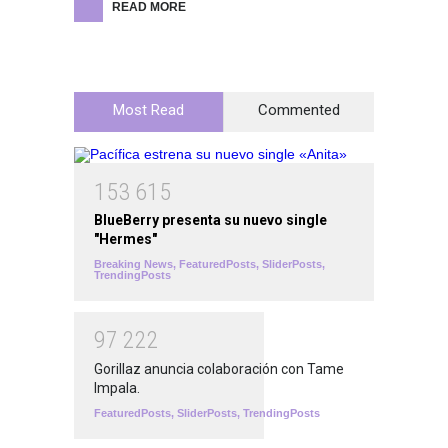
READ MORE
Most Read
Commented
1
5
3
6
1
5
BlueBerry presenta su nuevo single
"Hermes"
Breaking News
,
FeaturedPosts
,
SliderPosts
,
TrendingPosts
9
7
2
2
2
Gorillaz anuncia colaboración con Tame
Impala.
FeaturedPosts
,
SliderPosts
,
TrendingPosts