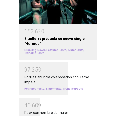
1
5
3
6
2
0
BlueBerry presenta su nuevo single
"Hermes"
Breaking News
,
FeaturedPosts
,
SliderPosts
,
TrendingPosts
9
7
2
5
0
Gorillaz anuncia colaboración con Tame
Impala.
FeaturedPosts
,
SliderPosts
,
TrendingPosts
4
0
6
0
9
Rock con nombre de mujer