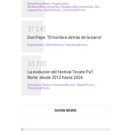
Breaking News
,
Especiales
,
RokkersRecomienda
,
RokkersRecomienda
,
Sin
categoría
,
SliderPosts
,
TrendingPosts
3
7
2
4
2
Don Pepe: “El hombre detrás de la barra”
Especiales
,
SliderPosts
,
TrendingPosts
3
3
7
0
0
La evolución del festival Tecate Pa'l
Norte: desde 2012 hasta 2024
Breaking News
,
FeaturedPosts
,
SliderPosts
,
TrendingPosts
SHOW MORE