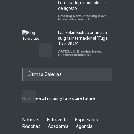
Lemonade, disponible el 5
de agosto
Breaking News
,
breaking news
,
RokkersRecomienda
Las Fokin Biches anuncian
su gira internacional "Fuga
Tour 2026"
ARTICULO
,
Breaking News
,
RokkersRecomienda
Escucha "Pogo Rodeo" lo
Últimas Galerias
nuevo de Psychedelic Porn
Crumpets
Agenda
,
breaking news
,
Breaking News
,
Conciertos
,
FeaturedPosts
,
RokkersRecomienda
,
Sin
North Sea oil industry faces dire future
categoría
10 rea
LIFEST
Peces Raros anuncia show
Noticias
Entrevista
en el Auditorio BB de la
Especiales
Ciudad de México
Reseñas
Academia
Agencia
Agenda
,
ARTICULO
,
breaking