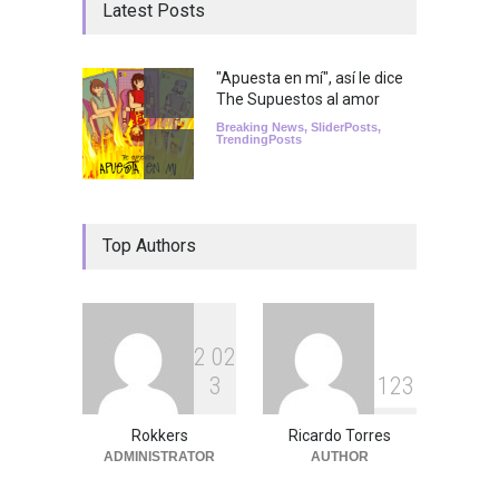
Latest Posts
"Apuesta en mí", así le dice
The Supuestos al amor
Breaking News
,
SliderPosts
,
TrendingPosts
Top Authors
2
0
2
3
1
2
3
Rokkers
Ricardo Torres
ADMINISTRATOR
AUTHOR