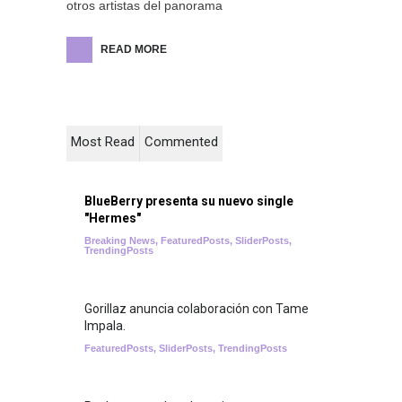
otros artistas del panorama
READ MORE
Most Read
Commented
BlueBerry presenta su nuevo single
"Hermes"
Breaking News
,
FeaturedPosts
,
SliderPosts
,
TrendingPosts
Gorillaz anuncia colaboración con Tame
Impala.
FeaturedPosts
,
SliderPosts
,
TrendingPosts