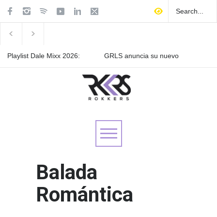
Playlist Dale Mixx 2026:
GRLS anuncia su nuevo
escucha las canciones que
EP: Pink
sonarán en el festival
Lemonade, disponible el 5
de agosto
Las Fokin Biches anuncian
su gira internacional "Fuga
Tour 2026"
Balada
Romántica