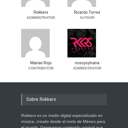
Rokkers
Ricardo Torres
ADMINISTRATOR
AUTHOR
Marian Rojo
nosoysylvana
CONTRIBUTOR
ADMINISTRATOR
Sobre Rokkers
Rokkers es un medio digital especializado en
música, creado desde el norte de México para
el mundo. Generamos contenido original que