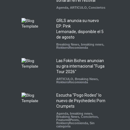
sonarán en el festival
Agenda
,
ARTICULO
,
Conciertos
GRLS anuncia su nuevo
EP: Pink
Lemonade, disponible el 5
de agosto
Breaking News
,
breaking news
,
RokkersRecomienda
Las Fokin Biches anuncian
su gira internacional "Fuga
Tour 2026"
ARTICULO
,
Breaking News
,
RokkersRecomienda
Escucha "Pogo Rodeo" lo
nuevo de Psychedelic Porn
Crumpets
Agenda
,
breaking news
,
Breaking News
,
Conciertos
,
FeaturedPosts
,
RokkersRecomienda
,
Sin
categoría