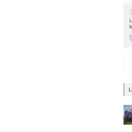
L
N
B
T
L