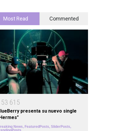
Most Read
Commented
1
5
3
6
1
5
lueBerry presenta su nuevo single
"Hermes"
reaking News
,
FeaturedPosts
,
SliderPosts
,
rendingPosts