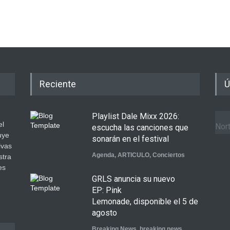
Reciente
Ú
Playlist Dale Mixx 2026:
el
Nort
escucha las canciones que
uye
sonarán en el festival
ivas
Agenda
,
ARTICULO
,
Conciertos
stra
es
GRLS anuncia su nuevo
.
EP: Pink
Lemonade, disponible el 5 de
agosto
Breaking News
,
breaking news
,