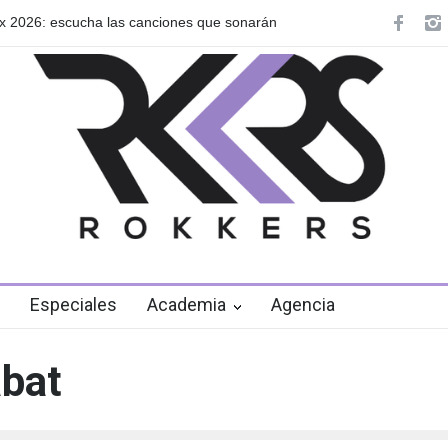
ixx 2026: escucha las canciones que sonarán
GRLS anuncia su nue
de agosto
Especiales
Academia
Agencia
abat