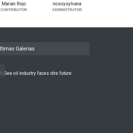
Marian Rojo
nosoysylvana
CONTRIBUTOR
ADMINISTRATOR
ltimas Galerias
h Sea oil industry faces dire future
10 reasons to st
LIFESTYLE