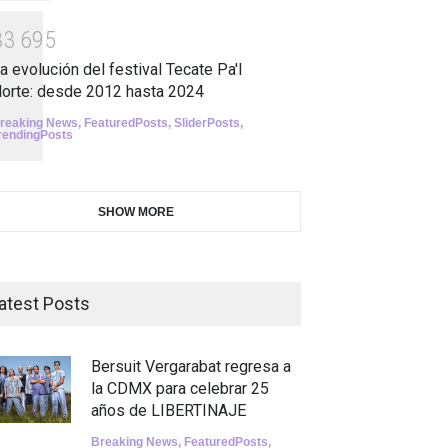
3
3
6
9
5
a evolución del festival Tecate Pa'l
orte: desde 2012 hasta 2024
reaking News
,
FeaturedPosts
,
SliderPosts
,
rendingPosts
SHOW MORE
atest Posts
Bersuit Vergarabat regresa a
la CDMX para celebrar 25
años de LIBERTINAJE
Breaking News
,
FeaturedPosts
,