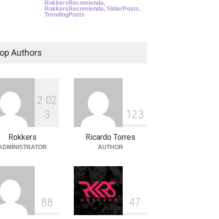
RokkersRecomienda
,
RokkersRecomienda
,
SliderPosts
,
TrendingPosts
op Authors
2
0
2
3
1
2
3
Rokkers
Ricardo Torres
ADMINISTRATOR
AUTHOR
8
8
4
7