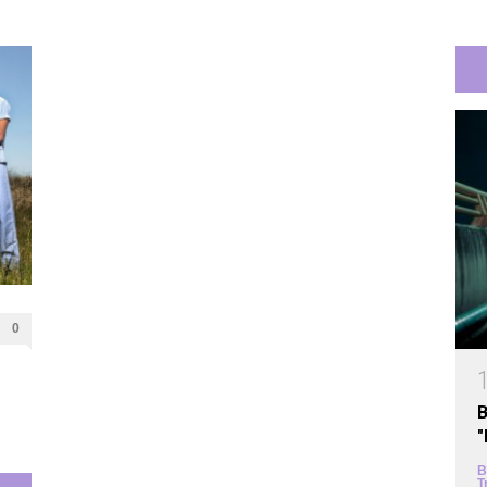
0
B
B
T