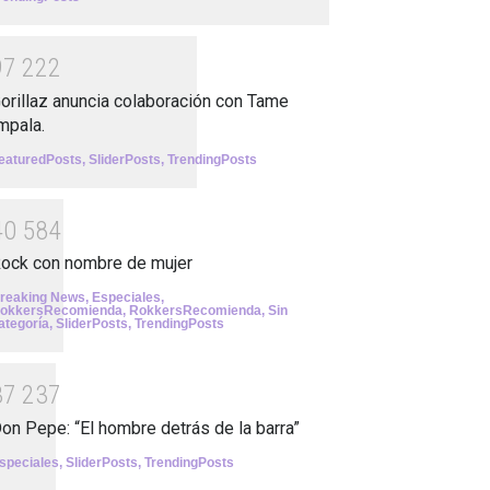
9
7
2
2
2
orillaz anuncia colaboración con Tame
mpala.
eaturedPosts
,
SliderPosts
,
TrendingPosts
4
0
5
8
4
ock con nombre de mujer
reaking News
,
Especiales
,
okkersRecomienda
,
RokkersRecomienda
,
Sin
ategoría
,
SliderPosts
,
TrendingPosts
3
7
2
3
7
on Pepe: “El hombre detrás de la barra”
speciales
,
SliderPosts
,
TrendingPosts