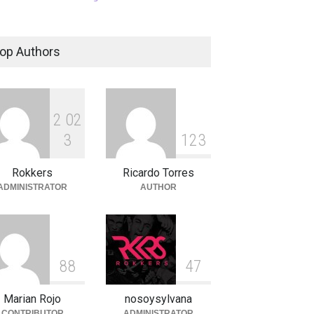
op Authors
2
0
2
3
1
2
3
Rokkers
Ricardo Torres
ADMINISTRATOR
AUTHOR
8
8
4
7
Marian Rojo
nosoysylvana
CONTRIBUTOR
ADMINISTRATOR