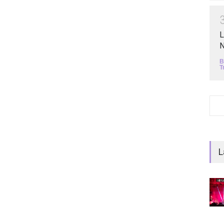
L
N
B
T
L