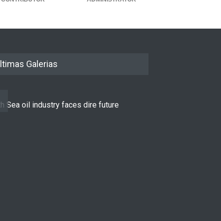
ltimas Galerias
h Sea oil industry faces dire future
10 reasons to st
LIFESTYLE