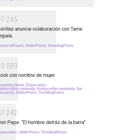
9
7
2
4
5
orillaz anuncia colaboración con Tame
mpala.
eaturedPosts
,
SliderPosts
,
TrendingPosts
4
0
5
9
9
ock con nombre de mujer
reaking News
,
Especiales
,
okkersRecomienda
,
RokkersRecomienda
,
Sin
ategoría
,
SliderPosts
,
TrendingPosts
3
7
2
4
2
on Pepe: “El hombre detrás de la barra”
speciales
,
SliderPosts
,
TrendingPosts