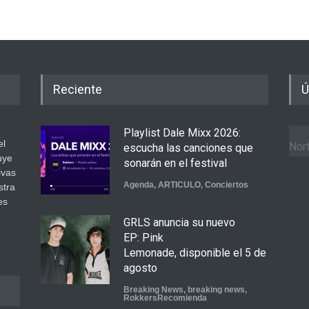
Reciente
Ú
Playlist Dale Mixx 2026:
el
Nort
escucha las canciones que
uye
sonarán en el festival
ivas
Agenda
,
ARTICULO
,
Conciertos
stra
es
GRLS anuncia su nuevo
.
EP: Pink
Lemonade, disponible el 5 de
agosto
Breaking News
,
breaking news
,
RokkersRecomienda