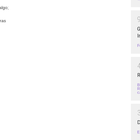
algo;
ras
,
G
I
F
R
B
R
c
D
E