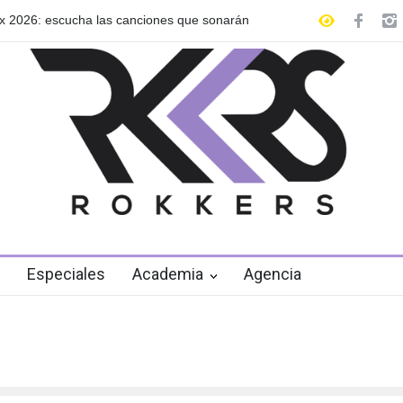
cha las canciones que sonarán
GRLS anuncia su nuevo EP: Pink L
de agosto
Especiales
Academia
Agencia