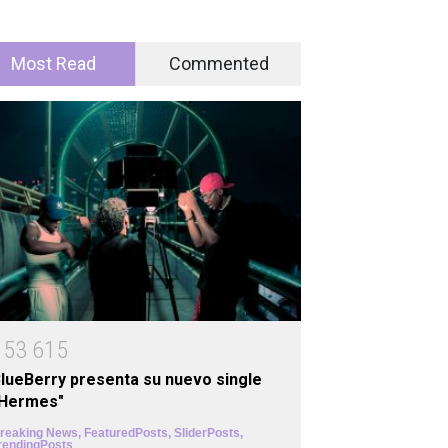
Most Read
Commented
1
5
3
6
1
5
lueBerry presenta su nuevo single
"Hermes"
reaking News
,
FeaturedPosts
,
SliderPosts
,
rendingPosts