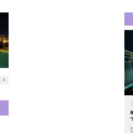
0
,
B
B
T