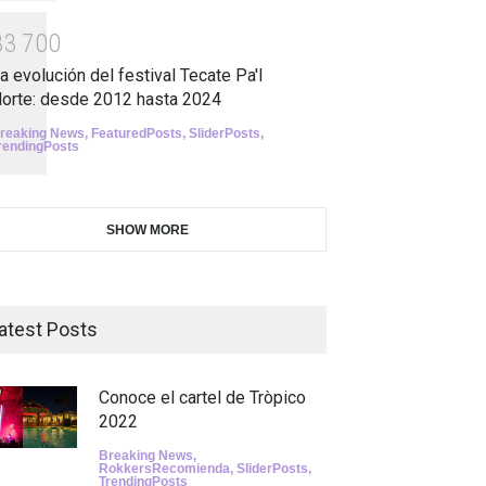
3
3
7
0
0
a evolución del festival Tecate Pa'l
orte: desde 2012 hasta 2024
reaking News
,
FeaturedPosts
,
SliderPosts
,
rendingPosts
SHOW MORE
atest Posts
Conoce el cartel de Tròpico
2022
Breaking News
,
RokkersRecomienda
,
SliderPosts
,
TrendingPosts