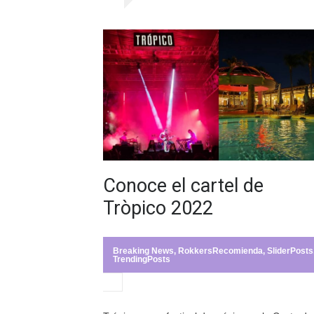
Conoce el cartel de
Tròpico 2022
Breaking News
,
RokkersRecomienda
,
SliderPosts
TrendingPosts