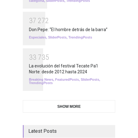
categoría
,
SliderPosts
,
TrendingPosts
3
7
2
7
2
Don Pepe: “El hombre detrás de la barra”
Especiales
,
SliderPosts
,
TrendingPosts
3
3
7
3
5
La evolución del festival Tecate Pa'l
Norte: desde 2012 hasta 2024
Breaking News
,
FeaturedPosts
,
SliderPosts
,
TrendingPosts
SHOW MORE
Latest Posts