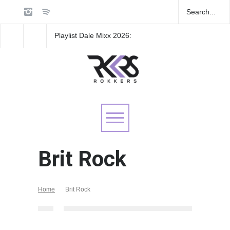
Playlist Dale Mixx 2026:
GRLS anuncia su nue
escucha las canciones que
EP: Pink
sonarán en el festival
Lemonade, disponible 
de agosto
Brit Rock
Home
Brit Rock