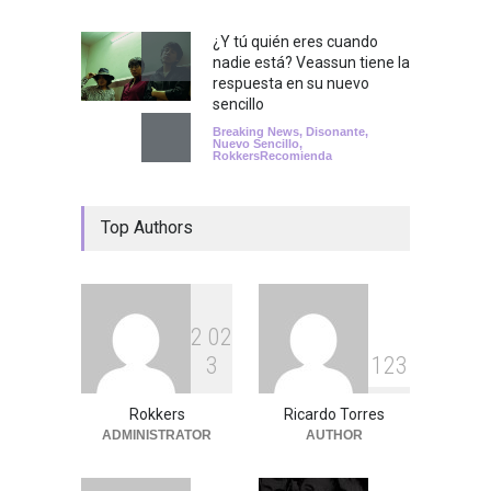
¿Y tú quién eres cuando
nadie está? Veassun tiene la
respuesta en su nuevo
sencillo
Breaking News
,
Disonante
,
Nuevo Sencillo
,
RokkersRecomienda
Top Authors
2
0
2
3
1
2
3
Rokkers
Ricardo Torres
ADMINISTRATOR
AUTHOR