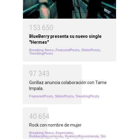
1
5
3
6
5
0
BlueBerry presenta su nuevo single
"Hermes"
Breaking News
,
FeaturedPosts
,
SliderPosts
,
TrendingPosts
9
7
3
4
3
Gorillaz anuncia colaboración con Tame
Impala.
FeaturedPosts
,
SliderPosts
,
TrendingPosts
4
0
6
5
4
Rock con nombre de mujer
Breaking News
,
Especiales
,
RokkersRecomienda
,
RokkersRecomienda
,
Sin