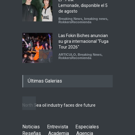
Lemonade, disponible el 5
de agosto
Breaking News
,
breaking news
,
RokkersRecomienda
Las Fokin Biches anuncian
su gira internacional "Fuga
Tour 2026"
ARTICULO
,
Breaking News
,
RokkersRecomienda
Escucha "Pogo Rodeo" lo
Últimas Galerias
nuevo de Psychedelic Porn
Crumpets
Agenda
,
breaking news
,
Breaking News
,
Conciertos
,
FeaturedPosts
,
RokkersRecomienda
,
Sin
North Sea oil industry faces dire future
categoría
Peces Raros anuncia show
Noticias
Entrevista
en el Auditorio BB de la
Especiales
Ciudad de México
Reseñas
Academia
Agencia