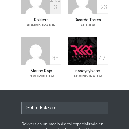
3
1
2
3
Rokkers
Ricardo Torres
ADMINISTRATOR
AUTHOR
8
8
4
7
Marian Rojo
nosoysylvana
CONTRIBUTOR
ADMINISTRATOR
Sobre Rokkers
Rokkers es un medio digital especializado en