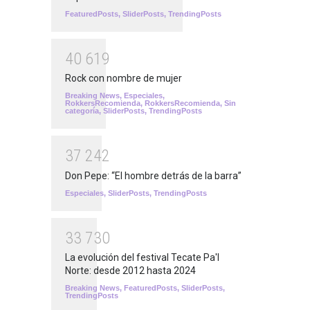
FeaturedPosts
,
SliderPosts
,
TrendingPosts
4
0
6
1
9
Rock con nombre de mujer
Breaking News
,
Especiales
,
RokkersRecomienda
,
RokkersRecomienda
,
Sin
categoría
,
SliderPosts
,
TrendingPosts
3
7
2
4
2
Don Pepe: “El hombre detrás de la barra”
Especiales
,
SliderPosts
,
TrendingPosts
3
3
7
3
0
La evolución del festival Tecate Pa'l
Norte: desde 2012 hasta 2024
Breaking News
,
FeaturedPosts
,
SliderPosts
,
TrendingPosts