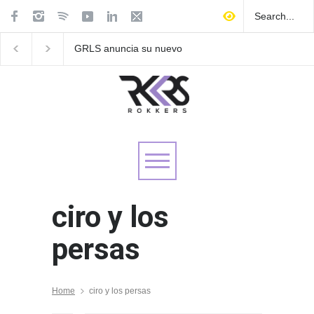
GRLS anuncia su nuevo
Las Fokin Biches anu
EP: Pink
su gira internacional 
Lemonade, disponible el 5
Tour 2026"
de agosto
ciro y los
persas
Home
ciro y los persas