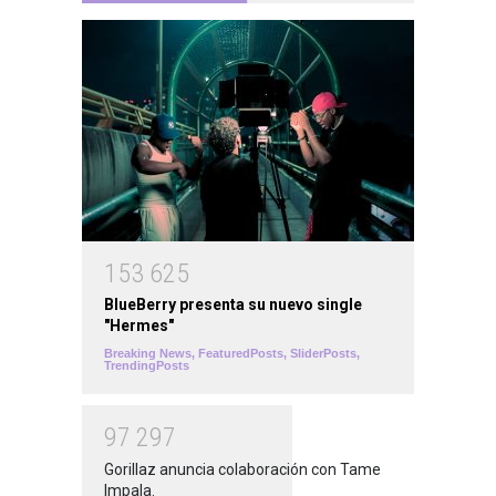
1
5
3
6
2
5
BlueBerry presenta su nuevo single
"Hermes"
Breaking News
,
FeaturedPosts
,
SliderPosts
,
TrendingPosts
9
7
2
9
7
Gorillaz anuncia colaboración con Tame
Impala.