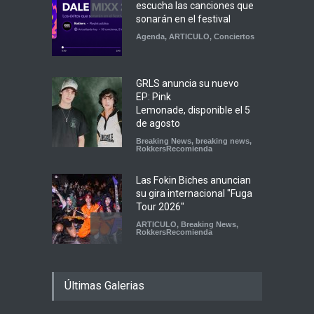
escucha las canciones que
sonarán en el festival
Agenda
,
ARTICULO
,
Conciertos
GRLS anuncia su nuevo
EP: Pink
Lemonade, disponible el 5
de agosto
Breaking News
,
breaking news
,
RokkersRecomienda
Las Fokin Biches anuncian
su gira internacional "Fuga
Tour 2026"
ARTICULO
,
Breaking News
,
RokkersRecomienda
Escucha "Pogo Rodeo" lo
Últimas Galerias
nuevo de Psychedelic Porn
Crumpets