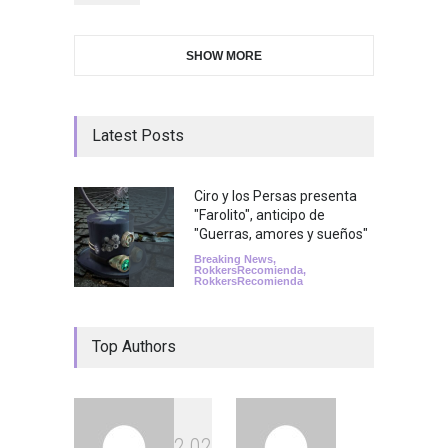
SHOW MORE
Latest Posts
Ciro y los Persas presenta
"Farolito", anticipo de
"Guerras, amores y sueños"
Breaking News
,
RokkersRecomienda
,
RokkersRecomienda
Top Authors
2
0
2