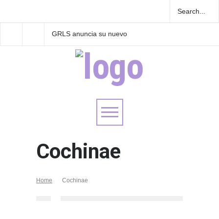
GRLS anuncia su nuevo
Las Fokin Biches anu
EP: Pink
su gira internacional 
Lemonade, disponible el 5
Tour 2026"
de agosto
Cochinae
Home
Cochinae