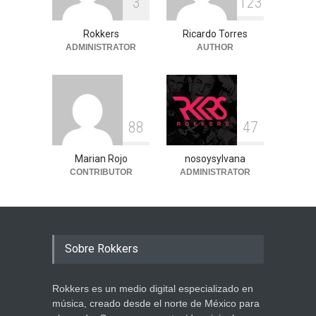
3
1
2
3
Rokkers
Ricardo Torres
ADMINISTRATOR
AUTHOR
8
8
4
7
Marian Rojo
nosoysylvana
CONTRIBUTOR
ADMINISTRATOR
Sobre Rokkers
Rokkers es un medio digital especializado en
música, creado desde el norte de México para