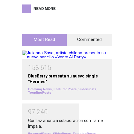
READ MORE
Most Read
Commented
1
5
3
6
1
5
BlueBerry presenta su nuevo single
"Hermes"
Breaking News
,
FeaturedPosts
,
SliderPosts
,
TrendingPosts
9
7
2
4
0
Gorillaz anuncia colaboración con Tame
Impala.
FeaturedPosts
,
SliderPosts
,
TrendingPosts