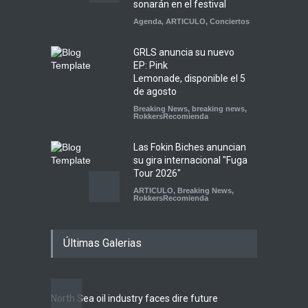
sonarán en el festival
Agenda
,
ARTICULO
,
Conciertos
GRLS anuncia su nuevo
EP: Pink
Lemonade, disponible el 5
de agosto
Breaking News
,
breaking news
,
RokkersRecomienda
Las Fokin Biches anuncian
su gira internacional "Fuga
Tour 2026"
ARTICULO
,
Breaking News
,
RokkersRecomienda
Escucha "Pogo Rodeo" lo
Últimas Galerias
nuevo de Psychedelic Porn
Crumpets
Agenda
,
breaking news
,
Breaking News
,
Conciertos
,
FeaturedPosts
,
RokkersRecomienda
,
Sin
North Sea oil industry faces dire future
categoría