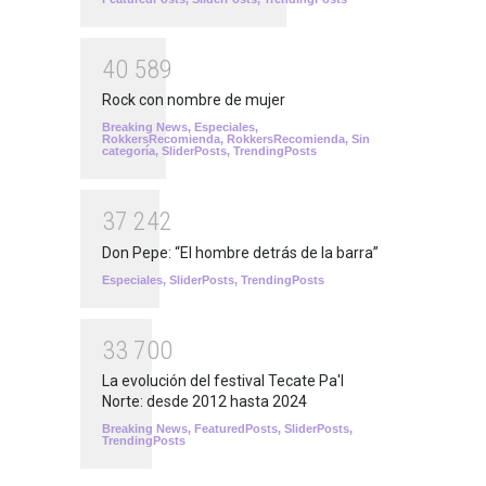
4
0
5
8
9
Rock con nombre de mujer
Breaking News
,
Especiales
,
RokkersRecomienda
,
RokkersRecomienda
,
Sin
categoría
,
SliderPosts
,
TrendingPosts
3
7
2
4
2
Don Pepe: “El hombre detrás de la barra”
Especiales
,
SliderPosts
,
TrendingPosts
3
3
7
0
0
La evolución del festival Tecate Pa'l
Norte: desde 2012 hasta 2024
Breaking News
,
FeaturedPosts
,
SliderPosts
,
TrendingPosts