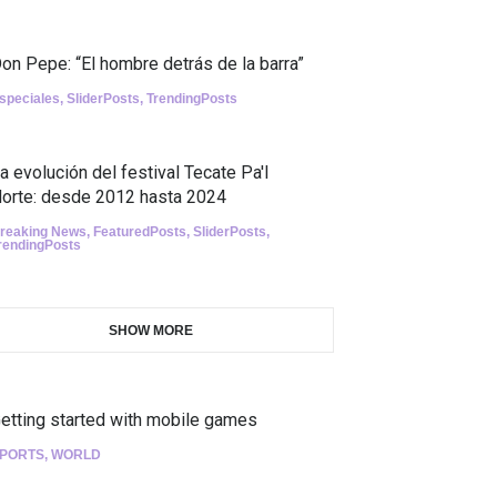
on Pepe: “El hombre detrás de la barra”
speciales
,
SliderPosts
,
TrendingPosts
a evolución del festival Tecate Pa'l
orte: desde 2012 hasta 2024
reaking News
,
FeaturedPosts
,
SliderPosts
,
rendingPosts
SHOW MORE
etting started with mobile games
PORTS
,
WORLD