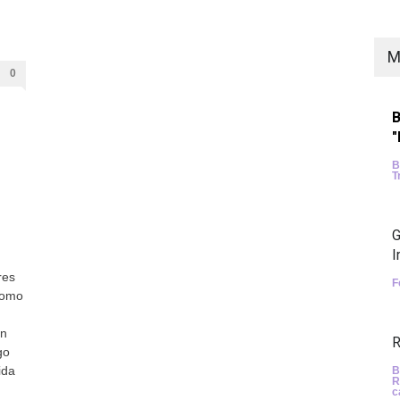
M
0
B
B
T
G
I
res
F
como
en
R
go
ida
B
R
c