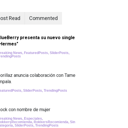
ost Read
Commented
lueBerry presenta su nuevo single
"Hermes"
reaking News
,
FeaturedPosts
,
SliderPosts
,
rendingPosts
orillaz anuncia colaboración con Tame
mpala.
eaturedPosts
,
SliderPosts
,
TrendingPosts
ock con nombre de mujer
reaking News
,
Especiales
,
okkersRecomienda
,
RokkersRecomienda
,
Sin
ategoría
,
SliderPosts
,
TrendingPosts