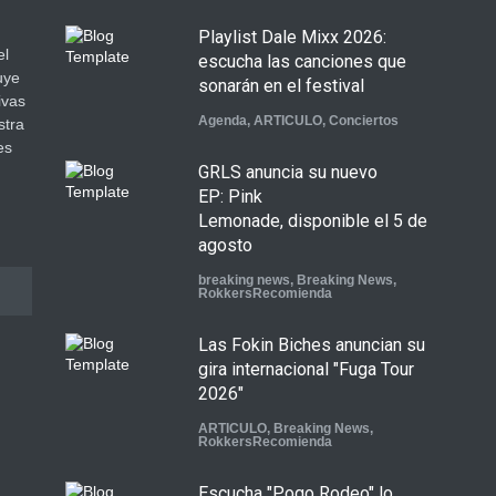
Playlist Dale Mixx 2026:
el
escucha las canciones que
uye
sonarán en el festival
ivas
Agenda
,
ARTICULO
,
Conciertos
stra
es
GRLS anuncia su nuevo
.
EP: Pink
Lemonade, disponible el 5 de
agosto
breaking news
,
Breaking News
,
RokkersRecomienda
Las Fokin Biches anuncian su
gira internacional "Fuga Tour
2026"
ARTICULO
,
Breaking News
,
RokkersRecomienda
Escucha "Pogo Rodeo" lo