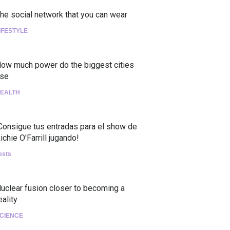
he social network that you can wear
IFESTYLE
ow much power do the biggest cities
se
EALTH
Consigue tus entradas para el show de
ichie O'Farrill jugando!
ests
uclear fusion closer to becoming a
eality
CIENCE