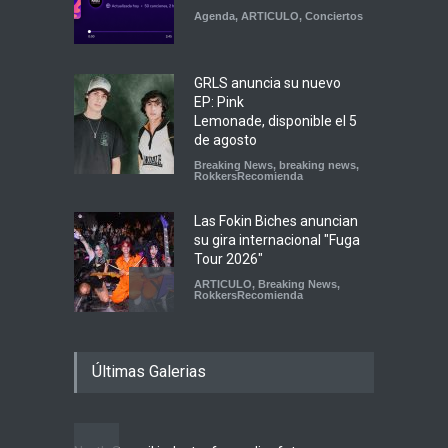
Agenda
,
ARTICULO
,
Conciertos
GRLS anuncia su nuevo
EP: Pink
Lemonade, disponible el 5
de agosto
Breaking News
,
breaking news
,
RokkersRecomienda
Las Fokin Biches anuncian
su gira internacional "Fuga
Tour 2026"
ARTICULO
,
Breaking News
,
RokkersRecomienda
Escucha "Pogo Rodeo" lo
Últimas Galerias
nuevo de Psychedelic Porn
Crumpets
Agenda
,
breaking news
,
Breaking News
,
Conciertos
,
FeaturedPosts
,
RokkersRecomienda
,
Sin