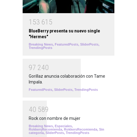
1
5
3
6
1
5
BlueBerry presenta su nuevo single
"Hermes"
Breaking News
,
FeaturedPosts
,
SliderPosts
,
TrendingPosts
9
7
2
4
0
Gorillaz anuncia colaboración con Tame
Impala.
FeaturedPosts
,
SliderPosts
,
TrendingPosts
4
0
5
8
9
Rock con nombre de mujer
Breaking News
,
Especiales
,
RokkersRecomienda
,
RokkersRecomienda
,
Sin
categoría
,
SliderPosts
,
TrendingPosts