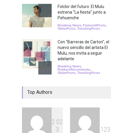
Folclor del futuro: El Mulu
estrena "La fiesta" junto a
Pehuenche
Breaking News
,
FeaturedPosts
,
SliderPosts
,
TrendingPosts
Con "Barreras de Carton", el
nuevo sencillo del artista El
Mulu, nos invita a seguir
adelante
Breaking News
,
RokkersRecomienda
,
SliderPosts
,
TrendingPosts
Top Authors
2
0
2
3
1
2
3