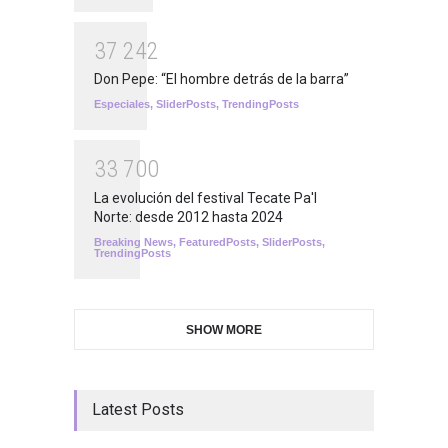
3
7
2
4
2
Don Pepe: “El hombre detrás de la barra”
Especiales
,
SliderPosts
,
TrendingPosts
3
3
7
0
0
La evolución del festival Tecate Pa'l
Norte: desde 2012 hasta 2024
Breaking News
,
FeaturedPosts
,
SliderPosts
,
TrendingPosts
SHOW MORE
Latest Posts