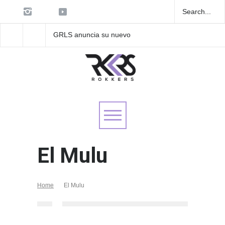
GRLS anuncia su nuevo
Las Fokin Biches anu
EP: Pink
su gira internacional 
Lemonade, disponible el 5
Tour 2026"
de agosto
El Mulu
Home
El Mulu