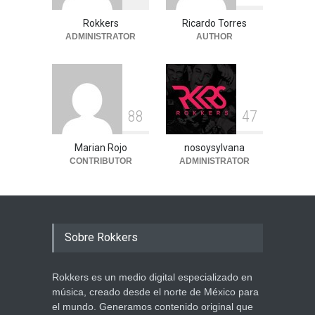
Rokkers
Ricardo Torres
ADMINISTRATOR
AUTHOR
8
8
4
7
Marian Rojo
nosoysylvana
CONTRIBUTOR
ADMINISTRATOR
Sobre Rokkers
Rokkers es un medio digital especializado en
música, creado desde el norte de México para
el mundo. Generamos contenido original que