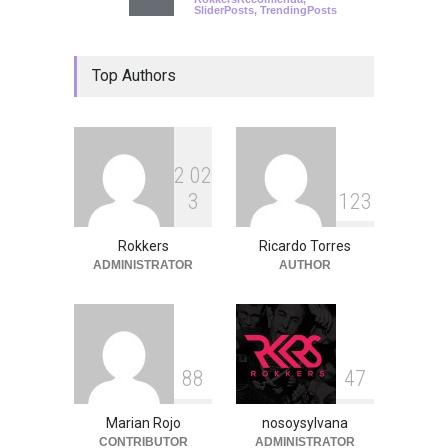
SliderPosts
,
TrendingPosts
Top Authors
2
0
2
3
1
2
3
Rokkers
Ricardo Torres
ADMINISTRATOR
AUTHOR
8
8
4
7
Marian Rojo
nosoysylvana
CONTRIBUTOR
ADMINISTRATOR