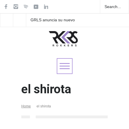
GRLS anuncia su nuevo
Las Fokin Biches anu
EP: Pink
su gira internacional 
Lemonade, disponible el 5
Tour 2026"
de agosto
el shirota
Home
el shirota