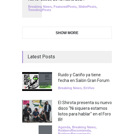
Breaking News
,
FeaturedPosts
,
SliderPosts
,
TrendingPosts
SHOW MORE
Latest Posts
Ruido y Cariño ya tiene
fecha en Salón Gran Forum
Breaking News
,
EnVivo
El Shirota presenta su nuevo
disco "Ni siquiera estamos
listos para hablar" en el Foro
IR!
Agenda
,
Breaking News
,
RokkersRecomienda
,
RokkersRecomienda
,