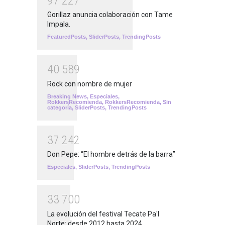
9
7
2
2
7
Gorillaz anuncia colaboración con Tame
Impala.
FeaturedPosts
,
SliderPosts
,
TrendingPosts
4
0
5
8
9
Rock con nombre de mujer
Breaking News
,
Especiales
,
RokkersRecomienda
,
RokkersRecomienda
,
Sin
categoría
,
SliderPosts
,
TrendingPosts
3
7
2
4
2
Don Pepe: “El hombre detrás de la barra”
Especiales
,
SliderPosts
,
TrendingPosts
3
3
7
0
0
La evolución del festival Tecate Pa'l
Norte: desde 2012 hasta 2024