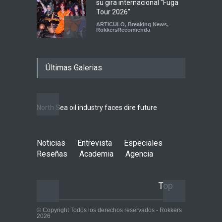
su gira internacional "Fuga
Tour 2026"
ARTICULO
,
Breaking News
,
RokkersRecomienda
Escucha "Pogo Rodeo" lo
Últimas Galerias
nuevo de Psychedelic Porn
Crumpets
Agenda
,
breaking news
,
Breaking News
,
Conciertos
,
FeaturedPosts
,
RokkersRecomienda
,
Sin
North Sea oil industry faces dire future
categoría
Peces Raros anuncia show
Noticias
Entrevista
en el Auditorio BB de la
Especiales
Ciudad de México
Reseñas
Academia
Agencia
Agenda
,
ARTICULO
,
Breaking
News
,
breaking news
,
Conciertos
,
RokkersRecomienda
Top
© Copyright Todos los derechos reservados - Rokkers
2026
10 rea