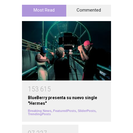
Most Read
Commented
1
5
3
6
1
5
BlueBerry presenta su nuevo single
"Hermes"
Breaking News
,
FeaturedPosts
,
SliderPosts
,
TrendingPosts