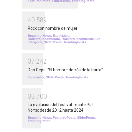
FeaturedPosts
,
SliderPosts
,
TrendingPosts
4
0
5
8
9
Rock con nombre de mujer
Breaking News
,
Especiales
,
RokkersRecomienda
,
RokkersRecomienda
,
Sin
categoría
,
SliderPosts
,
TrendingPosts
3
7
2
4
2
Don Pepe: “El hombre detrás de la barra”
Especiales
,
SliderPosts
,
TrendingPosts
3
3
7
0
0
La evolución del festival Tecate Pa'l
Norte: desde 2012 hasta 2024
Breaking News
,
FeaturedPosts
,
SliderPosts
,
TrendingPosts