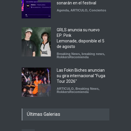
sonarán en el festival
Agenda
,
ARTICULO
,
Conciertos
GRLS anuncia su nuevo
EP: Pink
Lemonade, disponible el 5
de agosto
Breaking News
,
breaking news
,
RokkersRecomienda
Las Fokin Biches anuncian
su gira internacional "Fuga
Tour 2026"
ARTICULO
,
Breaking News
,
RokkersRecomienda
Escucha "Pogo Rodeo" lo
Últimas Galerias
nuevo de Psychedelic Porn
Crumpets
Agenda
,
breaking news
,
Breaking News
,
Conciertos
,