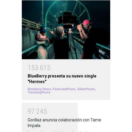
1
5
3
6
1
5
BlueBerry presenta su nuevo single
"Hermes"
Breaking News
,
FeaturedPosts
,
SliderPosts
,
TrendingPosts
9
7
2
4
5
Gorillaz anuncia colaboración con Tame
Impala.