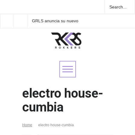
GRLS anuncia su nuevo
Las Fokin Biches anu
EP: Pink
su gira internacional 
Lemonade, disponible el 5
Tour 2026"
de agosto
electro house-
cumbia
Home
electro house-cumbia