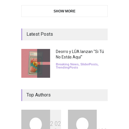
SHOW MORE
Latest Posts
Deorro y LÚA lanzan "Si Tú
No Estás Aquí"
Breaking News
,
SliderPosts
,
TrendingPosts
Top Authors
2
0
2