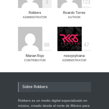
3
1
2
3
Rokkers
Ricardo Torres
ADMINISTRATOR
AUTHOR
8
8
4
7
Marian Rojo
nosoysylvana
CONTRIBUTOR
ADMINISTRATOR
Sobre Rokkers
Rokkers es un medio digital especializado en
música, creado desde el norte de México para