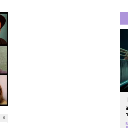
B
0
B
T