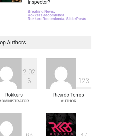
Inspector?
Breaking News
,
RokkersRecomienda
,
RokkersRecomienda
,
SliderPosts
op Authors
2
0
2
3
1
2
3
Rokkers
Ricardo Torres
ADMINISTRATOR
AUTHOR
8
8
4
7