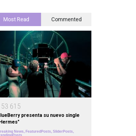
Most Read
Commented
1
5
3
6
1
5
lueBerry presenta su nuevo single
"Hermes"
reaking News
,
FeaturedPosts
,
SliderPosts
,
rendingPosts