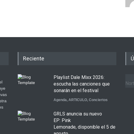
Reciente
Ú
Playlist Dale Mixx 2026:
el
Nort
escucha las canciones que
uye
sonarán en el festival
ivas
Agenda
,
ARTICULO
,
Conciertos
stra
es
GRLS anuncia su nuevo
.
EP: Pink
Lemonade, disponible el 5 de
agosto