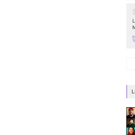
L
N
B
T
L