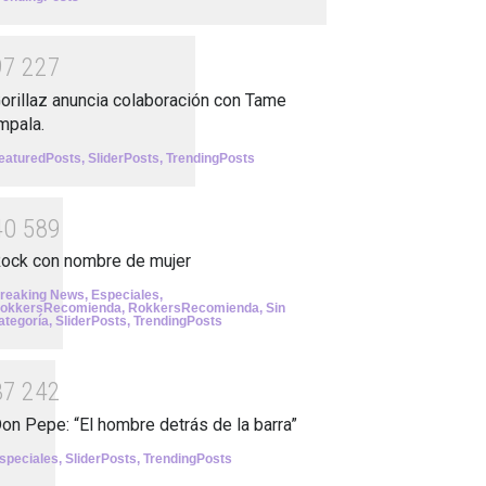
9
7
2
2
7
orillaz anuncia colaboración con Tame
mpala.
eaturedPosts
,
SliderPosts
,
TrendingPosts
4
0
5
8
9
ock con nombre de mujer
reaking News
,
Especiales
,
okkersRecomienda
,
RokkersRecomienda
,
Sin
ategoría
,
SliderPosts
,
TrendingPosts
3
7
2
4
2
on Pepe: “El hombre detrás de la barra”
speciales
,
SliderPosts
,
TrendingPosts