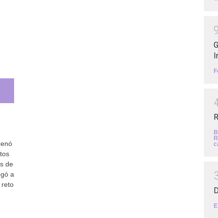
G
I
F
R
B
R
renó
c
tos
es de
egó a
 reto
D
E