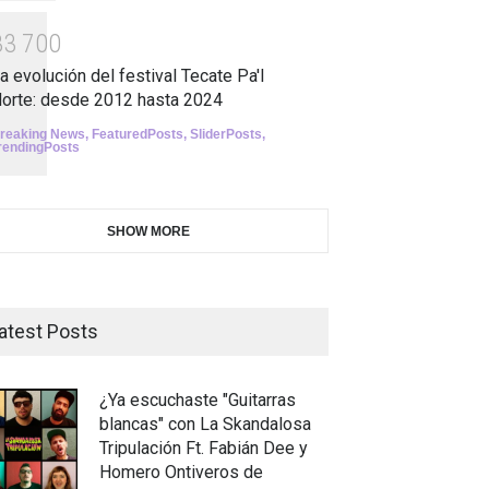
3
3
7
0
0
a evolución del festival Tecate Pa'l
orte: desde 2012 hasta 2024
reaking News
,
FeaturedPosts
,
SliderPosts
,
rendingPosts
SHOW MORE
atest Posts
¿Ya escuchaste "Guitarras
blancas" con La Skandalosa
Tripulación Ft. Fabián Dee y
Homero Ontiveros de