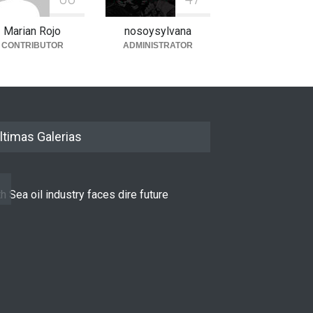
Marian Rojo
nosoysylvana
CONTRIBUTOR
ADMINISTRATOR
ltimas Galerias
h Sea oil industry faces dire future
10 reasons to st
LIFESTYLE