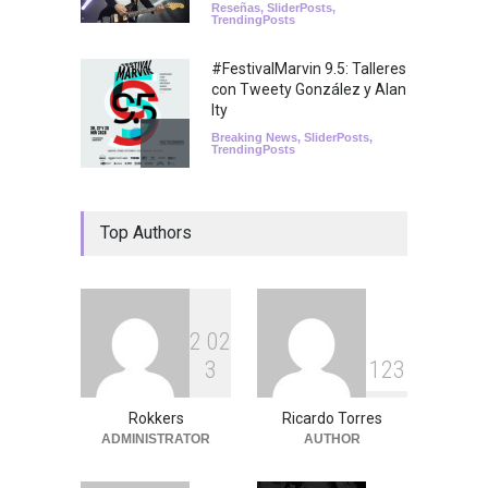
Reseñas
,
SliderPosts
,
TrendingPosts
#FestivalMarvin 9.5: Talleres
con Tweety González y Alan
Ity
Breaking News
,
SliderPosts
,
TrendingPosts
Festival Marvin: una
Top Authors
plataforma del talento
emergente
Agenda
,
RokkersRecomienda
,
SliderPosts
,
TrendingPosts
2
0
2
3
1
2
3
Rokkers
Ricardo Torres
ADMINISTRATOR
AUTHOR