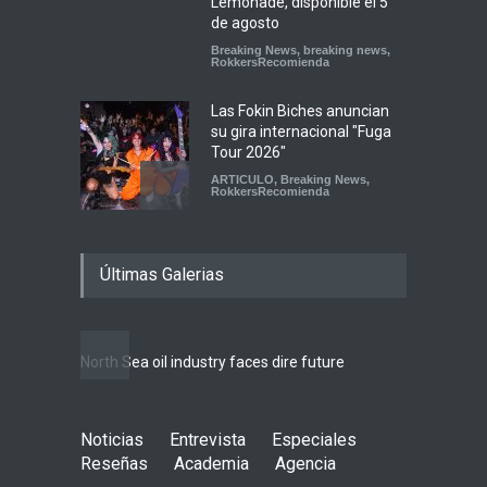
Lemonade, disponible el 5
de agosto
Breaking News
,
breaking news
,
RokkersRecomienda
Las Fokin Biches anuncian
su gira internacional "Fuga
Tour 2026"
ARTICULO
,
Breaking News
,
RokkersRecomienda
Escucha "Pogo Rodeo" lo
Últimas Galerias
nuevo de Psychedelic Porn
Crumpets
Agenda
,
breaking news
,
Breaking News
,
Conciertos
,
FeaturedPosts
,
RokkersRecomienda
,
Sin
North Sea oil industry faces dire future
categoría
10 rea
LIFEST
Peces Raros anuncia show
Noticias
Entrevista
en el Auditorio BB de la
Especiales
Ciudad de México
Reseñas
Academia
Agencia
Agenda
,
ARTICULO
,
breaking