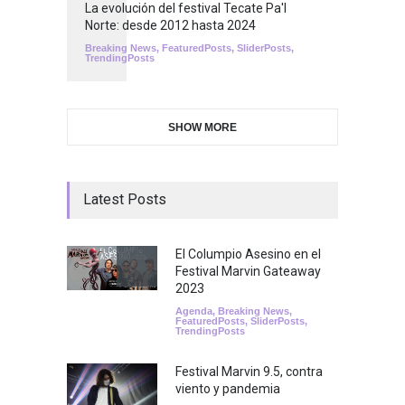
La evolución del festival Tecate Pa'l
Norte: desde 2012 hasta 2024
Breaking News
,
FeaturedPosts
,
SliderPosts
,
TrendingPosts
SHOW MORE
Latest Posts
El Columpio Asesino en el
Festival Marvin Gateaway
2023
Agenda
,
Breaking News
,
FeaturedPosts
,
SliderPosts
,
TrendingPosts
Festival Marvin 9.5, contra
viento y pandemia