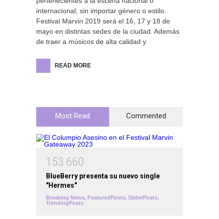
pertenecientes a la escena nacional o
internacional; sin importar género o estilo.
Festival Marvin 2019 será el 16, 17 y 18 de
mayo en distintas sedes de la ciudad. Además
de traer a músicos de alta calidad y
READ MORE
Most Read
Commented
1
5
3
6
6
0
BlueBerry presenta su nuevo single
"Hermes"
Breaking News
,
FeaturedPosts
,
SliderPosts
,
TrendingPosts