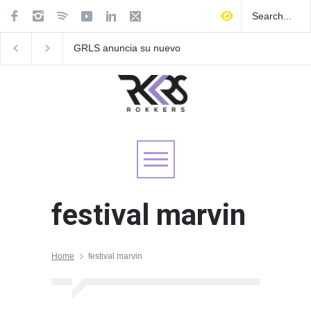
GRLS anuncia su nuevo
Las Fokin Biches anu
EP: Pink
su gira internacional 
Lemonade, disponible el 5
Tour 2026"
de agosto
festival marvin
Home
festival marvin