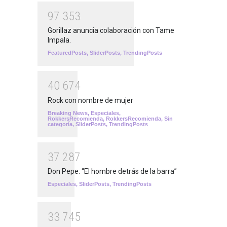
9
7
3
5
3
Gorillaz anuncia colaboración con Tame
Impala.
FeaturedPosts
,
SliderPosts
,
TrendingPosts
4
0
6
7
4
Rock con nombre de mujer
Breaking News
,
Especiales
,
RokkersRecomienda
,
RokkersRecomienda
,
Sin
categoría
,
SliderPosts
,
TrendingPosts
3
7
2
8
7
Don Pepe: “El hombre detrás de la barra”
Especiales
,
SliderPosts
,
TrendingPosts
3
3
7
4
5