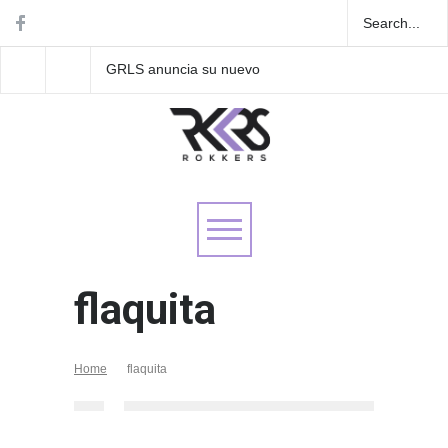
GRLS anuncia su nuevo
Las Fokin Biches anu
EP: Pink
su gira internacional 
Lemonade, disponible el 5
Tour 2026"
de agosto
flaquita
Home
flaquita