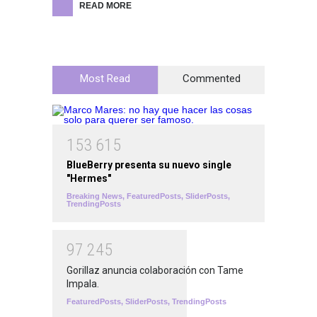
READ MORE
Most Read
Commented
1
5
3
6
1
5
BlueBerry presenta su nuevo single
"Hermes"
Breaking News
,
FeaturedPosts
,
SliderPosts
,
TrendingPosts
9
7
2
4
5
Gorillaz anuncia colaboración con Tame
Impala.
FeaturedPosts
,
SliderPosts
,
TrendingPosts