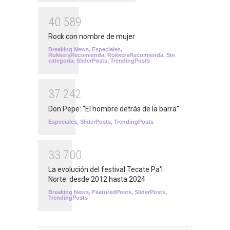
4
0
5
8
9
Rock con nombre de mujer
Breaking News
,
Especiales
,
RokkersRecomienda
,
RokkersRecomienda
,
Sin
categoría
,
SliderPosts
,
TrendingPosts
3
7
2
4
2
Don Pepe: “El hombre detrás de la barra”
Especiales
,
SliderPosts
,
TrendingPosts
3
3
7
0
0
La evolución del festival Tecate Pa'l
Norte: desde 2012 hasta 2024
Breaking News
,
FeaturedPosts
,
SliderPosts
,
TrendingPosts