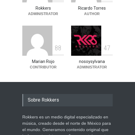
Rokkers
Ricardo Torres
ADMINISTRATOR
AUTHOR
8
8
4
7
Marian Rojo
nosoysylvana
CONTRIBUTOR
ADMINISTRATOR
Sobre Rokkers
Rokkers es un medio digital especializado en
música, creado desde el norte de México para
el mundo. Generamos contenido original que