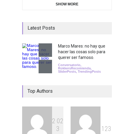
SHOW MORE
Latest Posts
Marco Mares: no hay que
hacer las cosas solo para
querer ser famoso.
Conversatorio
,
RokkersRecomienda
,
SliderPosts
,
TrendingPosts
Top Authors
2
0
2
3
1
2
3