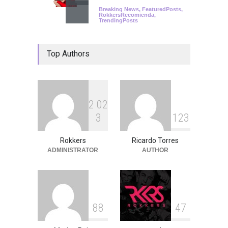
Breaking News
,
FeaturedPosts
,
RokkersRecomienda
,
TrendingPosts
Top Authors
2
0
2
3
1
2
3
Rokkers
Ricardo Torres
ADMINISTRATOR
AUTHOR
8
8
4
7