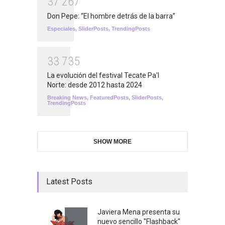
3
7
2
6
7
Don Pepe: “El hombre detrás de la barra”
Especiales
,
SliderPosts
,
TrendingPosts
3
3
7
3
5
La evolución del festival Tecate Pa'l
Norte: desde 2012 hasta 2024
Breaking News
,
FeaturedPosts
,
SliderPosts
,
TrendingPosts
SHOW MORE
Latest Posts
Javiera Mena presenta su
nuevo sencillo "Flashback"