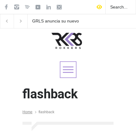
GRLS anuncia su nuevo
Las Fokin Biches anu
EP: Pink
su gira internacional 
Lemonade, disponible el 5
Tour 2026"
de agosto
flashback
Home
flashback