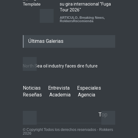
su gira internacional "Fuga
Tour 2026"
ARTICULO
,
Breaking News
,
RokkersRecomienda
Escucha "Pogo Rodeo" lo
Últimas Galerias
nuevo de Psychedelic Porn
Crumpets
Agenda
,
breaking news
,
Breaking News
,
Conciertos
,
FeaturedPosts
,
RokkersRecomienda
,
Sin
North Sea oil industry faces dire future
categoría
10 rea
LIFEST
Peces Raros anuncia show
Noticias
Entrevista
en el Auditorio BB de la
Especiales
Ciudad de México
Reseñas
Academia
Agencia
Agenda
,
ARTICULO
,
Breaking
News
,
breaking news
,
Conciertos
,
RokkersRecomienda
Top
© Copyright Todos los derechos reservados - Rokkers
2026