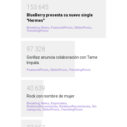
1
5
3
6
4
5
BlueBerry presenta su nuevo single
"Hermes"
Breaking News
,
FeaturedPosts
,
SliderPosts
,
TrendingPosts
9
7
3
2
8
Gorillaz anuncia colaboración con Tame
Impala.
FeaturedPosts
,
SliderPosts
,
TrendingPosts
4
0
6
3
9
Rock con nombre de mujer
Breaking News
,
Especiales
,
RokkersRecomienda
,
RokkersRecomienda
,
Sin
categoría
,
SliderPosts
,
TrendingPosts