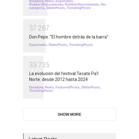
Breaking News
,
Especiales
,
RokkersRecomienda
,
RokkersRecomienda
,
Sin
categoría
,
SliderPosts
,
TrendingPosts
3
7
2
6
7
Don Pepe: “El hombre detrás de la barra”
Especiales
,
SliderPosts
,
TrendingPosts
3
3
7
3
5
La evolución del festival Tecate Pa'l
Norte: desde 2012 hasta 2024
Breaking News
,
FeaturedPosts
,
SliderPosts
,
TrendingPosts
SHOW MORE