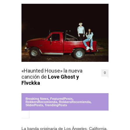
«Haunted House» la nueva
0
canción de
Love Ghost y
Flvckka
Breaking News
,
FeaturedPosts
,
RokkersRecomienda
,
RokkersRecomienda
,
SliderPosts
,
TrendingPosts
La banda originaria de Los Ángeles, California,