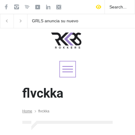
GRLS anuncia su nuevo
Las Fokin Biches anu
EP: Pink
su gira internacional 
Lemonade, disponible el 5
Tour 2026"
de agosto
flvckka
Home
flvckka