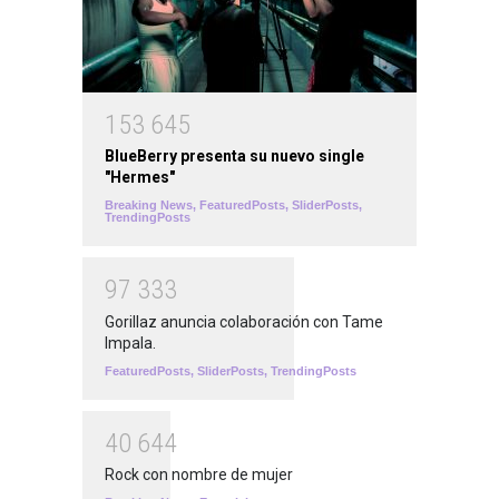
1
5
3
6
4
5
BlueBerry presenta su nuevo single
"Hermes"
Breaking News
,
FeaturedPosts
,
SliderPosts
,
TrendingPosts
9
7
3
3
3
Gorillaz anuncia colaboración con Tame
Impala.
FeaturedPosts
,
SliderPosts
,
TrendingPosts
4
0
6
4
4
Rock con nombre de mujer