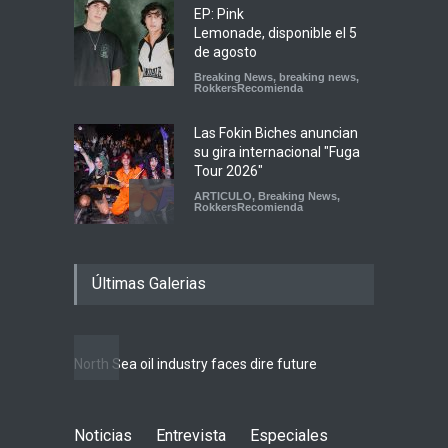
EP: Pink
Lemonade, disponible el 5
de agosto
Breaking News
,
breaking news
,
RokkersRecomienda
Las Fokin Biches anuncian
su gira internacional "Fuga
Tour 2026"
ARTICULO
,
Breaking News
,
RokkersRecomienda
Escucha "Pogo Rodeo" lo
Últimas Galerias
nuevo de Psychedelic Porn
Crumpets
Agenda
,
breaking news
,
Breaking News
,
Conciertos
,
FeaturedPosts
,
RokkersRecomienda
,
Sin
North Sea oil industry faces dire future
categoría
Peces Raros anuncia show
Noticias
Entrevista
en el Auditorio BB de la
Especiales