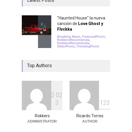
Latest Posts
"Haunted House" la nueva
canción de
Love Ghost y
Flvckka
Breaking News
,
FeaturedPosts
,
RokkersRecomienda
,
RokkersRecomienda
,
SliderPosts
,
TrendingPosts
Top Authors
2
0
2
3
1
2
3
Rokkers
Ricardo Torres
ADMINISTRATOR
AUTHOR