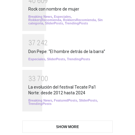
4
0
6
0
9
Rock con nombre de mujer
Breaking News
,
Especiales
,
RokkersRecomienda
,
RokkersRecomienda
,
Sin
categoría
,
SliderPosts
,
TrendingPosts
3
7
2
4
2
Don Pepe: “El hombre detrás de la barra”
Especiales
,
SliderPosts
,
TrendingPosts
3
3
7
0
0
La evolución del festival Tecate Pa'l
Norte: desde 2012 hasta 2024
Breaking News
,
FeaturedPosts
,
SliderPosts
,
TrendingPosts
SHOW MORE