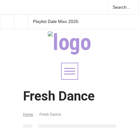
Playlist Dale Mixx 2026:
GRLS anuncia su nue
escucha las canciones que
EP: Pink
sonarán en el festival
Lemonade, disponible 
de agosto
Fresh Dance
Home
Fresh Dance