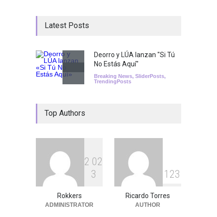
Latest Posts
Deorro y LÚA lanzan "Si Tú
No Estás Aquí"
Breaking News
,
SliderPosts
,
TrendingPosts
Top Authors
2
0
2
3
1
2
3
Rokkers
Ricardo Torres
ADMINISTRATOR
AUTHOR