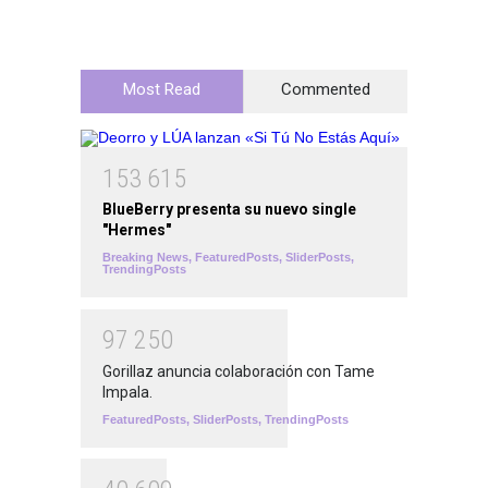
Most Read
Commented
1
5
3
6
1
5
BlueBerry presenta su nuevo single
"Hermes"
Breaking News
,
FeaturedPosts
,
SliderPosts
,
TrendingPosts
9
7
2
5
0
Gorillaz anuncia colaboración con Tame
Impala.
FeaturedPosts
,
SliderPosts
,
TrendingPosts