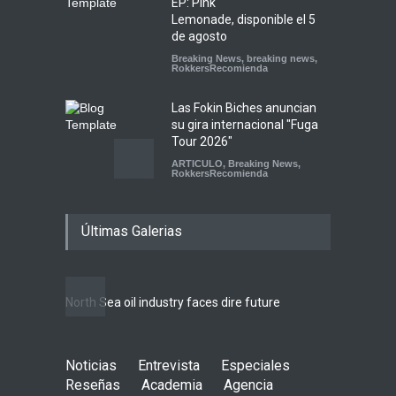
EP: Pink
Lemonade, disponible el 5
de agosto
Breaking News
,
breaking news
,
RokkersRecomienda
Las Fokin Biches anuncian
su gira internacional "Fuga
Tour 2026"
ARTICULO
,
Breaking News
,
RokkersRecomienda
Escucha "Pogo Rodeo" lo
Últimas Galerias
nuevo de Psychedelic Porn
Crumpets
Agenda
,
breaking news
,
Breaking News
,
Conciertos
,
FeaturedPosts
,
RokkersRecomienda
,
Sin
North Sea oil industry faces dire future
categoría
10 rea
LIFEST
Peces Raros anuncia show
Noticias
Entrevista
en el Auditorio BB de la
Especiales
Ciudad de México
Reseñas
Academia
Agencia