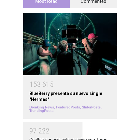
Most Read
Commented
1
5
3
6
1
5
BlueBerry presenta su nuevo single
"Hermes"
Breaking News
,
FeaturedPosts
,
SliderPosts
,
TrendingPosts
9
7
2
2
2
Gorillaz anuncia colaboración con Tame