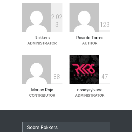
2
0
2
3
1
2
3
Rokkers
Ricardo Torres
ADMINISTRATOR
AUTHOR
8
8
4
7
Marian Rojo
nosoysylvana
CONTRIBUTOR
ADMINISTRATOR
Sobre Rokkers