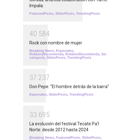
Impala.
FeaturedPosts
,
SliderPosts
,
TrendingPosts
4
0
5
8
4
Rock con nombre de mujer
Breaking News
,
Especiales
,
RokkersRecomienda
,
RokkersRecomienda
,
Sin
categoría
,
SliderPosts
,
TrendingPosts
3
7
2
3
7
Don Pepe: “El hombre detrás de la barra”
Especiales
,
SliderPosts
,
TrendingPosts
3
3
6
9
5
La evolución del festival Tecate Pa'l
Norte: desde 2012 hasta 2024
Breaking News
,
FeaturedPosts
,
SliderPosts
,