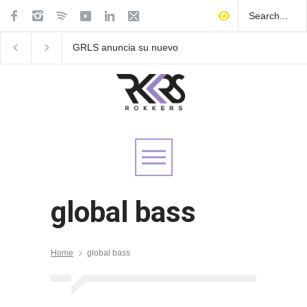
GRLS anuncia su nuevo
Las Fokin Biches anu
EP: Pink
su gira internacional 
Lemonade, disponible el 5
Tour 2026"
de agosto
global bass
Home
global bass