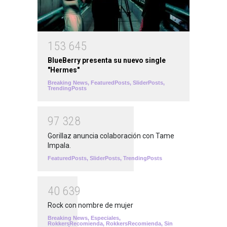
1
5
3
6
4
5
BlueBerry presenta su nuevo single
"Hermes"
Breaking News
,
FeaturedPosts
,
SliderPosts
,
TrendingPosts
9
7
3
2
8
Gorillaz anuncia colaboración con Tame
Impala.
FeaturedPosts
,
SliderPosts
,
TrendingPosts
4
0
6
3
9
Rock con nombre de mujer
Breaking News
,
Especiales
,
RokkersRecomienda
,
RokkersRecomienda
,
Sin