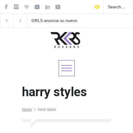
GRLS anuncia su nuevo
Las Fokin Biches anu
EP: Pink
su gira internacional 
Lemonade, disponible el 5
Tour 2026"
de agosto
harry styles
Home
harry styles