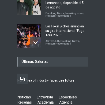
Lemonade, disponible el 5
de agosto
Breaking News
,
breaking news
,
RokkersRecomienda
Las Fokin Biches anuncian
su gira internacional "Fuga
Tour 2026"
ARTICULO
,
Breaking News
,
RokkersRecomienda
Escucha "Pogo Rodeo" lo
Últimas Galerias
nuevo de Psychedelic Porn
Crumpets
Agenda
,
breaking news
,
Breaking News
,
Conciertos
,
FeaturedPosts
,
RokkersRecomienda
,
Sin
North Sea oil industry faces dire future
categoría
Peces Raros anuncia show
Noticias
Entrevista
en el Auditorio BB de la
Especiales
Ciudad de México
Reseñas
Academia
Agencia