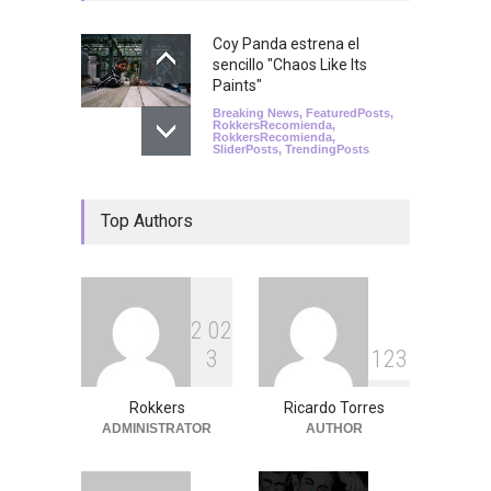
Coy Panda estrena el
sencillo "Chaos Like Its
Paints"
Breaking News
,
FeaturedPosts
,
RokkersRecomienda
,
RokkersRecomienda
,
SliderPosts
,
TrendingPosts
Top Authors
2
0
2
3
1
2
3
Rokkers
Ricardo Torres
ADMINISTRATOR
AUTHOR