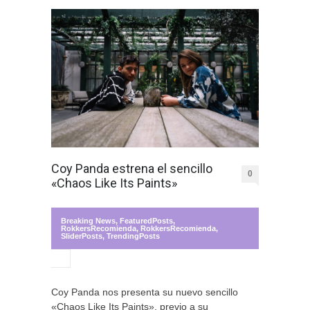
Coy Panda estrena el sencillo
0
«Chaos Like Its Paints»
Breaking News
,
FeaturedPosts
,
RokkersRecomienda
,
RokkersRecomienda
,
SliderPosts
,
TrendingPosts
Coy Panda nos presenta su nuevo sencillo
«Chaos Like Its Paints», previo a su