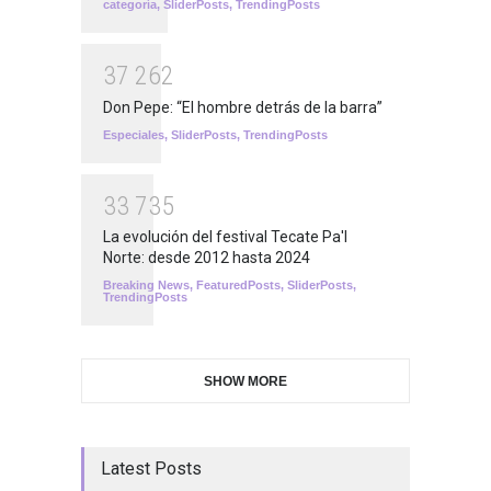
categoría
,
SliderPosts
,
TrendingPosts
3
7
2
6
2
Don Pepe: “El hombre detrás de la barra”
Especiales
,
SliderPosts
,
TrendingPosts
3
3
7
3
5
La evolución del festival Tecate Pa'l
Norte: desde 2012 hasta 2024
Breaking News
,
FeaturedPosts
,
SliderPosts
,
TrendingPosts
SHOW MORE
Latest Posts