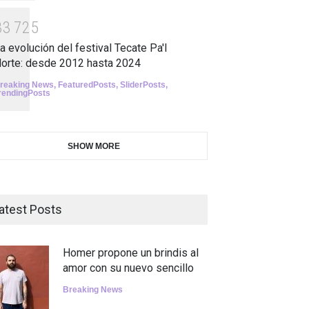
3
3
7
2
5
a evolución del festival Tecate Pa'l
orte: desde 2012 hasta 2024
reaking News
,
FeaturedPosts
,
SliderPosts
,
rendingPosts
SHOW MORE
atest Posts
Homer propone un brindis al
amor con su nuevo sencillo
Breaking News