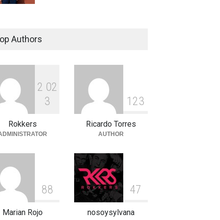
op Authors
2
0
2
3
1
2
3
Rokkers
Ricardo Torres
ADMINISTRATOR
AUTHOR
8
8
4
7
Marian Rojo
nosoysylvana