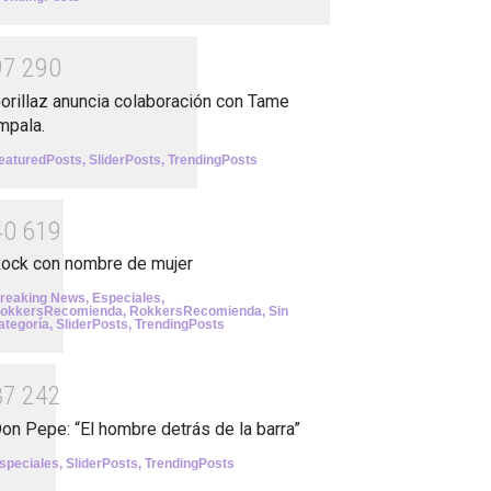
9
7
2
9
0
orillaz anuncia colaboración con Tame
mpala.
eaturedPosts
,
SliderPosts
,
TrendingPosts
4
0
6
1
9
ock con nombre de mujer
reaking News
,
Especiales
,
okkersRecomienda
,
RokkersRecomienda
,
Sin
ategoría
,
SliderPosts
,
TrendingPosts
3
7
2
4
2
on Pepe: “El hombre detrás de la barra”
speciales
,
SliderPosts
,
TrendingPosts