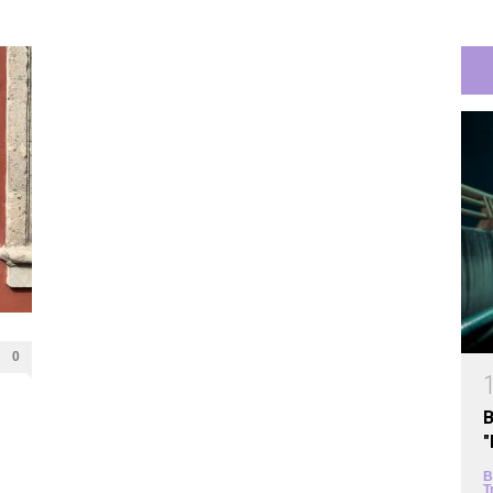
0
B
B
T