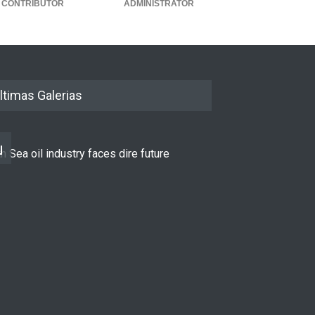
CONTRIBUTOR
ADMINISTRATOR
ltimas Galerias
h Sea oil industry faces dire future
10 reasons to st
LIFESTYLE