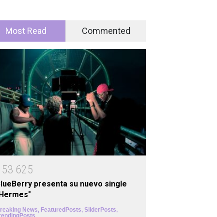
Most Read
Commented
1
5
3
6
2
5
lueBerry presenta su nuevo single
"Hermes"
reaking News
,
FeaturedPosts
,
SliderPosts
,
rendingPosts