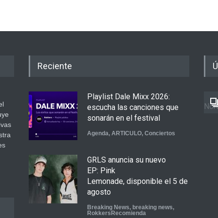
Reciente
Ú
Playlist Dale Mixx 2026:
el
Nort
escucha las canciones que
uye
sonarán en el festival
ivas
Agenda
,
ARTICULO
,
Conciertos
stra
es
GRLS anuncia su nuevo
.
EP: Pink
Lemonade, disponible el 5 de
agosto
Breaking News
,
breaking news
,
RokkersRecomienda