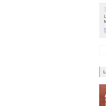
L
N
B
T
L