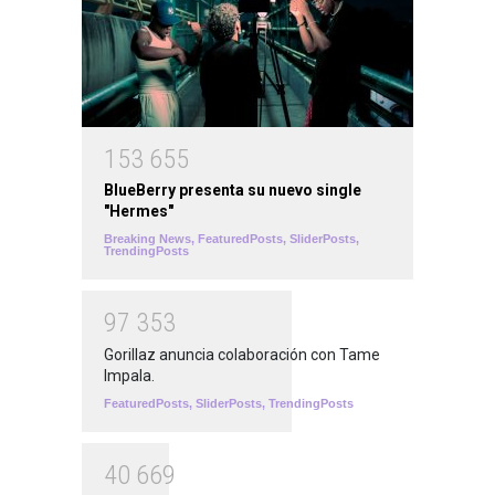
1
5
3
6
5
5
BlueBerry presenta su nuevo single
"Hermes"
Breaking News
,
FeaturedPosts
,
SliderPosts
,
TrendingPosts
9
7
3
5
3
Gorillaz anuncia colaboración con Tame
Impala.
FeaturedPosts
,
SliderPosts
,
TrendingPosts
4
0
6
6
9