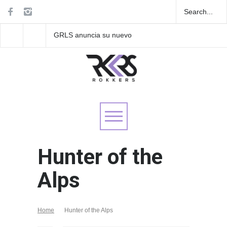
GRLS anuncia su nuevo
Las Fokin Biches anu
EP: Pink
su gira internacional 
Lemonade, disponible el 5
Tour 2026"
de agosto
Hunter of the
Alps
Home
Hunter of the Alps