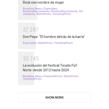
Rock con nombre de mujer
Breaking News
,
Especiales
,
RokkersRecomienda
,
RokkersRecomienda
,
Sin
categoría
,
SliderPosts
,
TrendingPosts
3
7
2
8
7
Don Pepe: “El hombre detrás de la barra”
Especiales
,
SliderPosts
,
TrendingPosts
3
3
7
4
5
La evolución del festival Tecate Pa'l
Norte: desde 2012 hasta 2024
Breaking News
,
FeaturedPosts
,
SliderPosts
,
TrendingPosts
SHOW MORE