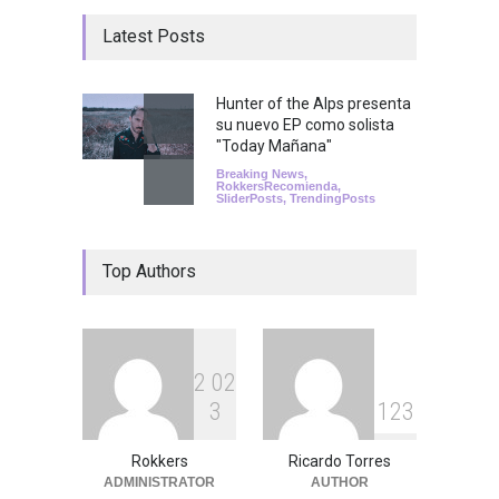
Latest Posts
Hunter of the Alps presenta
su nuevo EP como solista
"Today Mañana"
Breaking News
,
RokkersRecomienda
,
SliderPosts
,
TrendingPosts
Top Authors
2
0
2
3
1
2
3
Rokkers
Ricardo Torres
ADMINISTRATOR
AUTHOR