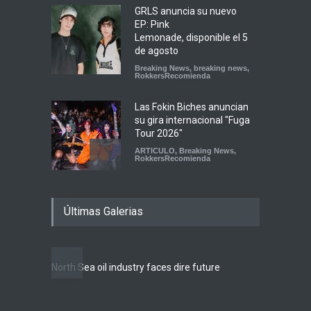
GRLS anuncia su nuevo
EP: Pink
Lemonade, disponible el 5
de agosto
Breaking News
,
breaking news
,
RokkersRecomienda
Las Fokin Biches anuncian
su gira internacional "Fuga
Tour 2026"
ARTICULO
,
Breaking News
,
RokkersRecomienda
Escucha "Pogo Rodeo" lo
Últimas Galerias
nuevo de Psychedelic Porn
Crumpets
Agenda
,
breaking news
,
Breaking News
,
Conciertos
,
FeaturedPosts
,
RokkersRecomienda
,
Sin
North Sea oil industry faces dire future
categoría
Peces Raros anuncia show