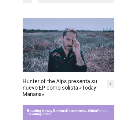
Hunter of the Alps presenta su
0
nuevo EP como solista «Today
Mañana»
Breaking News
,
RokkersRecomienda
,
SliderPosts
,
TrendingPosts