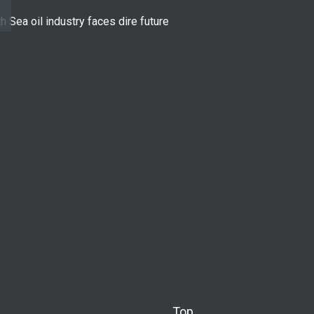
h Sea oil industry faces dire future
10 reasons to st
LIFESTYLE
Top