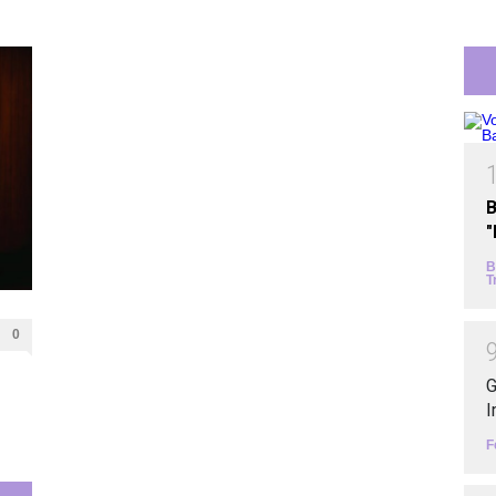
B
B
T
0
G
I
F