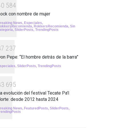
4
0
5
8
4
ock con nombre de mujer
reaking News
,
Especiales
,
okkersRecomienda
,
RokkersRecomienda
,
Sin
ategoría
,
SliderPosts
,
TrendingPosts
3
7
2
3
7
on Pepe: “El hombre detrás de la barra”
speciales
,
SliderPosts
,
TrendingPosts
3
3
6
9
5
a evolución del festival Tecate Pa'l
orte: desde 2012 hasta 2024
reaking News
,
FeaturedPosts
,
SliderPosts
,
rendingPosts