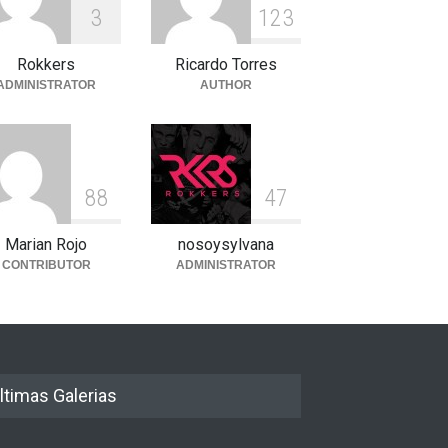
3
1
2
3
Rokkers
Ricardo Torres
ADMINISTRATOR
AUTHOR
8
8
4
7
Marian Rojo
nosoysylvana
CONTRIBUTOR
ADMINISTRATOR
ltimas Galerias