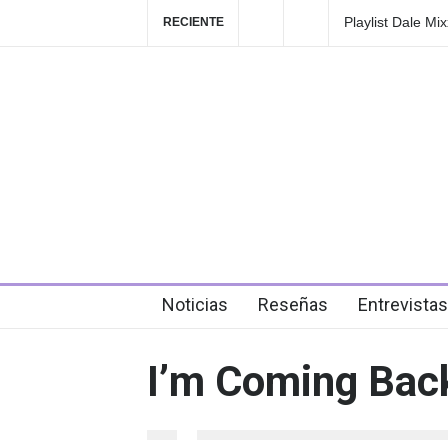
Playlist Dale Mixx 
RECIENTE
en el festival
3 days ago
Noticias
Reseñas
Entrevistas
I’m Coming Back