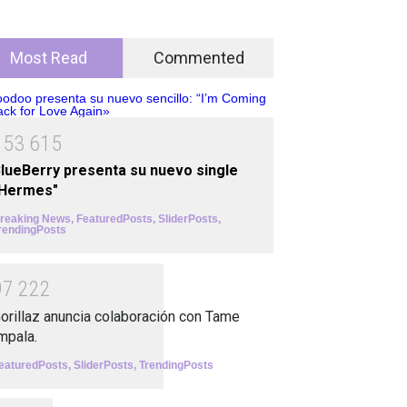
Most Read
Commented
1
5
3
6
1
5
lueBerry presenta su nuevo single
"Hermes"
reaking News
,
FeaturedPosts
,
SliderPosts
,
rendingPosts
9
7
2
2
2
orillaz anuncia colaboración con Tame
mpala.
eaturedPosts
,
SliderPosts
,
TrendingPosts