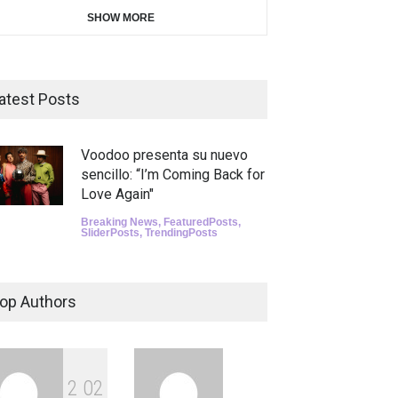
SHOW MORE
atest Posts
Voodoo presenta su nuevo
sencillo: “I’m Coming Back for
Love Again"
Breaking News
,
FeaturedPosts
,
SliderPosts
,
TrendingPosts
op Authors
2
0
2