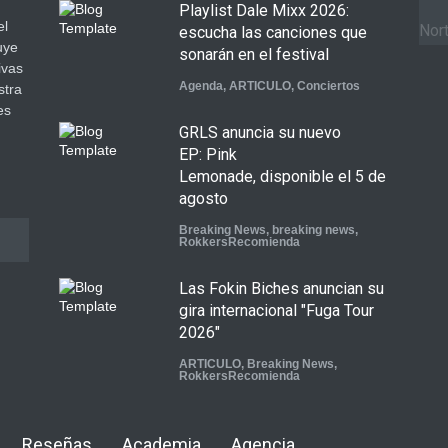
Playlist Dale Mixx 2026:
el
Nort
escucha las canciones que
uye
sonarán en el festival
ivas
Agenda
,
ARTICULO
,
Conciertos
stra
es
GRLS anuncia su nuevo
.
EP: Pink
Lemonade, disponible el 5 de
agosto
Breaking News
,
breaking news
,
RokkersRecomienda
Las Fokin Biches anuncian su
gira internacional "Fuga Tour
2026"
ARTICULO
,
Breaking News
,
RokkersRecomienda
Escucha "Pogo Rodeo" lo
Reseñas
Academia
Agencia
nuevo de Psychedelic Porn