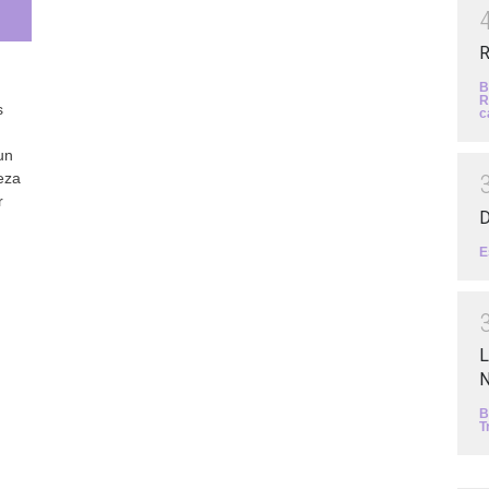
R
B
R
s
c
un
beza
r
D
E
L
N
B
T