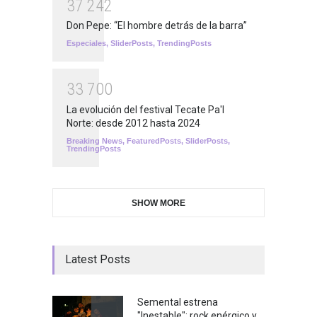
3
7
2
4
2
Don Pepe: “El hombre detrás de la barra”
Especiales
,
SliderPosts
,
TrendingPosts
3
3
7
0
0
La evolución del festival Tecate Pa'l
Norte: desde 2012 hasta 2024
Breaking News
,
FeaturedPosts
,
SliderPosts
,
TrendingPosts
SHOW MORE
Latest Posts
Semental estrena
"Inestable": rock enérgico y