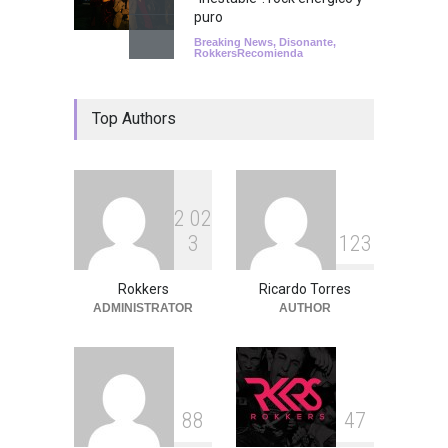
puro
Breaking News
,
Disonante
,
RokkersRecomienda
Top Authors
2
0
2
3
1
2
3
Rokkers
Ricardo Torres
ADMINISTRATOR
AUTHOR
8
8
4
7