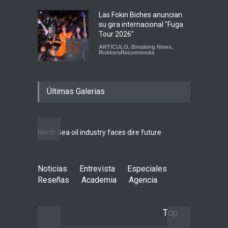
Las Fokin Biches anuncian
su gira internacional "Fuga
Tour 2026"
ARTICULO
,
Breaking News
,
RokkersRecomienda
Escucha "Pogo Rodeo" lo
Últimas Galerias
nuevo de Psychedelic Porn
Crumpets
Agenda
,
breaking news
,
Breaking News
,
Conciertos
,
FeaturedPosts
,
RokkersRecomienda
,
Sin
North Sea oil industry faces dire future
categoría
Peces Raros anuncia show
Noticias
Entrevista
en el Auditorio BB de la
Especiales
Ciudad de México
Reseñas
Academia
Agencia
Agenda
,
ARTICULO
,
Breaking
News
,
breaking news
,
Conciertos
,
RokkersRecomienda
Top