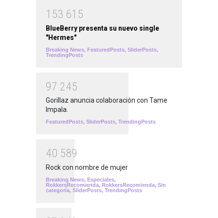
1
5
3
6
1
5
BlueBerry presenta su nuevo single
"Hermes"
Breaking News
,
FeaturedPosts
,
SliderPosts
,
TrendingPosts
9
7
2
4
5
Gorillaz anuncia colaboración con Tame
Impala.
FeaturedPosts
,
SliderPosts
,
TrendingPosts
4
0
5
8
9
Rock con nombre de mujer
Breaking News
,
Especiales
,
RokkersRecomienda
,
RokkersRecomienda
,
Sin
categoría
,
SliderPosts
,
TrendingPosts