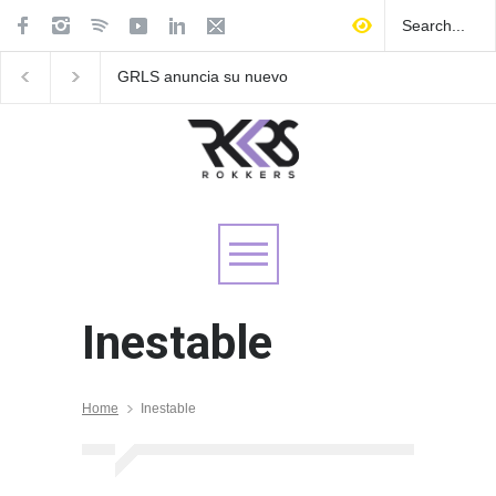
GRLS anuncia su nuevo
Las Fokin Biches anu
EP: Pink
su gira internacional 
Lemonade, disponible el 5
Tour 2026"
de agosto
Inestable
Home
Inestable