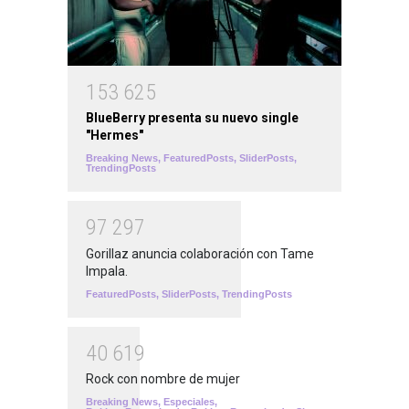
1
5
3
6
2
5
BlueBerry presenta su nuevo single
"Hermes"
Breaking News
,
FeaturedPosts
,
SliderPosts
,
TrendingPosts
9
7
2
9
7
Gorillaz anuncia colaboración con Tame
Impala.
FeaturedPosts
,
SliderPosts
,
TrendingPosts
4
0
6
1
9
Rock con nombre de mujer
Breaking News
,
Especiales
,