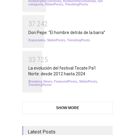
RokkersRecomienda
,
RokkersRecomienda
,
Sin
categoría
,
SliderPosts
,
TrendingPosts
3
7
2
4
2
Don Pepe: “El hombre detrás de la barra”
Especiales
,
SliderPosts
,
TrendingPosts
3
3
7
2
5
La evolución del festival Tecate Pa'l
Norte: desde 2012 hasta 2024
Breaking News
,
FeaturedPosts
,
SliderPosts
,
TrendingPosts
SHOW MORE
Latest Posts