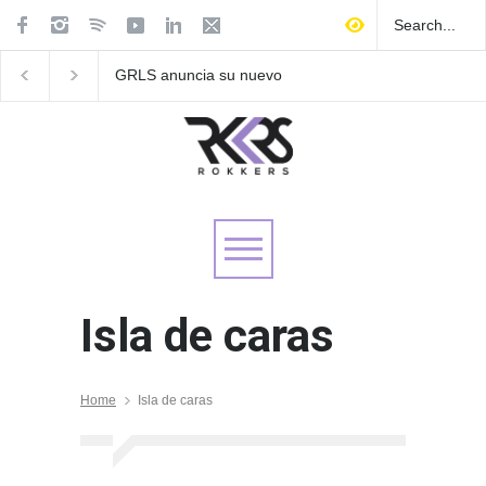
GRLS anuncia su nuevo
Las Fokin Biches anu
EP: Pink
su gira internacional 
Lemonade, disponible el 5
Tour 2026"
de agosto
Isla de caras
Home
Isla de caras