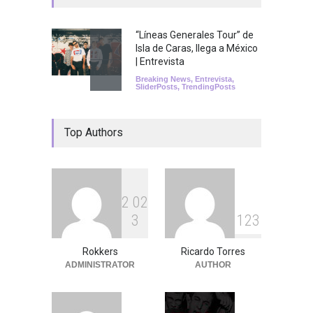
“Líneas Generales Tour” de
Isla de Caras, llega a México
| Entrevista
Breaking News
,
Entrevista
,
SliderPosts
,
TrendingPosts
Top Authors
2
0
2
3
1
2
3
Rokkers
Ricardo Torres
ADMINISTRATOR
AUTHOR