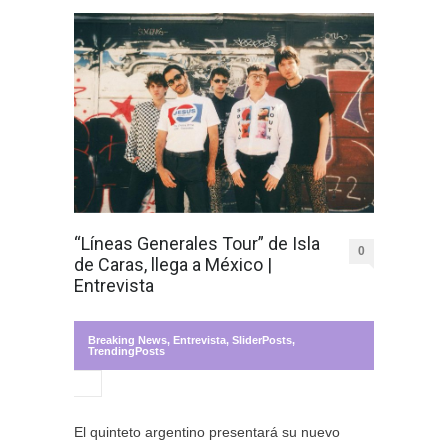
“Líneas Generales Tour” de Isla
0
de Caras, llega a México |
Entrevista
Breaking News
,
Entrevista
,
SliderPosts
,
TrendingPosts
El quinteto argentino presentará su nuevo