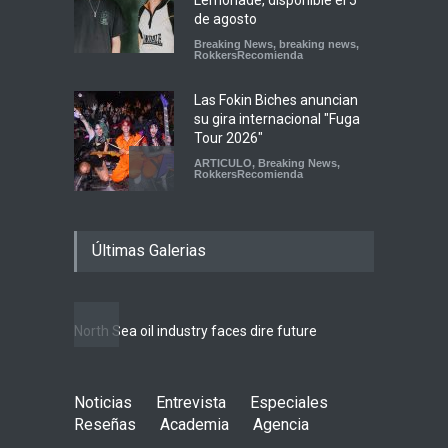
Lemonade, disponible el 5
de agosto
Breaking News
,
breaking news
,
RokkersRecomienda
Las Fokin Biches anuncian
su gira internacional "Fuga
Tour 2026"
ARTICULO
,
Breaking News
,
RokkersRecomienda
Escucha "Pogo Rodeo" lo
Últimas Galerias
nuevo de Psychedelic Porn
Crumpets
Agenda
,
breaking news
,
Breaking News
,
Conciertos
,
FeaturedPosts
,
RokkersRecomienda
,
Sin
North Sea oil industry faces dire future
categoría
10 rea
LIFEST
Peces Raros anuncia show
Noticias
Entrevista
en el Auditorio BB de la
Especiales
Ciudad de México
Reseñas
Academia
Agencia
Agenda
,
ARTICULO
,
breaking