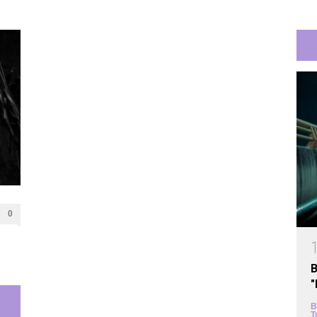
0
B
B
T