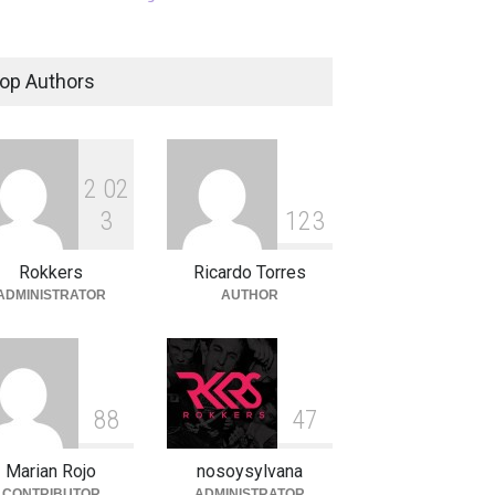
op Authors
2
0
2
3
1
2
3
Rokkers
Ricardo Torres
ADMINISTRATOR
AUTHOR
8
8
4
7
Marian Rojo
nosoysylvana
CONTRIBUTOR
ADMINISTRATOR