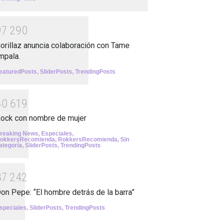
9
7
2
9
0
orillaz anuncia colaboración con Tame
mpala.
eaturedPosts
,
SliderPosts
,
TrendingPosts
4
0
6
1
9
ock con nombre de mujer
reaking News
,
Especiales
,
okkersRecomienda
,
RokkersRecomienda
,
Sin
ategoría
,
SliderPosts
,
TrendingPosts
3
7
2
4
2
on Pepe: “El hombre detrás de la barra”
speciales
,
SliderPosts
,
TrendingPosts