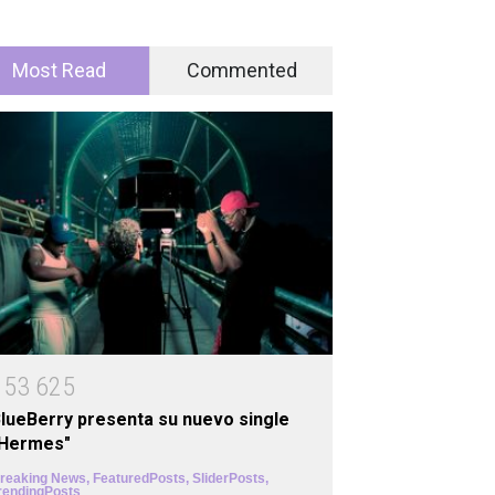
Most Read
Commented
1
5
3
6
2
5
lueBerry presenta su nuevo single
"Hermes"
reaking News
,
FeaturedPosts
,
SliderPosts
,
rendingPosts