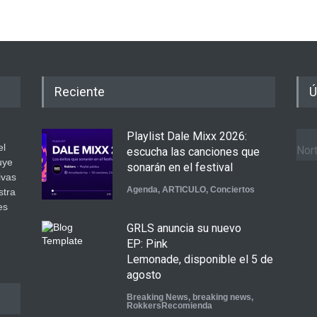
Reciente
Ú
Playlist Dale Mixx 2026:
el
Nort
escucha las canciones que
uye
sonarán en el festival
ivas
Agenda
,
ARTICULO
,
Conciertos
stra
es
GRLS anuncia su nuevo
.
EP: Pink
Lemonade, disponible el 5 de
agosto
Breaking News
,
breaking news
,
RokkersRecomienda