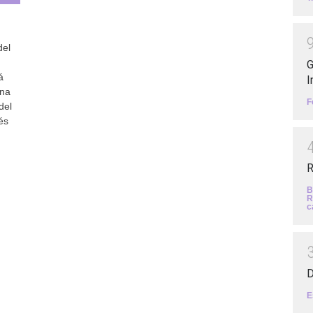
del
G
á
I
una
F
del
és
R
B
R
c
D
E