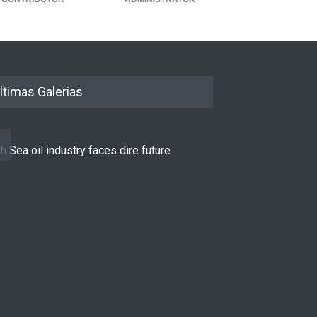
ltimas Galerias
h Sea oil industry faces dire future
10 reasons to st
LIFESTYLE