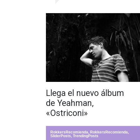
Llega el nuevo álbum
de Yeahman,
«Ostriconi»
RokkersRecomienda
,
RokkersRecomienda
,
SliderPosts
,
TrendingPosts