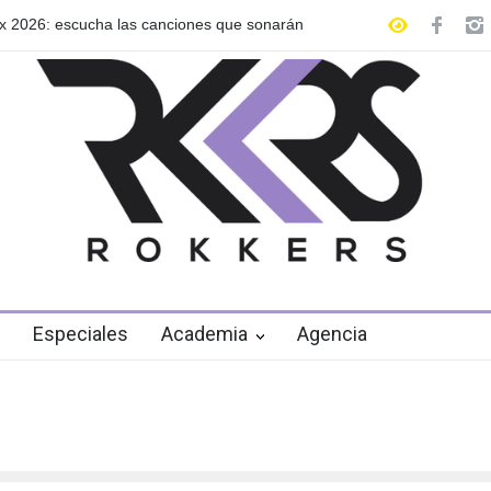
scucha las canciones que sonarán
GRLS anuncia su nuevo EP: Pin
de agosto
Especiales
Academia
Agencia