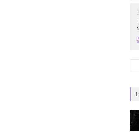
L
N
B
T
L