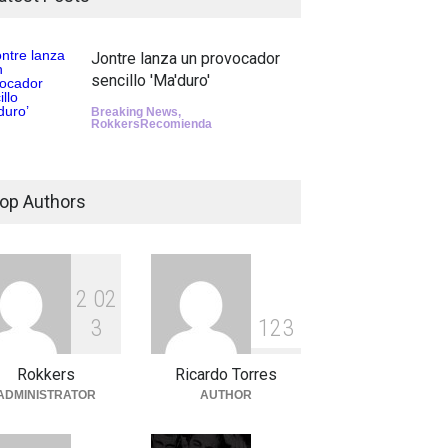
Jontre lanza un provocador
sencillo 'Ma'duro'
Breaking News
,
RokkersRecomienda
op Authors
2
0
2
3
1
2
3
Rokkers
Ricardo Torres
ADMINISTRATOR
AUTHOR