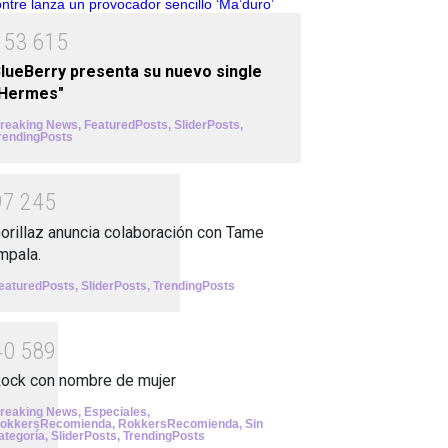
1
5
3
6
1
5
lueBerry presenta su nuevo single
"Hermes"
reaking News
,
FeaturedPosts
,
SliderPosts
,
rendingPosts
9
7
2
4
5
orillaz anuncia colaboración con Tame
mpala.
eaturedPosts
,
SliderPosts
,
TrendingPosts
4
0
5
8
9
ock con nombre de mujer
reaking News
,
Especiales
,
okkersRecomienda
,
RokkersRecomienda
,
Sin
ategoría
,
SliderPosts
,
TrendingPosts