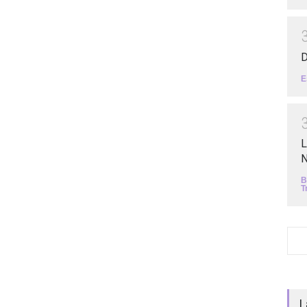
D
E
L
N
B
T
L