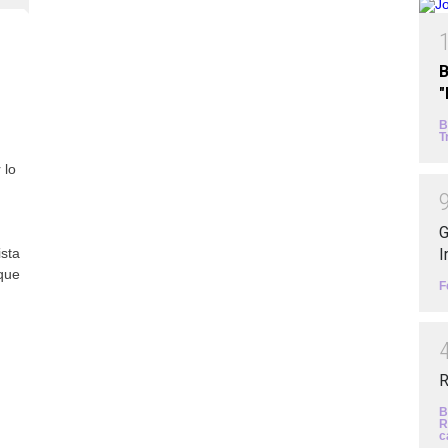
B
B
T
 lo
G
I
ista
que
F
R
B
R
c