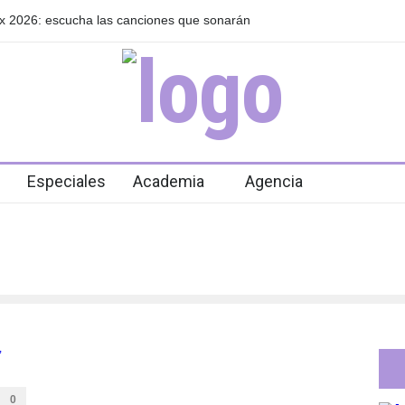
ixx 2026: escucha las canciones que sonarán
GRLS anuncia su nue
de agosto
Especiales
Academia
Agencia
0