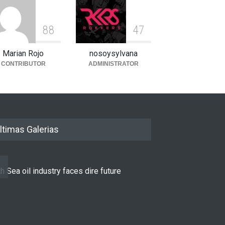
8
8
4
7
Marian Rojo
nosoysylvana
CONTRIBUTOR
ADMINISTRATOR
ltimas Galerias
h Sea oil industry faces dire future
10 reasons to st
LIFESTYLE