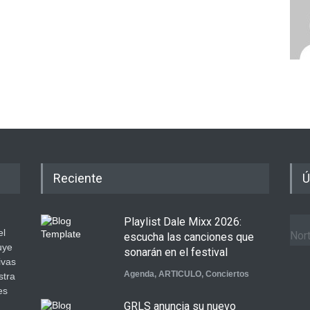
Reciente
Ú
Playlist Dale Mixx 2026:
el
Nort
escucha las canciones que
uye
sonarán en el festival
ivas
Agenda
,
ARTICULO
,
Conciertos
stra
es
GRLS anuncia su nuevo