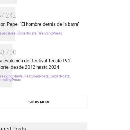
3
7
2
4
2
on Pepe: “El hombre detrás de la barra”
speciales
,
SliderPosts
,
TrendingPosts
3
3
7
0
0
a evolución del festival Tecate Pa'l
orte: desde 2012 hasta 2024
reaking News
,
FeaturedPosts
,
SliderPosts
,
rendingPosts
SHOW MORE
atest Posts