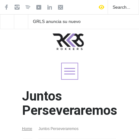
GRLS anuncia su nuevo
Las Fokin Biches anu
EP: Pink
su gira internacional 
Lemonade, disponible el 5
Tour 2026"
de agosto
Juntos
Perseveraremos
Home
Juntos Perseveraremos