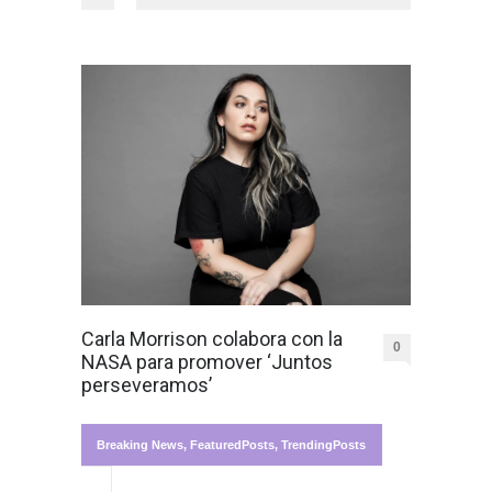
Carla Morrison colabora con la
0
NASA para promover ‘Juntos
perseveramos’
Breaking News
,
FeaturedPosts
,
TrendingPosts