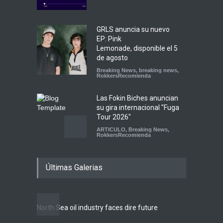
GRLS anuncia su nuevo
EP: Pink
Lemonade, disponible el 5
de agosto
Breaking News
,
breaking news
,
RokkersRecomienda
Las Fokin Biches anuncian
su gira internacional "Fuga
Tour 2026"
ARTICULO
,
Breaking News
,
RokkersRecomienda
Escucha "Pogo Rodeo" lo
Últimas Galerias
nuevo de Psychedelic Porn
Crumpets
Agenda
,
breaking news
,
Breaking News
,
Conciertos
,
FeaturedPosts
,
RokkersRecomienda
,
Sin
North Sea oil industry faces dire future
categoría
10 rea