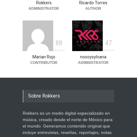
Rokkers
Ricardo Torres
ADMINISTRATOR
AUTHOR
8
8
4
7
Marian Rojo
nosoysylvana
CONTRIBUTOR
ADMINISTRATOR
Sobre Rokkers
Rokkers es un medio digital especializado en
música, creado desde el norte de México para
el mundo. Generamos contenido original que
incluye entrevistas, reseñas, reportajes, notas