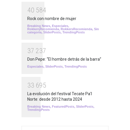
4
0
5
8
4
Rock con nombre de mujer
Breaking News
,
Especiales
,
RokkersRecomienda
,
RokkersRecomienda
,
Sin
categoría
,
SliderPosts
,
TrendingPosts
3
7
2
3
7
Don Pepe: “El hombre detrás de la barra”
Especiales
,
SliderPosts
,
TrendingPosts
3
3
6
9
5
La evolución del festival Tecate Pa'l
Norte: desde 2012 hasta 2024
Breaking News
,
FeaturedPosts
,
SliderPosts
,
TrendingPosts