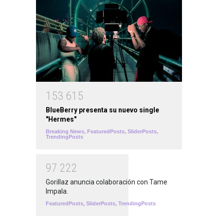
1
5
3
6
1
5
BlueBerry presenta su nuevo single
"Hermes"
Breaking News
,
FeaturedPosts
,
SliderPosts
,
TrendingPosts
9
7
2
2
2
Gorillaz anuncia colaboración con Tame
Impala.
FeaturedPosts
,
SliderPosts
,
TrendingPosts