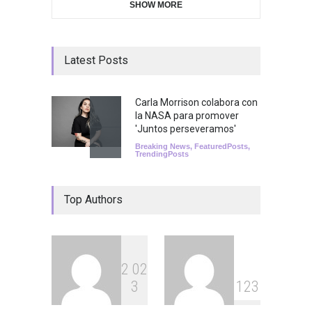
SHOW MORE
Latest Posts
Carla Morrison colabora con
la NASA para promover
'Juntos perseveramos'
Breaking News
,
FeaturedPosts
,
TrendingPosts
Top Authors
2
0
2
3
1
2
3