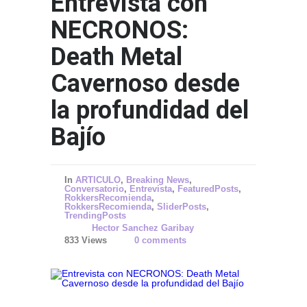
Entrevista con
NECRONOS:
Death Metal
Cavernoso desde
la profundidad del
Bajío
In
ARTICULO
,
Breaking News
,
Conversatorio
,
Entrevista
,
FeaturedPosts
,
RokkersRecomienda
,
RokkersRecomienda
,
SliderPosts
,
TrendingPosts
Hector Sanchez Garibay
833 Views
0 comments