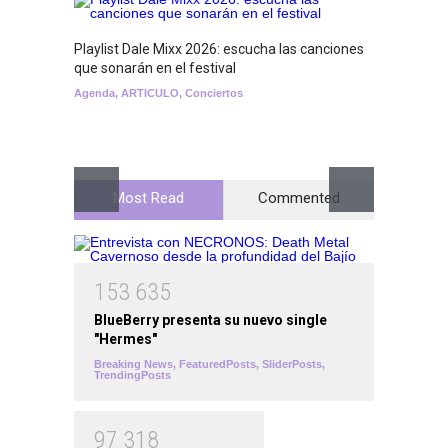
Playlist Dale Mixx 2026: escucha las canciones
GRLS a
que sonarán en el festival
Lemona
Agenda
,
ARTICULO
,
Conciertos
Breakin
Most Read
Commented
1
5
3
6
3
5
BlueBerry presenta su nuevo single
"Hermes"
Breaking News
,
FeaturedPosts
,
SliderPosts
,
TrendingPosts
9
7
3
1
8