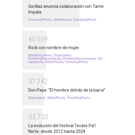
Gorillaz anuncia colaboración con Tame
Impala.
FeaturedPosts
,
SliderPosts
,
TrendingPosts
4
0
6
1
9
Rock con nombre de mujer
Breaking News
,
Especiales
,
RokkersRecomienda
,
RokkersRecomienda
,
Sin
categoría
,
SliderPosts
,
TrendingPosts
3
7
2
4
2
Don Pepe: “El hombre detrás de la barra”
Especiales
,
SliderPosts
,
TrendingPosts
3
3
7
3
0
La evolución del festival Tecate Pa'l
Norte: desde 2012 hasta 2024