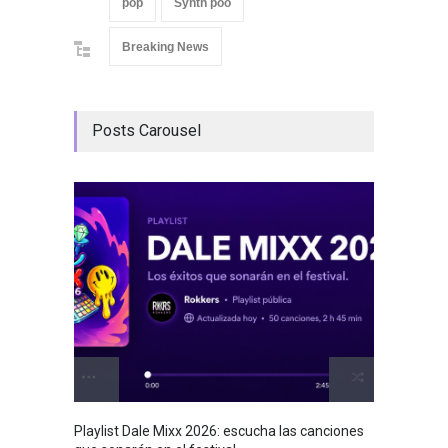
pop
Synth poo
Breaking News
Posts Carousel
Playlist Dale Mixx 2026: escucha las canciones
GRLS a