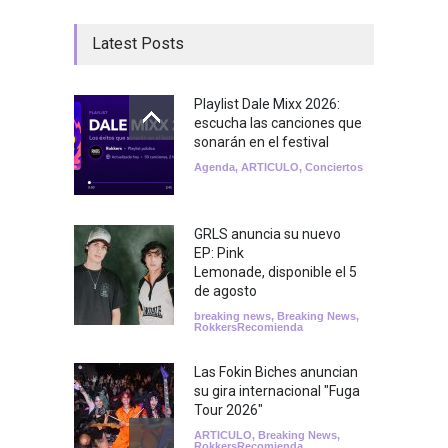
Latest Posts
Playlist Dale Mixx 2026:
escucha las canciones que
sonarán en el festival
Agenda
,
ARTICULO
,
Conciertos
GRLS anuncia su nuevo
EP: Pink
Lemonade, disponible el 5
de agosto
breaking news
,
Breaking News
,
RokkersRecomienda
Las Fokin Biches anuncian
su gira internacional "Fuga
Tour 2026"
ARTICULO
,
Breaking News
,
RokkersRecomienda