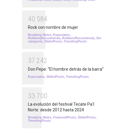
4
0
5
8
4
Rock con nombre de mujer
Breaking News
,
Especiales
,
RokkersRecomienda
,
RokkersRecomienda
,
Sin
categoría
,
SliderPosts
,
TrendingPosts
3
7
2
4
2
Don Pepe: “El hombre detrás de la barra”
Especiales
,
SliderPosts
,
TrendingPosts
3
3
7
0
0
La evolución del festival Tecate Pa'l
Norte: desde 2012 hasta 2024
Breaking News
,
FeaturedPosts
,
SliderPosts
,
TrendingPosts