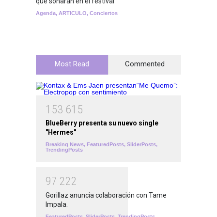
que sonarán en el festival
Lemona
Agenda
,
ARTICULO
,
Conciertos
breakin
Most Read
Commented
1
5
3
6
1
5
BlueBerry presenta su nuevo single
"Hermes"
Breaking News
,
FeaturedPosts
,
SliderPosts
,
TrendingPosts
9
7
2
2
2
Gorillaz anuncia colaboración con Tame
Impala.
FeaturedPosts
,
SliderPosts
,
TrendingPosts