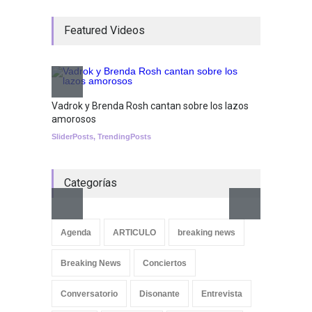
¡Consigue tus entradas para
Featured Videos
el show de Richie O'Farrill
jugando!
Tests
Nuclear fusion closer to
becoming a reality
Vadrok y Brenda Rosh cantan sobre los lazos
amorosos
SCIENCE
SliderPosts
,
TrendingPosts
Categorías
Aletya
cancio
Agenda
ARTICULO
breaking news
SliderPo
Breaking News
Conciertos
Conversatorio
Disonante
Entrevista