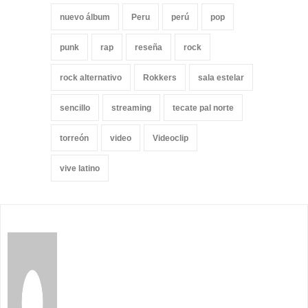
nuevo álbum
Peru
perú
pop
punk
rap
reseña
rock
rock alternativo
Rokkers
sala estelar
sencillo
streaming
tecate pal norte
torreón
video
Videoclip
vive latino