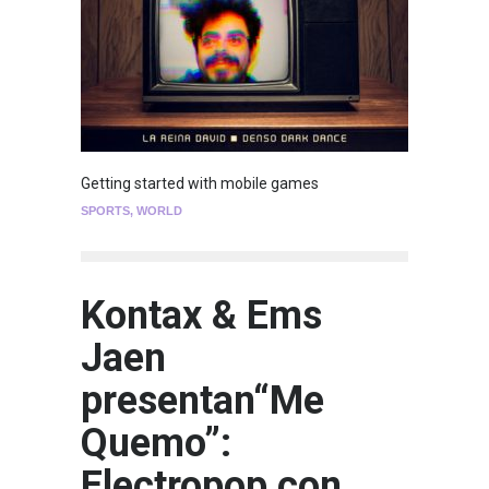
Getting started with mobile games
SPORTS
,
WORLD
Kontax & Ems
Jaen
presentan“Me
Quemo”:
Electropop con