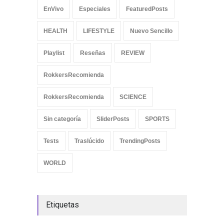
EnVivo
Especiales
FeaturedPosts
HEALTH
LIFESTYLE
Nuevo Sencillo
Playlist
Reseñas
REVIEW
RokkersRecomienda
RokkersRecomienda
SCIENCE
Sin categoría
SliderPosts
SPORTS
Tests
Traslúcido
TrendingPosts
WORLD
Etiquetas