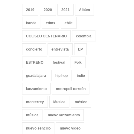
2019
2020
2021
Albúm
banda
cdmx
chile
COLISEO CENTENARIO
colombia
concierto
entrevista
EP
ESTRENO
festival
Folk
guadalajara
hip hop
indie
lanzamiento
metropoli torreón
monterrey
Musica
méxico
música
nuevo lanzamiento
nuevo sencillo
nuevo video