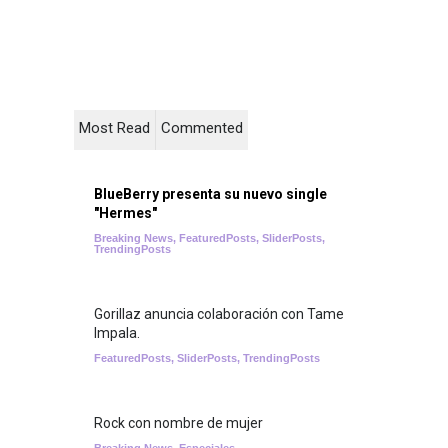
Most Read
Commented
BlueBerry presenta su nuevo single
"Hermes"
Breaking News
,
FeaturedPosts
,
SliderPosts
,
TrendingPosts
Gorillaz anuncia colaboración con Tame
Impala.
FeaturedPosts
,
SliderPosts
,
TrendingPosts
Rock con nombre de mujer
Breaking News
,
Especiales
,