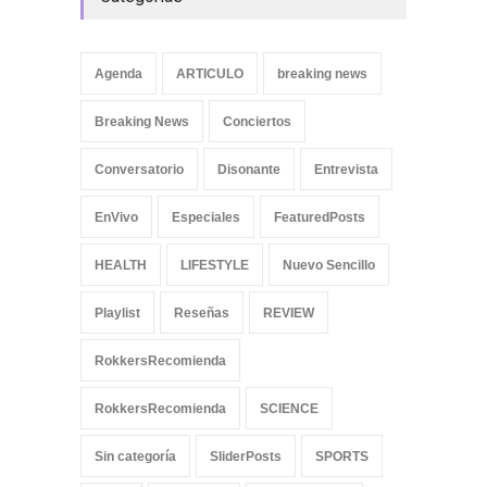
Agenda
ARTICULO
breaking news
Breaking News
Conciertos
Conversatorio
Disonante
Entrevista
EnVivo
Especiales
FeaturedPosts
HEALTH
LIFESTYLE
Nuevo Sencillo
Playlist
Reseñas
REVIEW
RokkersRecomienda
RokkersRecomienda
SCIENCE
Sin categoría
SliderPosts
SPORTS