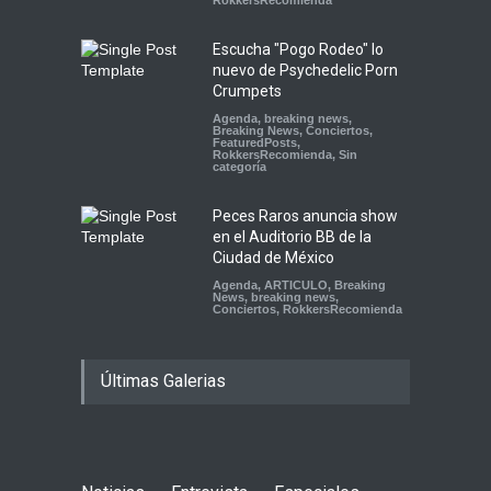
RokkersRecomienda
Escucha "Pogo Rodeo" lo
nuevo de Psychedelic Porn
Crumpets
Agenda
,
breaking news
,
Breaking News
,
Conciertos
,
FeaturedPosts
,
RokkersRecomienda
,
Sin
categoría
Peces Raros anuncia show
en el Auditorio BB de la
Ciudad de México
Agenda
,
ARTICULO
,
Breaking
News
,
breaking news
,
Conciertos
,
RokkersRecomienda
Últimas Galerias