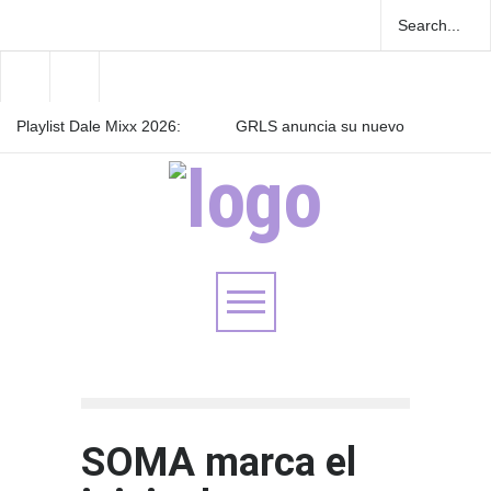
Playlist Dale Mixx 2026:
GRLS anuncia su nuevo
escucha las canciones que
EP: Pink
sonarán en el festival
Lemonade, disponible el 5
de agosto
Las Fokin Biches anuncian
su gira internacional "Fuga
Tour 2026"
SOMA marca el