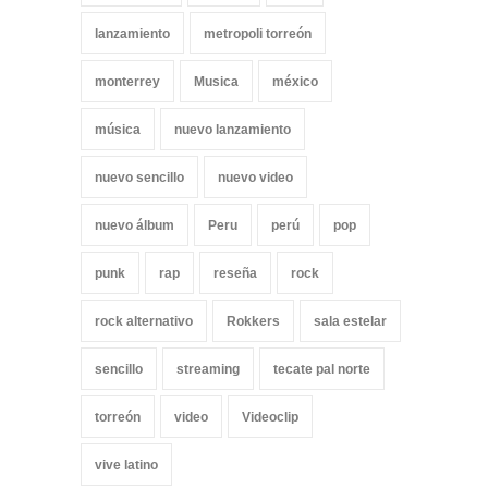
lanzamiento
metropoli torreón
monterrey
Musica
méxico
música
nuevo lanzamiento
nuevo sencillo
nuevo video
nuevo álbum
Peru
perú
pop
punk
rap
reseña
rock
rock alternativo
Rokkers
sala estelar
sencillo
streaming
tecate pal norte
torreón
video
Videoclip
vive latino