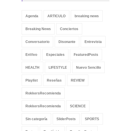
Agenda
ARTICULO
breaking news
Breaking News
Conciertos
Conversatorio
Disonante
Entrevista
EnVivo
Especiales
FeaturedPosts
HEALTH
LIFESTYLE
Nuevo Sencillo
Playlist
Reseñas
REVIEW
RokkersRecomienda
RokkersRecomienda
SCIENCE
Sin categoría
SliderPosts
SPORTS