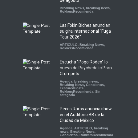
de agosto
Breaking News
,
breaking news
,
RokkersRecomienda
Las Fokin Biches anuncian
su gira internacional "Fuga
Tour 2026"
ARTICULO
,
Breaking News
,
RokkersRecomienda
Escucha "Pogo Rodeo" lo
nuevo de Psychedelic Porn
Crumpets
Agenda
,
breaking news
,
Breaking News
,
Conciertos
,
FeaturedPosts
,
RokkersRecomienda
,
Sin
categoría
Peces Raros anuncia show
en el Auditorio BB de la
Ciudad de México
Agenda
,
ARTICULO
,
breaking
news
,
Breaking News
,
Conciertos
,
RokkersRecomienda