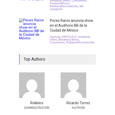
Breaking News
,
Conciertos
,
FeaturedPosts
,
RokkersRecomienda
,
Sin
categoría
Peces Raros anuncia show
en el Auditorio BB de la
Ciudad de México
Agenda
,
ARTICULO
,
breaking
news
,
Breaking News
,
Conciertos
,
RokkersRecomienda
Top Authors
Rokkers
Ricardo Torres
ADMINISTRATOR
AUTHOR