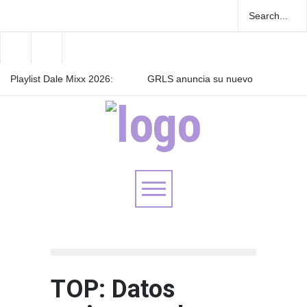
Playlist Dale Mixx 2026:
GRLS anuncia su nuevo
escucha las canciones que
EP: Pink
sonarán en el festival
Lemonade, disponible el 5
de agosto
Las Fokin Biches anuncian
su gira internacional "Fuga
Tour 2026"
TOP: Datos