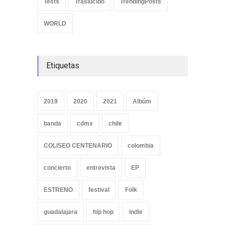
Tests
Traslúcido
TrendingPosts
WORLD
Etiquetas
2019
2020
2021
Albúm
banda
cdmx
chile
COLISEO CENTENARIO
colombia
concierto
entrevista
EP
ESTRENO
festival
Folk
guadalajara
hip hop
indie