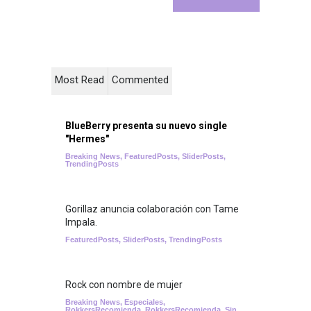
Most Read
Commented
BlueBerry presenta su nuevo single
"Hermes"
Breaking News
,
FeaturedPosts
,
SliderPosts
,
TrendingPosts
Gorillaz anuncia colaboración con Tame
Impala.
FeaturedPosts
,
SliderPosts
,
TrendingPosts
Rock con nombre de mujer
Breaking News
,
Especiales
,
RokkersRecomienda
,
RokkersRecomienda
,
Sin