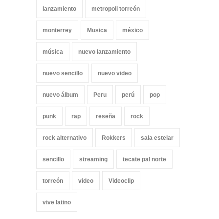
lanzamiento
metropoli torreón
monterrey
Musica
méxico
música
nuevo lanzamiento
nuevo sencillo
nuevo video
nuevo álbum
Peru
perú
pop
punk
rap
reseña
rock
rock alternativo
Rokkers
sala estelar
sencillo
streaming
tecate pal norte
torreón
video
Videoclip
vive latino