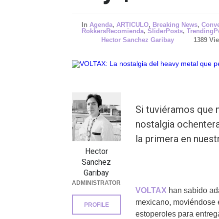
In
Agenda
,
ARTICULO
,
Breaking News
,
Conve
RokkersRecomienda
,
SliderPosts
,
TrendingP
Hector Sanchez Garibay
1389 Vi
Si tuviéramos que 
nostalgia ochenter
la primera en nuest
Hector
Sanchez
Garibay
ADMINISTRATOR
VOLTAX
han sabido ada
mexicano, moviéndose en
PROFILE
estoperoles para entreg