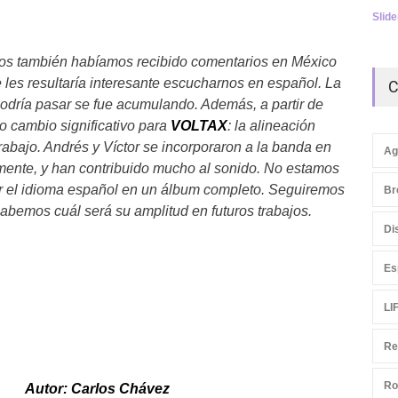
Slid
s también habíamos recibido comentarios en México
 les resultaría interesante escucharnos en español. La
C
podría pasar se fue acumulando. Además, a partir de
ro cambio significativo para
VOLTAX
: la alineación
rabajo. Andrés y Víctor se incorporaron a la banda en
Ag
ente, y han contribuido mucho al sonido.
No estamos
ar el idioma español en un álbum completo. Seguiremos
Br
abemos cuál será su amplitud en futuros trabajos.
Di
Es
LI
Re
Ro
Autor: Carlos Chávez