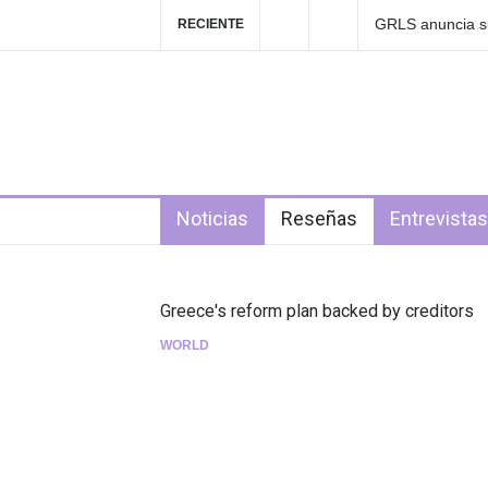
Las Fokin Biches
RECIENTE
2026"
4 days ago
Noticias
Reseñas
Entrevistas
Greece's reform plan backed by creditors
WORLD