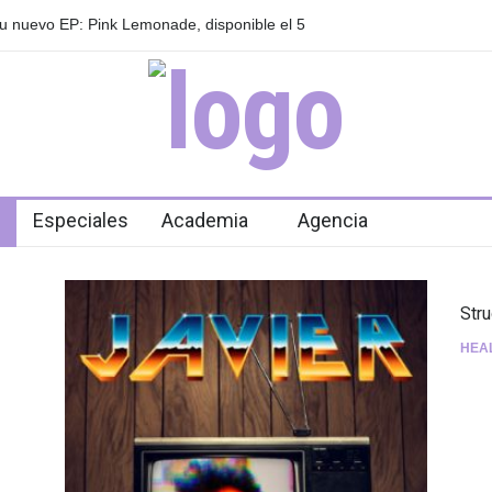
 anuncian su gira internacional "Fuga Tour
Playlist Dale Mixx 2
en el festival
Especiales
Academia
Agencia
Str
HEA