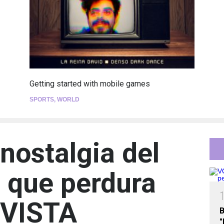
Getting started with mobile games
SPORTS
,
WORLD
nostalgia del
 que perdura
EVISTA
B