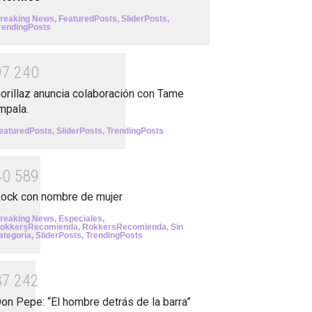
reaking News
,
FeaturedPosts
,
SliderPosts
,
rendingPosts
9
7
2
4
0
orillaz anuncia colaboración con Tame
mpala.
eaturedPosts
,
SliderPosts
,
TrendingPosts
4
0
5
8
9
ock con nombre de mujer
reaking News
,
Especiales
,
okkersRecomienda
,
RokkersRecomienda
,
Sin
ategoría
,
SliderPosts
,
TrendingPosts
3
7
2
4
2
on Pepe: “El hombre detrás de la barra”