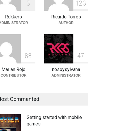
3
1
2
3
Peces Raros anuncia show en
el Auditorio BB de la Ciudad
de México
Rokkers
Ricardo Torres
ADMINISTRATOR
AUTHOR
Agenda
,
ARTICULO
,
breaking
news
,
Breaking News
,
Conciertos
,
RokkersRecomienda
8
8
4
7
Marian Rojo
nosoysylvana
CONTRIBUTOR
ADMINISTRATOR
ost Commented
Getting started with mobile
games