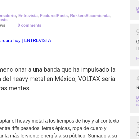
B
T
rsatorio
,
Entrevista
,
FeaturedPosts
,
RokkersRecomienda
,
osts
ews
0 comments
G
I
F
mencionar a una banda que ha impulsado la
a del heavy metal en México, VOLTAX sería
ras mentes.
R
B
R
c
ptar el heavy metal a los tiempos de hoy y al contexto
tre riffs pesados, letras épicas, ropa de cuero y
D
ar la más ferviente energía a su público. Sumado a su