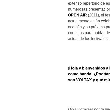
extenso repertorio de es
numerosas presentacion
OPEN AIR
(2011), el f
actualmente están celeb
ocasión y su próxima pr
con ellos para hablar de 
actual de los festivales
¡Hola y bienvenidos a
como banda! ¿Podrían
son VOLTAX y qué mú
Hola y gracias por la in