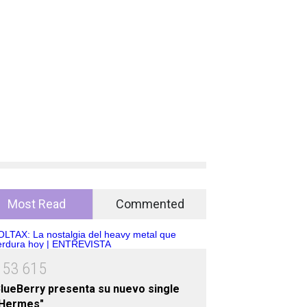
Most Read
Commented
1
5
3
6
1
5
lueBerry presenta su nuevo single
"Hermes"