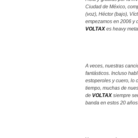
Ciudad de México, compu
(voz), Héctor (bajo), Víc
empezamos en 2006 y d
VOLT
AX
es
heavy metal 
A veces, nuestras canci
fantásticos. Incluso ha
estoperoles y cuero, lo
tiempo, muchas de nuestr
de
VOLTAX
siempre ser
banda en estos 20 años