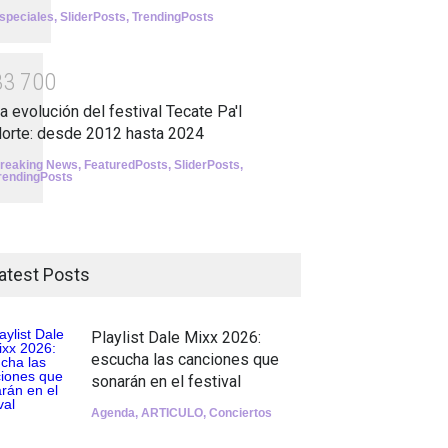
speciales
,
SliderPosts
,
TrendingPosts
3
3
7
0
0
a evolución del festival Tecate Pa'l
orte: desde 2012 hasta 2024
reaking News
,
FeaturedPosts
,
SliderPosts
,
rendingPosts
atest Posts
Playlist Dale Mixx 2026:
escucha las canciones que
sonarán en el festival
Agenda
,
ARTICULO
,
Conciertos