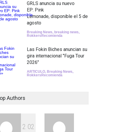
GRLS anuncia su nuevo
EP: Pink
Lemonade, disponible el 5 de
agosto
Breaking News
,
breaking news
,
RokkersRecomienda
Las Fokin Biches anuncian su
gira internacional "Fuga Tour
2026"
ARTICULO
,
Breaking News
,
RokkersRecomienda
Escucha "Pogo Rodeo" lo
nuevo de Psychedelic Porn
op Authors
Crumpets
Agenda
,
breaking news
,
Breaking
News
,
Conciertos
,
FeaturedPosts
,
RokkersRecomienda
,
Sin
categoría
2
0
2