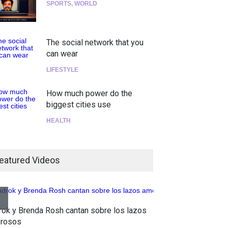
SPORTS
,
WORLD
The social network that you
can wear
LIFESTYLE
How much power do the
biggest cities use
HEALTH
¡Consigue tus entradas para
el show de Richie O'Farrill
eatured Videos
jugando!
Tests
Aletya mue
Nuclear fusion closer to
rok y Brenda Rosh cantan sobre los lazos
canciones 
becoming a reality
rosos