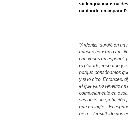
su lengua materna de
cantando en español?
“Ardentis” surgió en u
nuestro concepto artíst
canciones en español, p
explorado, recorrido y r
porque pensábamos que e
y sí lo hizo. Entonces, 
el que ya no tenemos n
completamente en espa
sesiones de grabación p
que en inglés. El españo
bien. El resultado nos e