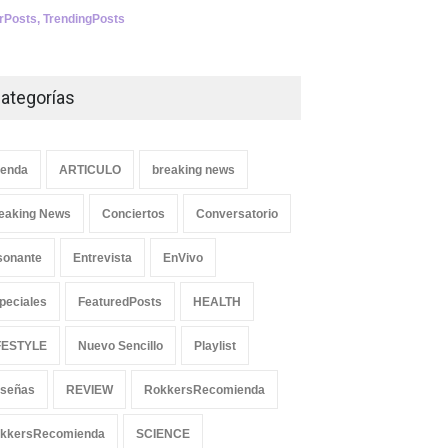
SliderPosts
,
SCIENCE
erPosts
,
TrendingPosts
ategorías
enda
ARTICULO
breaking news
eaking News
Conciertos
Conversatorio
sonante
Entrevista
EnVivo
peciales
FeaturedPosts
HEALTH
FESTYLE
Nuevo Sencillo
Playlist
señas
REVIEW
RokkersRecomienda
kkersRecomienda
SCIENCE