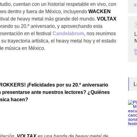
tudio, cuentan con un historial respetable en vivo, con
E
es dentro y fuera de México, incluyendo
WACKEN
estival de heavy metal más grande del mundo.
VOLTAX
rando su 20.º aniversario, y aprovechando esta
esentación en el festival
Candelabrum
, nos reunimos
L
N
su trayectoria artística, el heavy metal hoy y el estado
 de música en México.
B
T
L
 ROKKERS! ¡Felicidades por su 20.º aniversario
 presentarse ante nuestros lectores? ¿Quiénes
sica hacen?
vitación.
VOLTA
X
es una banda de heavy metal de