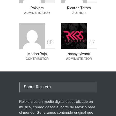
Rokkers
Ricardo Torres
ADMINISTRATOR
AUTHOR
8
8
4
7
Marian Rojo
nosoysylvana
CONTRIBUTOR
ADMINISTRATOR
Sobre Rokkers
Rokkers es un medio digital especializado en
música, creado desde el norte de México para
el mundo. Generamos contenido original que