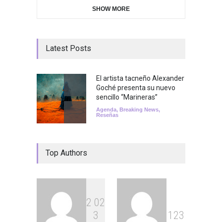
SHOW MORE
Latest Posts
El artista tacneño Alexander
Goché presenta su nuevo
sencillo “Marineras”
Agenda
,
Breaking News
,
Reseñas
Top Authors
2
0
2
3
1
2
3