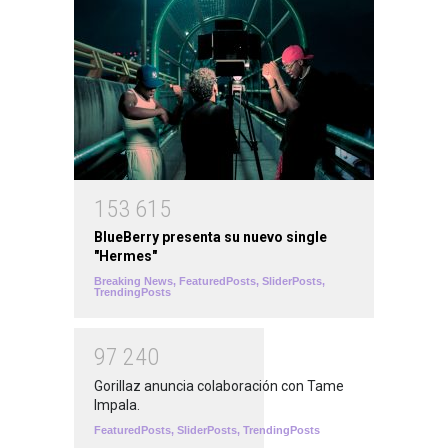
1
5
3
6
1
5
BlueBerry presenta su nuevo single
"Hermes"
Breaking News
,
FeaturedPosts
,
SliderPosts
,
TrendingPosts
9
7
2
4
0
Gorillaz anuncia colaboración con Tame
Impala.
FeaturedPosts
,
SliderPosts
,
TrendingPosts