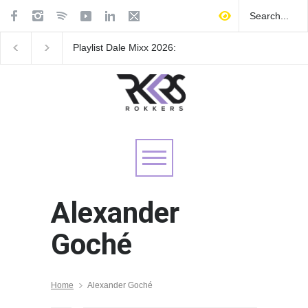
Playlist Dale Mixx 2026:
GRLS anuncia su nue
escucha las canciones que
EP: Pink
sonarán en el festival
Lemonade, disponible 
de agosto
Alexander
Goché
Home
Alexander Goché