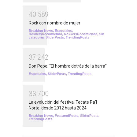
4
0
5
8
9
Rock con nombre de mujer
Breaking News
,
Especiales
,
RokkersRecomienda
,
RokkersRecomienda
,
Sin
categoría
,
SliderPosts
,
TrendingPosts
3
7
2
4
2
Don Pepe: “El hombre detrás de la barra”
Especiales
,
SliderPosts
,
TrendingPosts
3
3
7
0
0
La evolución del festival Tecate Pa'l
Norte: desde 2012 hasta 2024
Breaking News
,
FeaturedPosts
,
SliderPosts
,
TrendingPosts