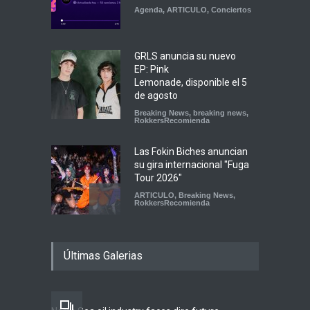
Agenda
,
ARTICULO
,
Conciertos
GRLS anuncia su nuevo
EP: Pink
Lemonade, disponible el 5
de agosto
Breaking News
,
breaking news
,
RokkersRecomienda
Las Fokin Biches anuncian
su gira internacional "Fuga
Tour 2026"
ARTICULO
,
Breaking News
,
RokkersRecomienda
Escucha "Pogo Rodeo" lo
Últimas Galerias
nuevo de Psychedelic Porn
Crumpets
Agenda
,
breaking news
,
Breaking News
,
Conciertos
,
FeaturedPosts
,
RokkersRecomienda
,
Sin