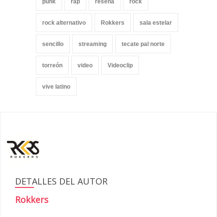
punk
rap
reseña
rock
rock alternativo
Rokkers
sala estelar
sencillo
streaming
tecate pal norte
torreón
video
Videoclip
vive latino
DETALLES DEL AUTOR
Rokkers