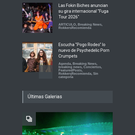
Las Fokin Biches anuncian
su gira internacional "Fuga
Tour 2026"
ARTICULO
,
Breaking News
,
RokkersRecomienda
Escucha "Pogo Rodeo" lo
nuevo de Psychedelic Porn
Crumpets
Agenda
,
Breaking News
,
breaking news
,
Conciertos
,
FeaturedPosts
,
RokkersRecomienda
,
Sin
categoría
Peces Raros anuncia show
Últimas Galerias
en el Auditorio BB de la
Ciudad de México
Agenda
,
ARTICULO
,
breaking
news
,
Breaking News
,
Conciertos
,
RokkersRecomienda
Playlist Dale Mixx 2026: