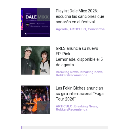
Playlist Dale Mixx 2026:
escucha las canciones que
sonarán en el festival
Agenda
,
ARTICULO
,
Conciertos
GRLS anuncia su nuevo
EP: Pink
Lemonade, disponible el 5
de agosto
Breaking News
,
breaking news
,
RokkersRecomienda
Las Fokin Biches anuncian
su gira internacional "Fuga
Tour 2026"
ARTICULO
,
Breaking News
,
RokkersRecomienda
Escucha "Pogo Rodeo" lo