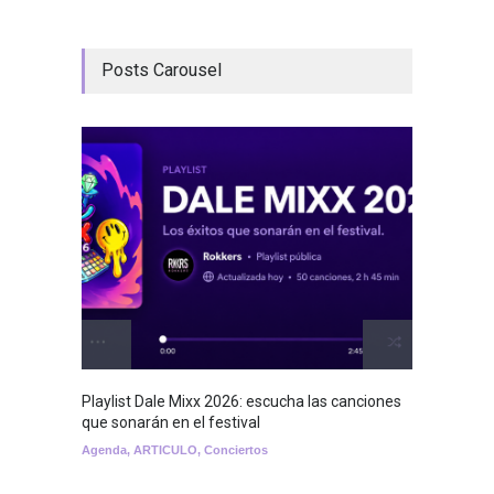
Posts Carousel
Playlist Dale Mixx 2026: escucha las canciones
GRLS a
que sonarán en el festival
Lemona
Agenda
,
ARTICULO
,
Conciertos
Breakin