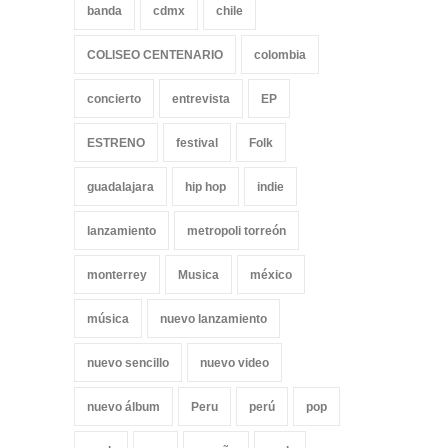
banda
cdmx
chile
COLISEO CENTENARIO
colombia
concierto
entrevista
EP
ESTRENO
festival
Folk
guadalajara
hip hop
indie
lanzamiento
metropoli torreón
monterrey
Musica
méxico
música
nuevo lanzamiento
nuevo sencillo
nuevo video
nuevo álbum
Peru
perú
pop