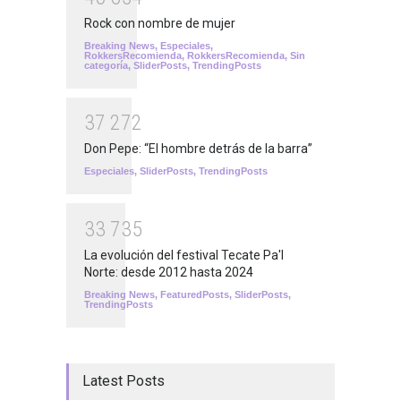
Rock con nombre de mujer
Breaking News
,
Especiales
,
RokkersRecomienda
,
RokkersRecomienda
,
Sin
categoría
,
SliderPosts
,
TrendingPosts
3
7
2
7
2
Don Pepe: “El hombre detrás de la barra”
Especiales
,
SliderPosts
,
TrendingPosts
3
3
7
3
5
La evolución del festival Tecate Pa'l
Norte: desde 2012 hasta 2024
Breaking News
,
FeaturedPosts
,
SliderPosts
,
TrendingPosts
Latest Posts