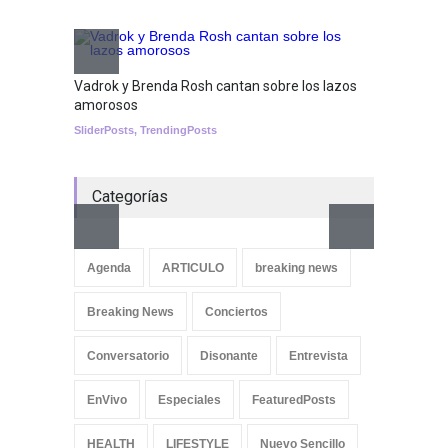
Tests
Nuclear fusion closer to
becoming a reality
Vadrok y Brenda Rosh cantan sobre los lazos
amorosos
SCIENCE
SliderPosts
,
TrendingPosts
Categorías
Aletya
cancio
Agenda
ARTICULO
breaking news
SliderPo
Breaking News
Conciertos
Conversatorio
Disonante
Entrevista
EnVivo
Especiales
FeaturedPosts
HEALTH
LIFESTYLE
Nuevo Sencillo