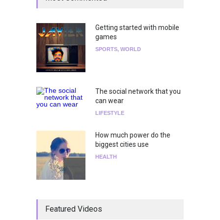
Getting started with mobile
games
SPORTS
,
WORLD
The social network that you
can wear
LIFESTYLE
How much power do the
biggest cities use
HEALTH
¡Consigue tus entradas para
Featured Videos
el show de Richie O'Farrill
jugando!