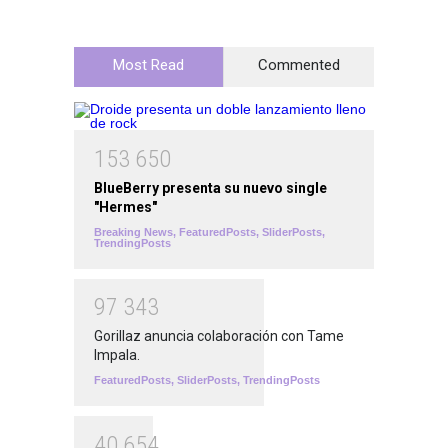
Most Read
Commented
1
5
3
6
5
0
BlueBerry presenta su nuevo single
"Hermes"
Breaking News
,
FeaturedPosts
,
SliderPosts
,
TrendingPosts
9
7
3
4
3
Gorillaz anuncia colaboración con Tame
Impala.
FeaturedPosts
,
SliderPosts
,
TrendingPosts
4
0
6
5
4