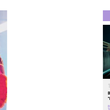
B
B
T