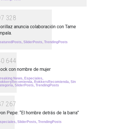
9
7
3
2
8
orillaz anuncia colaboración con Tame
mpala.
eaturedPosts
,
SliderPosts
,
TrendingPosts
4
0
6
4
4
ock con nombre de mujer
reaking News
,
Especiales
,
okkersRecomienda
,
RokkersRecomienda
,
Sin
ategoría
,
SliderPosts
,
TrendingPosts
3
7
2
6
7
on Pepe: “El hombre detrás de la barra”
speciales
,
SliderPosts
,
TrendingPosts