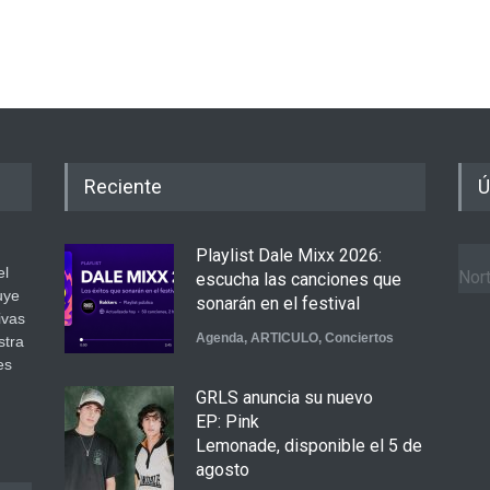
Reciente
Ú
Playlist Dale Mixx 2026:
el
Nort
escucha las canciones que
uye
sonarán en el festival
ivas
Agenda
,
ARTICULO
,
Conciertos
stra
es
GRLS anuncia su nuevo
.
EP: Pink
Lemonade, disponible el 5 de
agosto