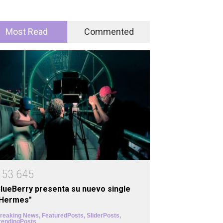
Most Read
Commented
1
5
3
6
4
5
lueBerry presenta su nuevo single
"Hermes"
reaking News
,
FeaturedPosts
,
SliderPosts
,
rendingPosts