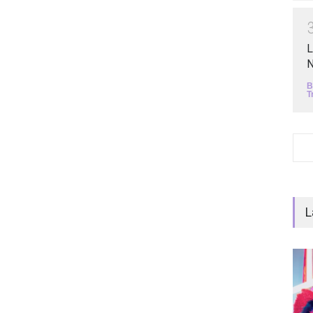
L
N
B
T
L