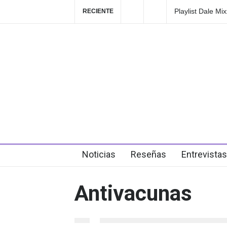
Playlist Dale Mixx 2026: escucha las canciones que so
RECIENTE
en el festival
6 days ago
Noticias
Reseñas
Entrevistas
Antivacunas