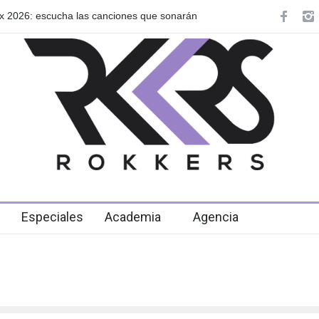
narán
GRLS anuncia su nuevo EP: Pink Lemonade, disponible el 
de agosto
Especiales
Academia
Agencia