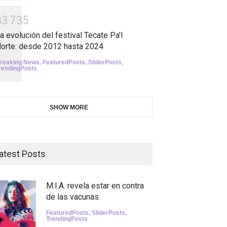
3
3
7
3
5
a evolución del festival Tecate Pa'l
orte: desde 2012 hasta 2024
reaking News
,
FeaturedPosts
,
SliderPosts
,
rendingPosts
SHOW MORE
atest Posts
M.I.A. revela estar en contra
de las vacunas.
FeaturedPosts
,
SliderPosts
,
TrendingPosts