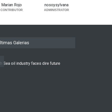
Marian Rojo
nosoysylvana
CONTRIBUTOR
ADMINISTRATOR
ltimas Galerias
h Sea oil industry faces dire future
10 reasons to st
LIFESTYLE