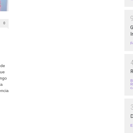
0
G
I
F
 de
R
que
engo
B
la
R
c
encia
D
E