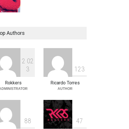
op Authors
2
0
2
3
1
2
3
Rokkers
Ricardo Torres
ADMINISTRATOR
AUTHOR
8
8
4
7