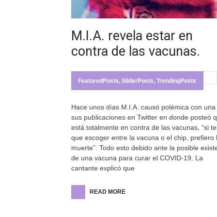
M.I.A. revela estar en
contra de las vacunas.
FeaturedPosts
,
SliderPosts
,
TrendingPosts
Hace unos días M.I.A. causó polémica con una
sus publicaciones en Twitter en donde posteó 
está totalmente en contra de las vacunas, “si t
que escoger entre la vacuna o el chip, prefiero 
muerte”. Todo esto debido ante la posible exist
de una vacuna para curar el COVID-19. La
cantante explicó que
READ MORE