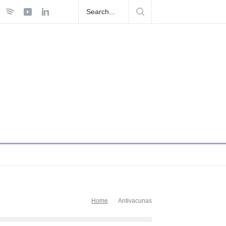
5
Las Fokin Biches anuncian su gira internacional "Fuga Tour
2026"
Home
Antivacunas