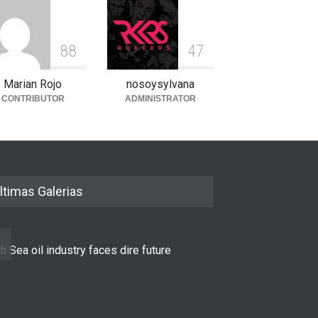
8
8
4
7
Marian Rojo
nosoysylvana
CONTRIBUTOR
ADMINISTRATOR
ltimas Galerias
h Sea oil industry faces dire future
10 reasons to st
LIFESTYLE