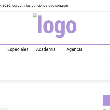
xx 2026: escucha las canciones que sonarán
GRLS anuncia su nuev
de agosto
Especiales
Academia
Agencia