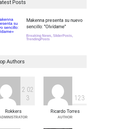
atest Posts
Makenna presenta su nuevo
sencillo: "Olvídame"
Breaking News
,
SliderPosts
,
TrendingPosts
op Authors
2
0
2
3
1
2
3
Rokkers
Ricardo Torres
ADMINISTRATOR
AUTHOR