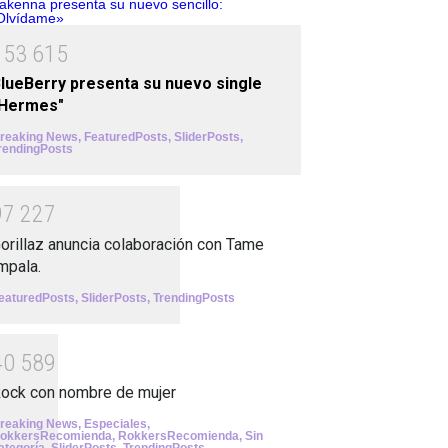
1
5
3
6
1
5
lueBerry presenta su nuevo single
"Hermes"
reaking News
,
FeaturedPosts
,
SliderPosts
,
rendingPosts
9
7
2
2
7
orillaz anuncia colaboración con Tame
mpala.
eaturedPosts
,
SliderPosts
,
TrendingPosts
4
0
5
8
9
ock con nombre de mujer
reaking News
,
Especiales
,
okkersRecomienda
,
RokkersRecomienda
,
Sin