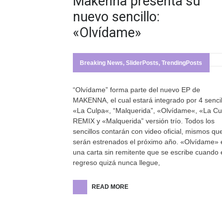
Makenna presenta su
nuevo sencillo:
«Olvídame»
Breaking News
,
SliderPosts
,
TrendingPosts
“Olvídame” forma parte del nuevo EP de
MAKENNA, el cual estará integrado por 4 sencil
«La Culpa«, “Malquerida”, «Olvídame«, «La Cu
REMIX y «Malquerida” versión trío. Todos los
sencillos contarán con video oficial, mismos qu
serán estrenados el próximo año. «Olvídame» 
una carta sin remitente que se escribe cuando 
regreso quizá nunca llegue,
READ MORE