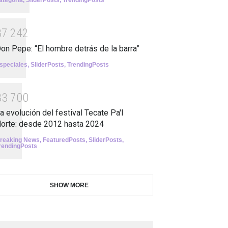
ategoría
,
SliderPosts
,
TrendingPosts
3
7
2
4
2
on Pepe: “El hombre detrás de la barra”
speciales
,
SliderPosts
,
TrendingPosts
3
3
7
0
0
a evolución del festival Tecate Pa'l
orte: desde 2012 hasta 2024
reaking News
,
FeaturedPosts
,
SliderPosts
,
rendingPosts
SHOW MORE