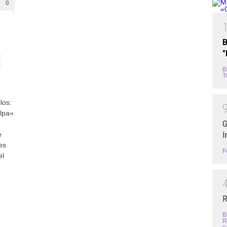
0
B
B
T
los:
lpa»
G
I
e
es
F
el
R
B
R