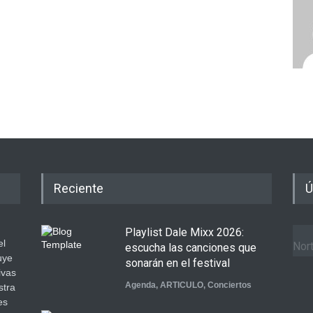
Reciente
Ú
Playlist Dale Mixx 2026:
el
Nort
escucha las canciones que
uye
sonarán en el festival
ivas
Agenda
,
ARTICULO
,
Conciertos
stra
es