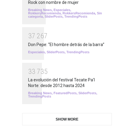
Rock con nombre de mujer
Breaking News
,
Especiales
,
RokkersRecomienda
,
RokkersRecomienda
,
Sin
categoría
,
SliderPosts
,
TrendingPosts
3
7
2
6
7
Don Pepe: “El hombre detrás de la barra”
Especiales
,
SliderPosts
,
TrendingPosts
3
3
7
3
5
La evolución del festival Tecate Pa'l
Norte: desde 2012 hasta 2024
Breaking News
,
FeaturedPosts
,
SliderPosts
,
TrendingPosts
SHOW MORE