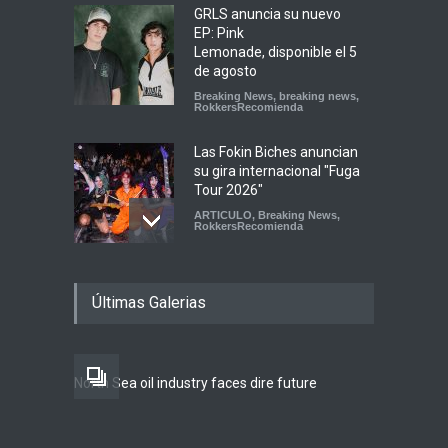
GRLS anuncia su nuevo
EP: Pink
Lemonade, disponible el 5
de agosto
Breaking News
,
breaking news
,
RokkersRecomienda
Las Fokin Biches anuncian
su gira internacional "Fuga
Tour 2026"
ARTICULO
,
Breaking News
,
RokkersRecomienda
Escucha "Pogo Rodeo" lo
Últimas Galerias
nuevo de Psychedelic Porn
Crumpets
Agenda
,
breaking news
,
Breaking News
,
Conciertos
,
FeaturedPosts
,
RokkersRecomienda
,
Sin
North Sea oil industry faces dire future
categoría
Peces Raros anuncia show