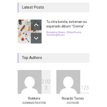
Latest Posts
Tu otra bonita, estrenan su
esperado álbum "Crema"
Breaking News
,
SliderPosts
,
TrendingPosts
Top Authors
2
0
2
3
1
2
3
Rokkers
Ricardo Torres
ADMINISTRATOR
AUTHOR