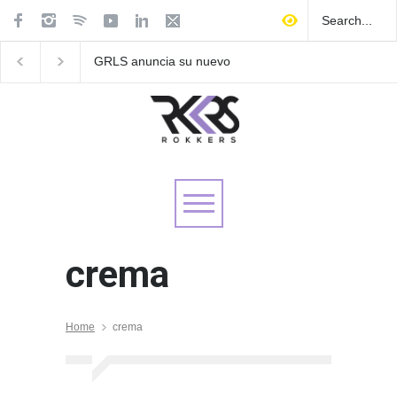
GRLS anuncia su nuevo
Las Fokin Biches anu
EP: Pink
su gira internacional 
Lemonade, disponible el 5
Tour 2026"
de agosto
crema
Home
crema