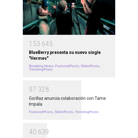
1
5
3
6
4
5
BlueBerry presenta su nuevo single
"Hermes"
Breaking News
,
FeaturedPosts
,
SliderPosts
,
TrendingPosts
9
7
3
2
8
Gorillaz anuncia colaboración con Tame
Impala.
FeaturedPosts
,
SliderPosts
,
TrendingPosts
4
0
6
3
9