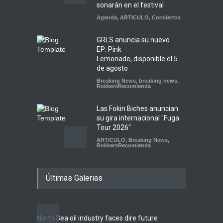
sonarán en el festival
Agenda
,
ARTICULO
,
Conciertos
GRLS anuncia su nuevo
EP: Pink
Lemonade, disponible el 5
de agosto
Breaking News
,
breaking news
,
RokkersRecomienda
Las Fokin Biches anuncian
su gira internacional "Fuga
Tour 2026"
ARTICULO
,
Breaking News
,
RokkersRecomienda
Escucha "Pogo Rodeo" lo
Últimas Galerias
nuevo de Psychedelic Porn
Crumpets
Agenda
,
breaking news
,
Breaking News
,
Conciertos
,
FeaturedPosts
,
RokkersRecomienda
,
Sin
North Sea oil industry faces dire future
categoría