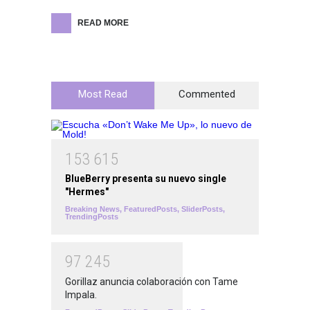
READ MORE
Most Read
Commented
1
5
3
6
1
5
BlueBerry presenta su nuevo single
"Hermes"
Breaking News
,
FeaturedPosts
,
SliderPosts
,
TrendingPosts
9
7
2
4
5
Gorillaz anuncia colaboración con Tame
Impala.