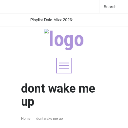
Playlist Dale Mixx 2026:
GRLS anuncia su nue
escucha las canciones que
EP: Pink
sonarán en el festival
Lemonade, disponible 
de agosto
dont wake me
up
Home
dont wake me up