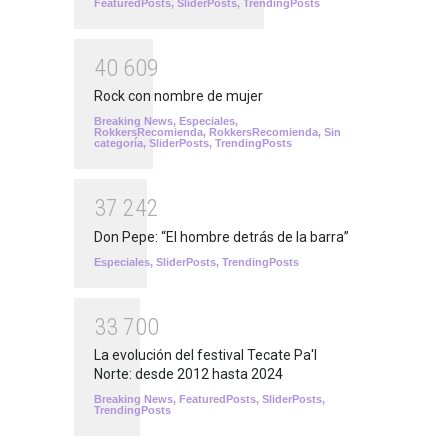
FeaturedPosts
,
SliderPosts
,
TrendingPosts
4
0
6
0
9
Rock con nombre de mujer
Breaking News
,
Especiales
,
RokkersRecomienda
,
RokkersRecomienda
,
Sin
categoría
,
SliderPosts
,
TrendingPosts
3
7
2
4
2
Don Pepe: “El hombre detrás de la barra”
Especiales
,
SliderPosts
,
TrendingPosts
3
3
7
0
0
La evolución del festival Tecate Pa'l
Norte: desde 2012 hasta 2024
Breaking News
,
FeaturedPosts
,
SliderPosts
,
TrendingPosts