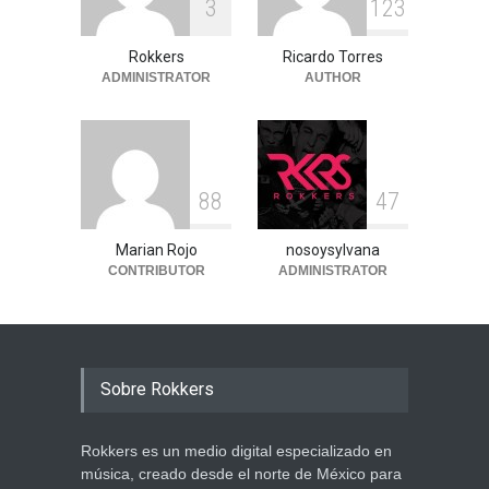
3
1
2
3
Rokkers
Ricardo Torres
ADMINISTRATOR
AUTHOR
8
8
4
7
Marian Rojo
nosoysylvana
CONTRIBUTOR
ADMINISTRATOR
Sobre Rokkers
Rokkers es un medio digital especializado en
música, creado desde el norte de México para