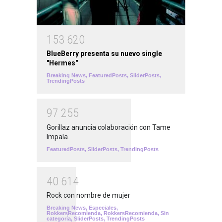
1
5
3
6
2
0
BlueBerry presenta su nuevo single
"Hermes"
Breaking News
,
FeaturedPosts
,
SliderPosts
,
TrendingPosts
9
7
2
5
5
Gorillaz anuncia colaboración con Tame
Impala.
FeaturedPosts
,
SliderPosts
,
TrendingPosts
4
0
6
1
4
Rock con nombre de mujer
Breaking News
,
Especiales
,
RokkersRecomienda
,
RokkersRecomienda
,
Sin
categoría
,
SliderPosts
,
TrendingPosts