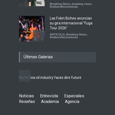
Breaking News
,
breaking news
,
RokkersRecomienda
Las Fokin Biches anuncian
su gira internacional "Fuga
Tour 2026"
ARTICULO
,
Breaking News
,
RokkersRecomienda
Escucha "Pogo Rodeo" lo
Últimas Galerias
nuevo de Psychedelic Porn
Crumpets
Agenda
,
Breaking News
,
breaking news
,
Conciertos
,
FeaturedPosts
,
RokkersRecomienda
,
Sin
North Sea oil industry faces dire future
categoría
Peces Raros anuncia show
Noticias
Entrevista
en el Auditorio BB de la
Especiales
Ciudad de México
Reseñas
Academia
Agencia
Agenda
,
ARTICULO
,
breaking
news
,
Breaking News
,
Conciertos
,
RokkersRecomienda