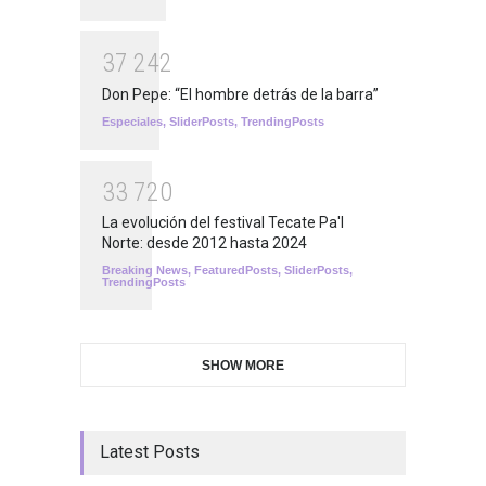
3
7
2
4
2
Don Pepe: “El hombre detrás de la barra”
Especiales
,
SliderPosts
,
TrendingPosts
3
3
7
2
0
La evolución del festival Tecate Pa'l
Norte: desde 2012 hasta 2024
Breaking News
,
FeaturedPosts
,
SliderPosts
,
TrendingPosts
SHOW MORE
Latest Posts