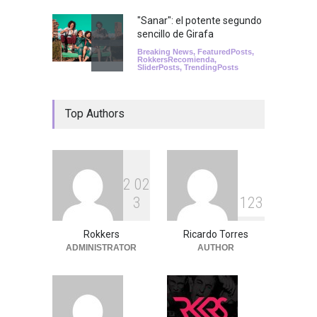
"Sanar": el potente segundo
sencillo de Girafa
Breaking News
,
FeaturedPosts
,
RokkersRecomienda
,
SliderPosts
,
TrendingPosts
Top Authors
2
0
2
3
1
2
3
Rokkers
Ricardo Torres
ADMINISTRATOR
AUTHOR