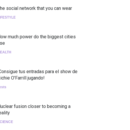
he social network that you can wear
IFESTYLE
ow much power do the biggest cities
se
EALTH
Consigue tus entradas para el show de
ichie O'Farrill jugando!
ests
uclear fusion closer to becoming a
eality
CIENCE