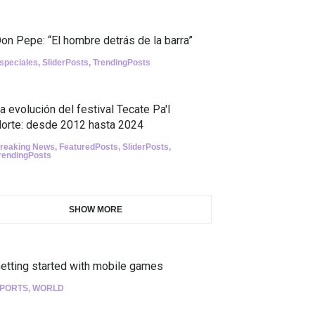
on Pepe: “El hombre detrás de la barra”
speciales
,
SliderPosts
,
TrendingPosts
a evolución del festival Tecate Pa'l
orte: desde 2012 hasta 2024
reaking News
,
FeaturedPosts
,
SliderPosts
,
rendingPosts
SHOW MORE
etting started with mobile games
PORTS
,
WORLD