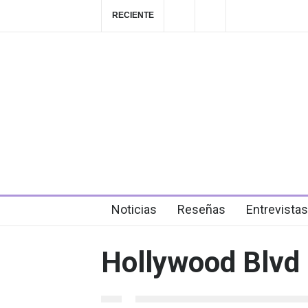
RECIENTE
Playlist Dale Mixx 2026: escucha las cancio
en el festival
2026-08-02T22:54:00-0600
Las Fokin Biches anuncian su gira internacio
2026"
Noticias
Reseñas
Entrevistas
Hollywood Blvd