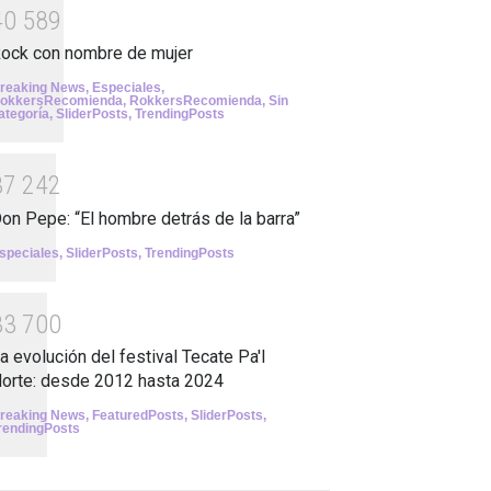
4
0
5
8
9
ock con nombre de mujer
reaking News
,
Especiales
,
okkersRecomienda
,
RokkersRecomienda
,
Sin
ategoría
,
SliderPosts
,
TrendingPosts
3
7
2
4
2
on Pepe: “El hombre detrás de la barra”
speciales
,
SliderPosts
,
TrendingPosts
3
3
7
0
0
a evolución del festival Tecate Pa'l
orte: desde 2012 hasta 2024
reaking News
,
FeaturedPosts
,
SliderPosts
,
rendingPosts