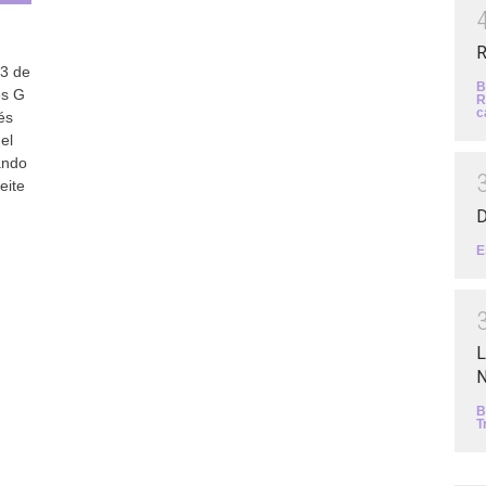
R
13 de
B
es G
R
c
és
el
ando
eite
D
E
L
N
B
T