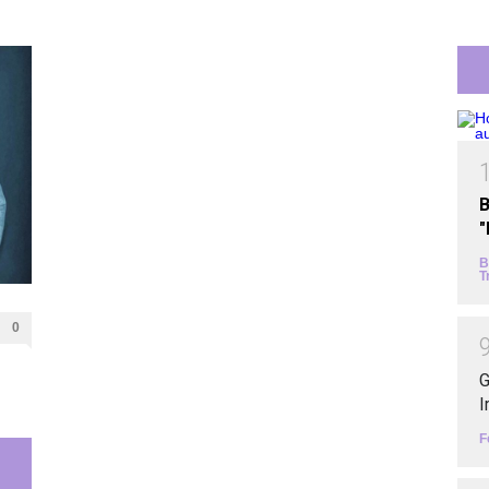
B
B
T
0
G
I
F