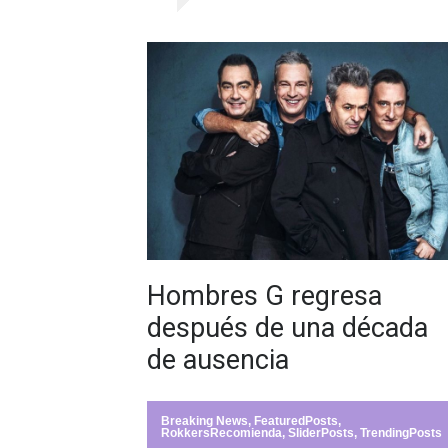
Hombres G regresa
después de una década
de ausencia
Breaking News
,
FeaturedPosts
,
RokkersRecomienda
,
SliderPosts
,
TrendingPosts