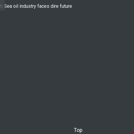
h Sea oil industry faces dire future
10 reasons to st
LIFESTYLE
Top