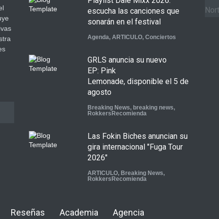
Playlist Dale Mixx 2026:
el
Nort
escucha las canciones que
uye
sonarán en el festival
ivas
Agenda
,
ARTICULO
,
Conciertos
stra
es
GRLS anuncia su nuevo
.
EP: Pink
Lemonade, disponible el 5 de
agosto
Breaking News
,
breaking news
,
RokkersRecomienda
Las Fokin Biches anuncian su
gira internacional "Fuga Tour
2026"
ARTICULO
,
Breaking News
,
RokkersRecomienda
Escucha "Pogo Rodeo" lo
Reseñas
Academia
Agencia
nuevo de Psychedelic Porn