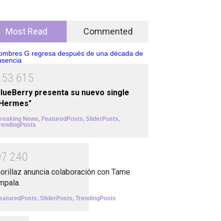
Most Read
Commented
1
5
3
6
1
5
lueBerry presenta su nuevo single
"Hermes"
reaking News
,
FeaturedPosts
,
SliderPosts
,
rendingPosts
9
7
2
4
0
orillaz anuncia colaboración con Tame
mpala.
eaturedPosts
,
SliderPosts
,
TrendingPosts