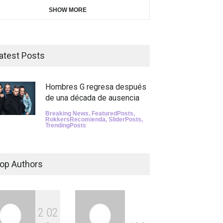
SHOW MORE
atest Posts
Hombres G regresa después
de una década de ausencia
Breaking News
,
FeaturedPosts
,
RokkersRecomienda
,
SliderPosts
,
TrendingPosts
op Authors
2
0
2