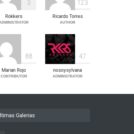
3
1
2
3
Rokkers
Ricardo Torres
ADMINISTRATOR
AUTHOR
8
8
4
7
Marian Rojo
nosoysylvana
CONTRIBUTOR
ADMINISTRATOR
ltimas Galerias